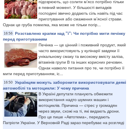
підозрюють, що солити м’ясо потрібно тільки
в певний момент. У більшості випадків
господині звично додають сіль навіть під час
приготування або смаження м’ясної страви.
Однак це груба помилка, яка може не тільки погір...
Розставлено крапки над "і": Чи потрібно мити печінку
16:56
перед приготуванням
Печінка — це цінний і поживний продукт, який
часто використовують у кулінарії завдяки її
унікальному смаку та високому вмісту заліза,
вітамінів групи В та інших корисних речовин.
Однак навколо питання про те, чи потрібно її
мити перед приготуванням, іс...
Українцям можуть заборонити використовувати деякі
16:50
автомобілі та мотоцикли: У чому причина
В Україні депутати планують обмежити
використання надто шумних машин і
мотоциклів. Причина — стрес у громадян
через звуки, схожі на ті, які видають дрони.
Про це пише «Автотема», передають
Патріоти України. У Верховній Раді зараз перебуває на розгляді
...