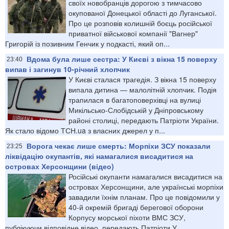
своїх новобранців дорогою з тимчасово
окупованої Донецької області до Луганської.
Про це розповів колишній боєць російської
приватної військової компанії "Вагнер"
Григорій із позивним Генчик у подкасті, який оп...
Вдома була лише сестра: У Києві з вікна 15 поверху
23:40
випав і загинув 10-річний хлопчик
У Києві сталася трагедія. З вікна 15 поверху
випала дитина — малолітній хлопчик. Подія
трапилася в багатоповерхівці на вулиці
Микільсько-Слобідській у Дніпровському
районі столиці, передають Патріоти України.
Як стало відомо ТСН.ua з власних джерел у п...
Ворога чекає лише смерть: Морпіхи ЗСУ показали
23:25
ліквідацію окупантів, які намагалися висадитися на
островах Херсонщини (відео)
Російські окупанти намагалися висадитися на
островах Херсонщини, але українські морпіхи
завадили їхнім планам. Про це повідомили у
40-й окремій бригаді берегової оборони
Корпусу морської піхоти ВМС ЗСУ,
публікуючи відповідне відео, передають Патріоти У...