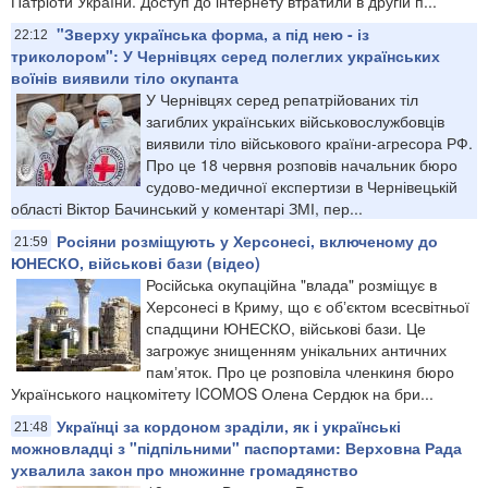
Патріоти України. Доступ до інтернету втратили в другій п...
"Зверху українська форма, а під нею - із
22:12
триколором": У Чернівцях серед полеглих українських
воїнів виявили тіло окупанта
У Чернівцях серед репатрійованих тіл
загиблих українських військовослужбовців
виявили тіло військового країни-агресора РФ.
Про це 18 червня розповів начальник бюро
судово-медичної експертизи в Чернівецькій
області Віктор Бачинський у коментарі ЗМІ, пер...
Росіяни розміщують у Херсонесі, включеному до
21:59
ЮНЕСКО, військові бази (відео)
Російська окупаційна "влада" розміщує в
Херсонесі в Криму, що є обʼєктом всесвітньої
спадщини ЮНЕСКО, військові бази. Це
загрожує знищенням унікальних античних
памʼяток. Про це розповіла членкиня бюро
Українського нацкомітету ICOMOS Олена Сердюк на бри...
Українці за кордоном зраділи, як і українські
21:48
можновладці з "підпільними" паспортами: Верховна Рада
ухвалила закон про множинне громадянство