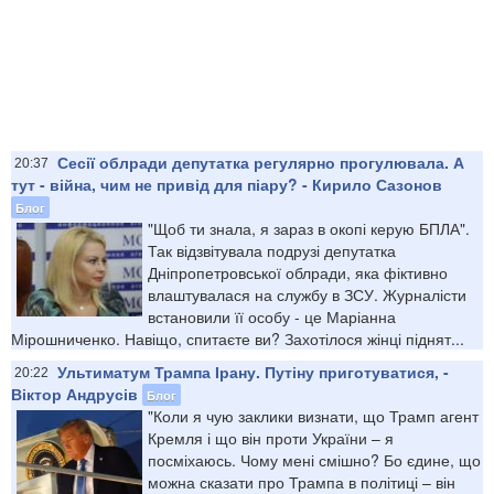
Сесії облради депутатка регулярно прогулювала. А
20:37
тут - війна, чим не привід для піару? - Кирило Сазонов
Блог
"Щоб ти знала, я зараз в окопі керую БПЛА".
Так відзвітувала подрузі депутатка
Дніпропетровської облради, яка фіктивно
влаштувалася на службу в ЗСУ. Журналісти
встановили її особу - це Маріанна
Мірошниченко. Навіщо, спитаєте ви? Захотілося жінці піднят...
Ультиматум Трампа Ірану. Путіну приготуватися, -
20:22
Віктор Андрусів
Блог
"Коли я чую заклики визнати, що Трамп агент
Кремля і що він проти України – я
посміхаюсь. Чому мені смішно? Бо єдине, що
можна сказати про Трампа в політиці – він