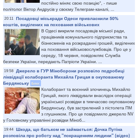
постійно міняє свою позицію", - пише
політолог Віктор Андрусів у своєму Телеграм-каналі, ...
Посадовці міськради Одеси привласнили 50%
20:11
коштів, виділених на поховання військових
В Одесі викрили посадовців міської ради,
працівників комунального підприємства та
бізнесменів на розкраданні грошей, виділених
на поховання військовослужбовців. Про це у
середу, 18 червня, повідомляє Служба
безпеки України, передають Патріоти України. ...
Джерело в ГУР Міноборони розповіло подробиці
19:58
ліквідації колаборанта Михайла Грицая в окупованому
Бердянську
Блог
Колаборант та воєнний злочинець Михайло
Грицай, якого ліквідували внаслідок операції
української розвідки в тимчасово окупованому
Бердянську, був застрелений з пістолета ПМ
з глушником. Про це повідомило джерело NV
у Головному управлінні розвідки Міноб...
Шкода, що батьком не займається: Дочка Путіна
19:44
розповіла про роботу над "покращенням людини" (відео)