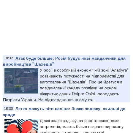
Атак буде більше: Росія будує нові майданчики для
18:32
виробництва "Шахедів"
У росії в особливій економічній зоні "Алабуга"
розвивають потужності на підприємстві для
виготовлення "Шахедів". Про це йдеться в
повідомленні каналу розвідки на основі
відкритих даних Dnipro Osint, передають
Патріоти України. На підтвердження цьому ка...
Легко можуть піти наліво: Знаки зодіаку, схильні до
18:30
зради
Деякі знаки зодіаку, за спостереженнями
астрологів, мають більш яскраво виражену
схильність до зради — через свій