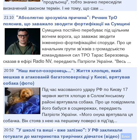
"продльонці", тобто значно пересиділи
визначений законом термін. І не тому, що сам ...
"Абсолютно зрозуміла причина": Речник ТрО
21:10
пояснив, що заважало зводити фортифікації на Сумщині
Сумщина постійно перебуває під щільним
вогнем ворога, що заважає зводити
інженерно-фортифікаційні споруди. Про це
начальник групи зв’язків з громадськістю
командування сил ТРО Тарас Березовець
сказав в ефірі Radio NV, передають Патріоти України. "Весь ...
"Наш янгол-охоронець...": Життя хлопцю, який
20:59
мешкав в атакованій багатоповерхівці у Києві, врятував
собака (фото)
Під час масованого удару РФ по Києву 17
червня життя хлопцю в Солом'янському
районі врятувала собака. Про це повідомила
його бабуся в соцмережах, передають
Патріоти України. «Мого онука врятувала ця
собачка. Він стояв з нею на першому поверсі в під'їзд...
"У школі та виші - вже запізно": У РФ закликали
20:52
готувати до материнства трирічних дівчаток (відео)
Блог