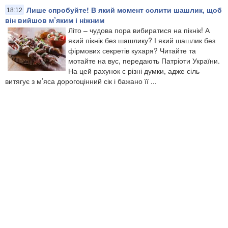
Лише спробуйте! В який момент солити шашлик, щоб
18:12
він вийшов м’яким і ніжним
Літо – чудова пора вибиратися на пікнік! А
який пікнік без шашлику? І який шашлик без
фірмових секретів кухаря? Читайте та
мотайте на вус, передають Патріоти України.
На цей рахунок є різні думки, адже сіль
витягує з м’яса дорогоцінний сік і бажано її ...