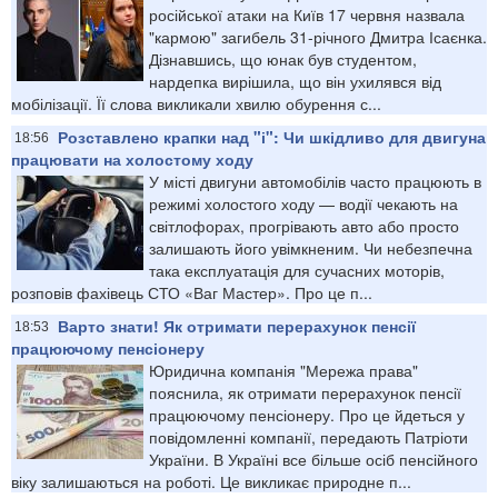
російської атаки на Київ 17 червня назвала
"кармою" загибель 31-річного Дмитра Ісаєнка.
Дізнавшись, що юнак був студентом,
нардепка вирішила, що він ухилявся від
мобілізації. Її слова викликали хвилю обурення с...
Розставлено крапки над "і": Чи шкідливо для двигуна
18:56
працювати на холостому ходу
У місті двигуни автомобілів часто працюють в
режимі холостого ходу — водії чекають на
світлофорах, прогрівають авто або просто
залишають його увімкненим. Чи небезпечна
така експлуатація для сучасних моторів,
розповів фахівець СТО «Ваг Мастер». Про це п...
Варто знати! Як отримати перерахунок пенсії
18:53
працюючому пенсіонеру
Юридична компанія "Мережа права"
пояснила, як отримати перерахунок пенсії
працюючому пенсіонеру. Про це йдеться у
повідомленні компанії, передають Патріоти
України. В Україні все більше осіб пенсійного
віку залишаються на роботі. Це викликає природне п...