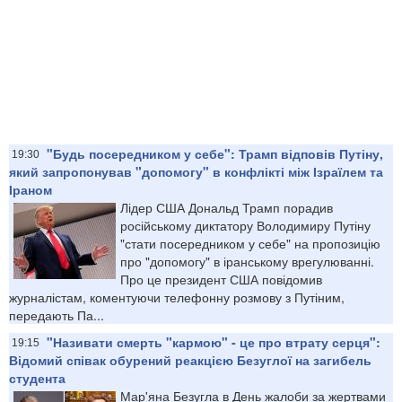
"Будь посередником у себе": Трамп відповів Путіну,
19:30
який запропонував "допомогу" в конфлікті між Ізраїлем та
Іраном
Лідер США Дональд Трамп порадив
російському диктатору Володимиру Путіну
"стати посередником у себе" на пропозицію
про "допомогу" в іранському врегулюванні.
Про це президент США повідомив
журналістам, коментуючи телефонну розмову з Путіним,
передають Па...
"Називати смерть "кармою" - це про втрату серця":
19:15
Відомий співак обурений реакцією Безуглої на загибель
студента
Мар'яна Безугла в День жалоби за жертвами