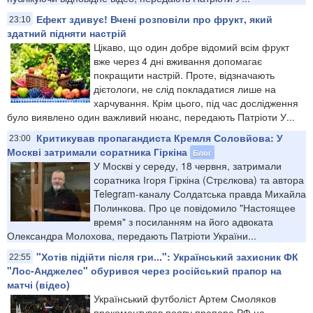
Ефект здивує! Вчені розповіли про фрукт, який
23:10
здатний підняти настрій
Цікаво, що один добре відомий всім фрукт
вже через 4 дні вживання допомагає
покращити настрій. Проте, відзначають
дієтологи, не слід покладатися лише на
харчування. Крім цього, під час дослідження
було виявлено один важливий нюанс, передають Патріоти У...
Критикував пропагандиста Кремля Соловйова: У
23:00
Москві затримали соратника Гіркіна
Блог
У Москві у середу, 18 червня, затримали
соратника Ігоря Гіркіна (Стрєлкова) та автора
Telegram-каналу Солдатська правда Михайла
Полинкова. Про це повідомило "Настоящее
время" з посиланням на його адвоката
Олександра Молохова, передають Патріоти України...
"Хотів підійти після гри...": Український захисник ФК
22:55
"Лос-Анджелес" обурився через російський прапор на
матчі (відео)
Український футболіст Артем Смоляков
прокоментував появу прапора РФ на