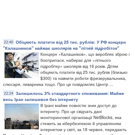
Обіцяють платити від 25 тис. рублів: У РФ концерн
22:40
"Калашников" наймає школярів на "літній підробіток"
Концерн «Калашніков», що виробляє зброю і
боєприпаси, набирає для «літнього
підробітку» школярів від 16 років. Дітям
обіцяють платити від 25 тис. рублів (близько
$300) та навчити роботи фрезерувальника,
слюсаря, ливарника тощо. Про це повідомляє Центр ...
Залишилось 3% стандартного споживання: Майже
22:24
весь Іран залишився без інтернету
В Ірані майже повністю зник доступ до
інтернету. Про це свідчать дані
моніторингової організації NetBlocks, яка
стежить за кібербезпекою й управлінням
інтернетом у світі, за 18 червня, передають