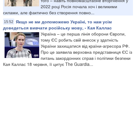
того – навіть повномасштабне вторгнення у
2022 році Росія почала хоч і великими
силами, але фактично без створення повно...
Якщо не ми допоможемо Україні, то нам усім
15:52
доведеться вивчати російську мову, - Кая Каллас
Україна – це перша лінія оборони Європи,
тому ЄС робить свій внесок у здатність
України захищатися від країни-агресора РФ.
Про це заявила верховна представниця ЄС із
питань закордонних справ і політики безпеки
Кая Каллас 18 червня, її цитує The Guardia...