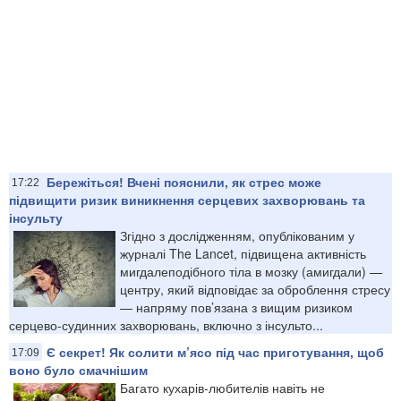
Бережіться! Вчені пояснили, як стрес може
17:22
підвищити ризик виникнення серцевих захворювань та
інсульту
Згідно з дослідженням, опублікованим у
журналі The Lancet, підвищена активність
мигдалеподібного тіла в мозку (амигдали) —
центру, який відповідає за оброблення стресу
— напряму пов’язана з вищим ризиком
серцево-судинних захворювань, включно з інсульто...
Є секрет! Як солити м’ясо під час приготування, щоб
17:09
воно було смачнішим
Багато кухарів-любителів навіть не