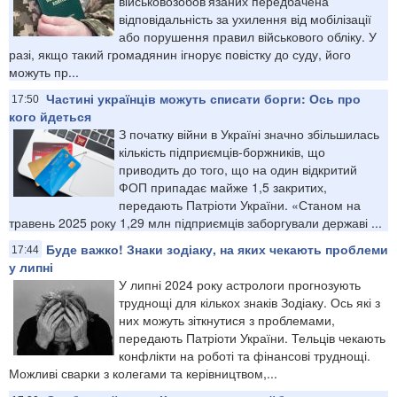
військовозобов’язаних передбачена
відповідальність за ухилення від мобілізації
або порушення правил військового обліку. У
разі, якщо такий громадянин ігнорує повістку до суду, його
можуть пр...
Частині українців можуть списати борги: Ось про
17:50
кого йдеться
З початку війни в Україні значно збільшилась
кількість підприємців-боржників, що
приводить до того, що на один відкритий
ФОП припадає майже 1,5 закритих,
передають Патріоти України. «Станом на
травень 2025 року 1,29 млн підприємців заборгували державі ...
Буде важко! Знаки зодіаку, на яких чекають проблеми
17:44
у липні
У липні 2024 року астрологи прогнозують
труднощі для кількох знаків Зодіаку. Ось які з
них можуть зіткнутися з проблемами,
передають Патріоти України. Тельців чекають
конфлікти на роботі та фінансові труднощі.
Можливі сварки з колегами та керівництвом,...