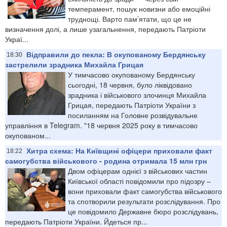
темперамент, пошук новизни або емоційні
труднощі. Варто пам’ятати, що це не
визначення долі, а лише узагальнення, передають Патріоти
Украї...
Відправили до пекла: В окупованому Бердянську
18:30
застрелили зрадника Михайла Грицая
У тимчасово окупованому Бердянську
сьогодні, 18 червня, було ліквідовано
зрадника і військового злочинця Михайла
Грицая, передають Патріоти України з
посиланням на Головне розвідувальне
управління в Telegram. "18 червня 2025 року в тимчасово
окупованом...
Хитра схема: На Київщині офіцери приховали факт
18:22
самогубства військового - родина отримала 15 млн грн
Двом офіцерам однієї з військових частин
Київської області повідомили про підозру –
вони приховали факт самогубства військового
та спотворили результати розслідування. Про
це повідомило Державне бюро розслідувань,
передають Патріоти України. Йдеться пр...