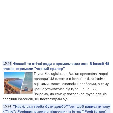
Фекалії та стічні води з промислових зон: В Іспанії 48
15:44
пляжів отримали "чорний прапор"
Група Ecologistas en Accion присвоїла "чорні
прапори" 48 пляжам в Іспанії, які, за їхніми
оцінками, мають екологічні проблеми, а тому
краще утриматися від купання на них.
Зокрема, до списку потрапила група пляжів
провінції Валенсія, які постраждали від...
"Наскільки треба бути довбо***ом, щоб написати таку
15:24
х***ню": Росіянин висміяв підручник із історії Росії (відео)