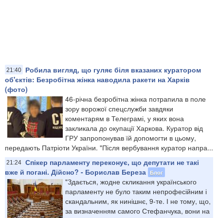
Робила вигляд, що гуляє біля вказаних куратором
21:40
об'єктів: Безробітна жінка наводила ракети на Харків
(фото)
46-річна безробітна жінка потрапила в поле
зору ворожої спецслужби завдяки
коментарям в Телеграмі, у яких вона
закликала до окупації Харкова. Куратор від
ГРУ запропонував їй допомогти в цьому,
передають Патріоти України. "Після вербування куратор напра...
Спікер парламенту переконує, що депутати не такі
21:24
вже й погані. Дійсно? - Борислав Береза
Блог
"Здається, жодне скликання українського
парламенту не було таким непрофесійним і
скандальним, як нинішнє, 9-те. І не тому, що,
за визначенням самого Стефанчука, вони на