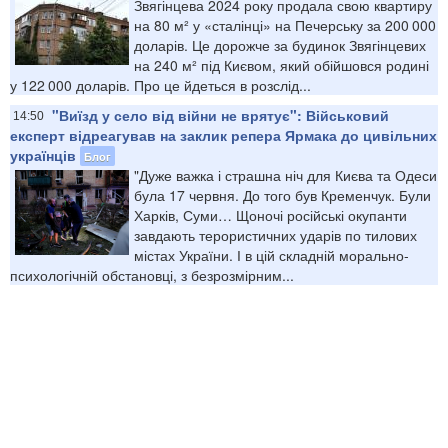
Звягінцева 2024 року продала свою квартиру
на 80 м² у «сталінці» на Печерську за 200 000
доларів. Це дорожче за будинок Звягінцевих
на 240 м² під Києвом, який обійшовся родині
у 122 000 доларів. Про це йдеться в розслід...
"Виїзд у село від війни не врятує": Військовий
14:50
експерт відреагував на заклик репера Ярмака до цивільних
українців
Блог
"Дуже важка і страшна ніч для Києва та Одеси
була 17 червня. До того був Кременчук. Були
Харків, Суми… Щоночі російські окупанти
завдають терористичних ударів по тилових
містах України. І в цій складній морально-
психологічній обстановці, з безрозмірним...