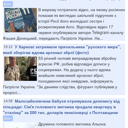
Блог
В мережу потрапило відео, на якому росіянин
показав як виглядає шкільний підручник з
історії Росії його молодшої сестри і
розкритикував його. Відповідне відео 17
червня опублікували автори Telegram-каналу
Фашик Донецький, передають Патріоти України. На...
У Харкові затримали прихильника "русского мира",
15:12
який зберігав вдома арсенал зброї (фото)
53-річний чоловік виправдовував збройну
агресію РФ, робив відповідні дописи у
соцмережах. На додачу у нього вдома
знайшли невеликий арсенал зброї,
походження якої невідоме, інформують
Патріоти України. "За даними слідства, фігурант публікував у
проросі...
Малозабезпечена бабуся отримувала допомогу від
14:59
сільради: Сім'я головного митника продала квартиру в
"сталінці" за 200 тис. доларів пенсіонерці з Полтавщини
Блог
Дружина головного митника Альона