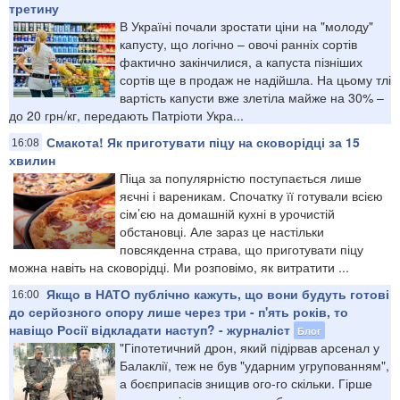
третину
В Україні почали зростати ціни на "молоду"
капусту, що логічно – овочі ранніх сортів
фактично закінчилися, а капуста пізніших
сортів ще в продаж не надійшла. На цьому тлі
вартість капусти вже злетіла майже на 30% –
до 20 грн/кг, передають Патріоти Укра...
Смакота! Як приготувати піцу на сковорідці за 15
16:08
хвилин
Піца за популярністю поступається лише
яєчні і вареникам. Спочатку її готували всією
сім’єю на домашній кухні в урочистій
обстановці. Але зараз це настільки
повсякденна страва, що приготувати піцу
можна навіть на сковорідці. Ми розповімо, як витратити ...
Якщо в НАТО публічно кажуть, що вони будуть готові
16:00
до серйозного опору лише через три - п'ять років, то
навіщо Росії відкладати наступ? - журналіст
Блог
"Гіпотетичний дрон, який підірвав арсенал у
Балаклії, теж не був "ударним угрупованням",
а боєприпасів знищив ого-го скільки. Гірше