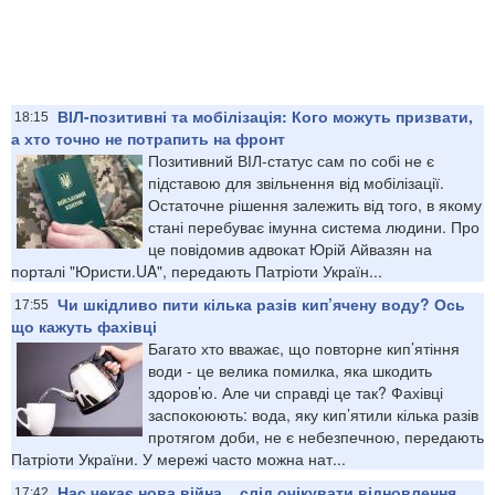
ВІЛ-позитивні та мобілізація: Кого можуть призвати,
18:15
а хто точно не потрапить на фронт
Позитивний ВІЛ-статус сам по собі не є
підставою для звільнення від мобілізації.
Остаточне рішення залежить від того, в якому
стані перебуває імунна система людини. Про
це повідомив адвокат Юрій Айвазян на
порталі "Юристи.UA", передають Патріоти Україн...
Чи шкідливо пити кілька разів кип’ячену воду? Ось
17:55
що кажуть фахівці
Багато хто вважає, що повторне кип’ятіння
води - це велика помилка, яка шкодить
здоров’ю. Але чи справді це так? Фахівці
заспокоюють: вода, яку кип’ятили кілька разів
протягом доби, не є небезпечною, передають
Патріоти України. У мережі часто можна нат...
Нас чекає нова війна... слід очікувати відновлення
17:42