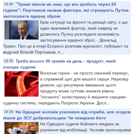
"Трамп ніколи не знає, що він зробить через 24
18:46
години": Портников назвав фактори, які стримують Путіна
застосувати ядерну зброю
Крім ситуації на фронті та реакції світу, є ще
один важливий фактор, який навряд чи
дозволить Путіну розглядати можливість
застосування ядерної зброї, - Дональд
Трамп. Про це в етері Еспресо розповів журналіст, публіцист та
ведучий Віталій Портников, п...
Треба всього 30 грамів на день - продукт, який
18:35
очищає судини
Волоські горіхи - не просто смачний перекус,
а справжній щит для вашого серця. Науковці
довели, що регулярне вживання цього
продукту може суттєво знизити рівень
"поганого" холестерину й зміцнити серцево-
судинну систему, передають Патріоти України. Досл...
На Одещині чоловік ухилився від служби, але згодом
18:28
пішов до ЗСУ добровольцем: Чи покарали його
На Одещині судили бойового медика за
ухилення від мобілізації. Чоловік проігнорував