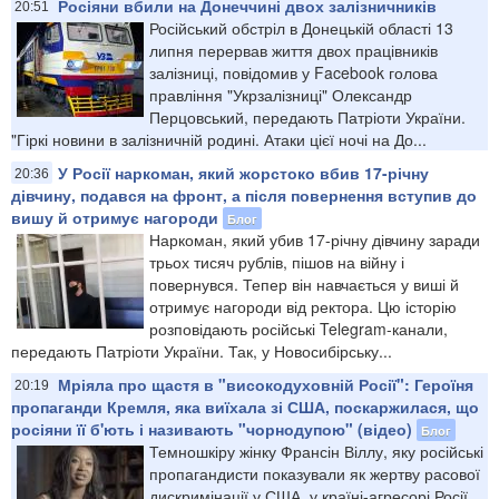
Росіяни вбили на Донеччині двох залізничників
20:51
Російський обстріл в Донецькій області 13
липня перервав життя двох працівників
залізниці, повідомив у Facebook голова
правління "Укрзалізниці" Олександр
Перцовський, передають Патріоти України.
"Гіркі новини в залізничній родині. Атаки цієї ночі на До...
У Росії наркоман, який жорстоко вбив 17-річну
20:36
дівчину, подався на фронт, а після повернення вступив до
вишу й отримує нагороди
Блог
Наркоман, який убив 17-річну дівчину заради
трьох тисяч рублів, пішов на війну і
повернувся. Тепер він навчається у виші й
отримує нагороди від ректора. Цю історію
розповідають російські Telegram-канали,
передають Патріоти України. Так, у Новосибірську...
Мріяла про щастя в "високодуховній Росії": Героїня
20:19
пропаганди Кремля, яка виїхала зі США, поскаржилася, що
росіяни її б'ють і називають "чорнодупою" (відео)
Блог
Темношкіру жінку Франсін Віллу, яку російські
пропагандисти показували як жертву расової
дискримінації у США, у країні-агресорі Росії