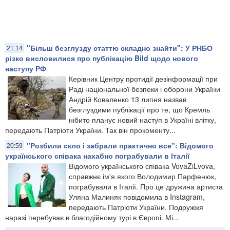
"Більш безглузду статтю складно знайти": У РНБО
21:14
різко висловилися про публікацію Bild щодо нового
наступу РФ
Керівник Центру протидії дезінформації при
Раді національної безпеки і оборони України
Андрій Коваленко 13 липня назвав
безглуздими публікації про те, що Кремль
нібито планує новий наступ в Україні влітку,
передають Патріоти України. Так він прокоменту...
"Розбили скло і забрали практично все": Відомого
20:59
українського співака нахабно пограбували в Італії
Відомого українського співака VovaZiLvova,
справжнє ім'я якого Володимир Парфенюк,
пограбували в Італії. Про це дружина артиста
Уляна Малиняк повідомила в Instagram,
передають Патріоти України. Подружжя
наразі перебуває в благодійному турі в Європі. Мі...