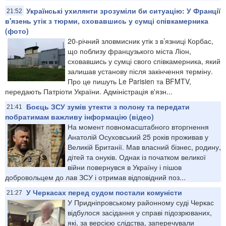
Українські ухилянти зрозуміли би ситуацію: У Франції
21:52
в'язень утік з тюрми, сховавшись у сумці співкамерника
(фото)
20-річний зловмисник утік з в’язниці Корбас,
що поблизу французького міста Ліон,
сховавшись у сумці свого співкамерника, який
залишав установу після закінчення терміну.
Про це пишуть Le Parisien та BFMTV,
передають Патріоти України. Адміністрація в'язн...
Боєць ЗСУ зумів утекти з полону та передати
21:41
побратимам важливу інформацію (відео)
На момент повномасштабного вторгнення
Анатолій Осуховський 25 років проживав у
Великій Британії. Мав власний бізнес, родину,
дітей та онуків. Однак із початком великої
війни повернувся в Україну і пішов
добровольцем до лав ЗСУ і отримав відповідний поз...
У Черкасах перед судом постали комуністи
21:27
У Придніпровському районному суді Черкас
відбулося засідання у справі підозрюваних,
які, за версією слідства, заперечували