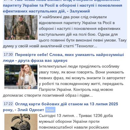
паритету України та Росії в обороні і наступі і поновлення
ефективних наступальних дій, - Залужний
У найближчі два роки слід очікувати
відновлення паритету України та Росії в
обороні і наступі і поновлення ефективних
наступальних дій на полі бою. Однак для
цього повинні бути виконані певні умови. Таку
думку у своїй новій аналітичній статті "Технолог...
Перевірте себе! Слова, яких уникають найрозумніші
17:30
люди - друга фраза вас здивує
Інтелектуальні люди приділяють особливу
увагу тому, як вони говорять. Вони уникають
певних фраз, які можуть знизити їх авторитет
у роботі та повсякденному житті, передають
Патріоти України. Контроль над мовою
допомагає створити позитивний образ і підви...
Огляд карти бойових дій станом на 13 липня 2025
17:22
року, - Злий Одесит
Блог
Сьогодні 13 липня. . Триває 1236 доба
мужньої оборони України проти
повномасштабної навали російських