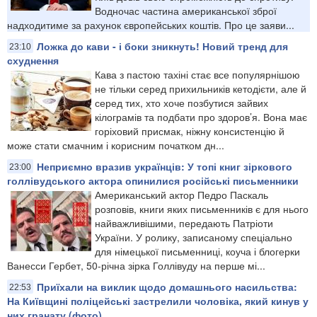
Водночас частина американської зброї
надходитиме за рахунок європейських коштів. Про це заяви...
Ложка до кави - і боки зникнуть! Новий тренд для
23:10
схуднення
Кава з пастою тахіні стає все популярнішою
не тільки серед прихильників кетодієти, але й
серед тих, хто хоче позбутися зайвих
кілограмів та подбати про здоров’я. Вона має
горіховий присмак, ніжну консистенцію й
може стати смачним і корисним початком дн...
Неприємно вразив українців: У топі книг зіркового
23:00
голлівудського актора опинилися російські письменники
Американський актор Педро Паскаль
розповів, книги яких письменників є для нього
найважливішими, передають Патріоти
України. У ролику, записаному спеціально
для німецької письменниці, коуча і блогерки
Ванесси Гербет, 50-річна зірка Голлівуду на перше мі...
Приїхали на виклик щодо домашнього насильства:
22:53
На Київщині поліцейські застрелили чоловіка, який кинув у
них гранату (фото)