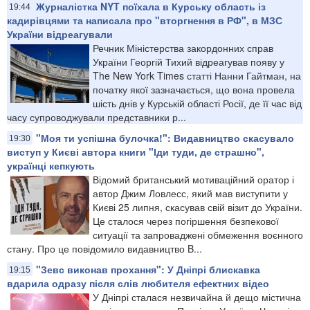
Журналістка NYT поїхала в Курську область із
19:44
кадирівцями та написала про "вторгнення в РФ", в МЗС
України відреагували
Речник Міністерства закордонних справ
України Георгій Тихий відреагував появу у
The New York Times статті Нанни Гайтман, на
початку якої зазначається, що вона провела
шість днів у Курській області Росії, де її час від
часу супроводжували представники р...
"Моя ти успішна булочка!": Видавництво скасувало
19:30
виступ у Києві автора книги "Іди туди, де страшно",
українці кепкують
Відомий британський мотиваційний оратор і
автор Джим Ловлесс, який мав виступити у
Києві 25 липня, скасував свій візит до України.
Це сталося через погіршення безпекової
ситуації та запроваджені обмеження воєнного
стану. Про це повідомило видавництво B...
"Зевс виконав прохання": У Дніпрі блискавка
19:15
вдарила одразу після слів любителя ефектних відео
У Дніпрі сталася незвичайна й дещо містична