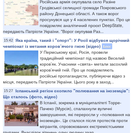
Російська армія окупувала село Разіне
Гродівської селищної громади Покровського
району Донецької області. А також ворог
просунувся ще у 4 населених пунктах. Про це
повідомляє аналітичний проєкт DeepState,
передають Патріоти України. "Ворог окупував Раз...
Яка країна, такий і "спорт": У Росії відбувся щорічний
15:42
чемпіонат із метання коров’ячого гною (відео)
Блог
У Пермському краї, Росія, провели
традиційний чемпіонат під назвою Веселий
коров’як. Учасники «свята» метали засохлий
коров’ячий гній. Про це повідомляють
російські пропагандисти, публікуючи відео з
місця, передають Патріоти України. Цього року в заход...
Іспанський регіон охопило "полювання на іноземців":
15:27
Що сталось (фото, відео)
В Іспанії, зокрема в муніципалітеті Торре-
Пачеко (Мурсія), спалахнули вуличні
заворушення, які переросли у «полювання на
іноземців». Це сталося після протестів проти
мігрантів, спровокованих екстремістськими
групами. Внаслідок зіткнень одну людину заар...