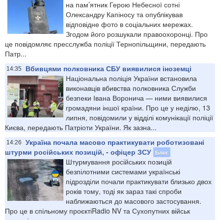
на пам’ятник Герою Небесної сотні
Олександру Капіносу та опублікував
відповідне фото в соціальних мережах.
Згодом його розшукали правоохоронці. Про
це повідомляє пресслужба поліції Тернопільщини, передають
Патр...
Вбивцями полковника СБУ виявилися іноземці
14:35
Національна поліція України встановила
виконавців вбивства полковника Служби
безпеки Івана Воронича — ними виявилися
громадяни іншої країни. Про це у неділю, 13
липня, повідомили у відділі комунікації поліції
Києва, передають Патріоти України. Як зазна...
Україна почала масово практикувати роботизовані
14:26
штурми російських позицій, - офіцер ЗСУ
Блог
Штурмування російських позицій
безпілотними системами українські
підрозділи почали практикувати близько двох
років тому, тоді як зараз такі спроби
наближаються до масового застосування.
Про це в спільному проєктіRadio NV та Сухопутних військ