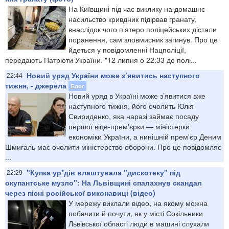
На Київщині під час виклику на домашнє
насильство кривдник підірвав гранату,
внаслідок чого п’ятеро поліцейських дістали
поранення, сам зловмисник загинув. Про це
йдеться у повідомленні Нацполіції,
передають Патріоти України. "12 липня о 22:33 до полі...
Новий уряд України може з’явитись наступного
22:44
тижня, - джерела
Блог
Новий уряд в Україні може з’явитися вже
наступного тижня, його очолить Юлія
Свириденко, яка наразі займає посаду
першої віце-прем'єрки — міністерки
економіки України, а нинішній прем'єр Деним
Шмигаль має очолити міністерство оборони. Про це повідомляє
...
"Купка ур*дів влаштувала "дискотеку" під
22:29
окупантське музло": На Львівщині спалахнув скандал
через пісні російської виконавиці (відео)
У мережу виклали відео, на якому можна
побачити й почути, як у місті Сокільники
Львівської області люди в машині слухали