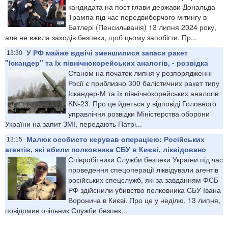
кандидата на пост глави держави Дональда
Трампа під час передвиборчого мітингу в
Батлері (Пенсильванія) 13 липня 2024 року,
але не вжила заходів безпеки, щоб цьому запобігти. Пр...
У РФ майже вдвічі зменшилися запаси ракет
13:30
"Іскандер" та їх північнокорейських аналогів, - розвідка
Станом на початок липня у розпорядженні
Росії є приблизно 300 балістичних ракет типу
Іскандер-М та їх північнокорейських аналогів
KN-23. Про це йдеться у відповіді Головного
управління розвідки Міністерства оборони
України на запит ЗМІ, передають Патрі...
Малюк особисто керував операцією: Російських
13:15
агентів, які вбили полковника СБУ в Києві, ліквідовано
Співробітники Служби безпеки України під час
проведення спецоперації ліквідували агентів
російських спецслужб, які за завданням ФСБ
РФ здійснили убивство полковника СБУ Івана
Воронича в Києві. Про це у неділю, 13 липня,
повідомив очільник Служби безпек...