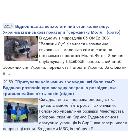
Відповідає за психологічний стан колективу:
22:14
Українські військові показали "сержантку Моллі" (фото)
В одному з підрозділів 65 ОМБр ЗСУ
"Великий Луг" з'явилася незвичайна
вихованка – маленька самка єнота на
прізвисько сержантка Моллі. Фото 13 липня
опублікував у Facebook Генеральний штаб
Збройних сил України, передають Патріоти України. За словами
її ...
"Врятували усіх наших громадян, які були там":
21:59
Буданов розповів про складну операцію розвідки, яка
тривала майже п’ять років (відео)
Складна, довга і нервова операція, яка
тривала майже п’ять років. Так очільник
Головного управління розвідки Міністерства
оборони України Кирило Буданов описав
евакуацію українців із Сирії, яка завершилася
наприкінці квітня. За даними МЗС, із табору «Р...