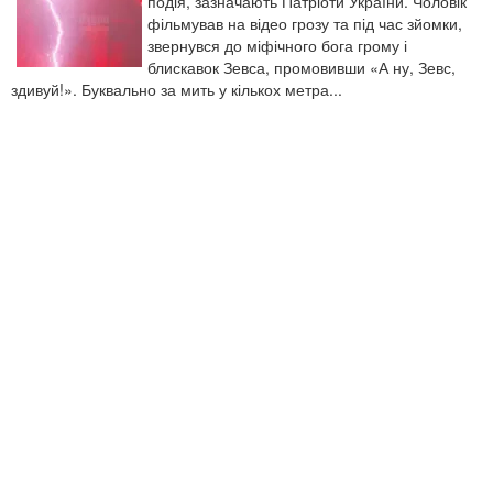
подія, зазначають Патріоти України. Чоловік
фільмував на відео грозу та під час зйомки,
звернувся до міфічного бога грому і
блискавок Зевса, промовивши «А ну, Зевс,
здивуй!». Буквально за мить у кількох метра...