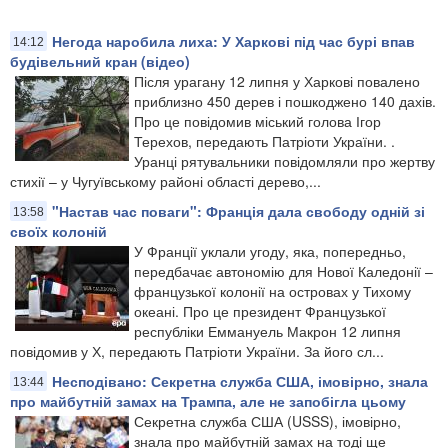
Негода наробила лиха: У Харкові під час бурі впав
14:12
будівельний кран (відео)
Після урагану 12 липня у Харкові повалено
приблизно 450 дерев і пошкоджено 140 дахів.
Про це повідомив міський голова Ігор
Терехов, передають Патріоти України. .
Уранці рятувальники повідомляли про жертву
стихії – у Чугуївському районі області дерево,...
"Настав час поваги": Франція дала свободу одній зі
13:58
своїх колоній
У Франції уклали угоду, яка, попередньо,
передбачає автономію для Нової Каледонії –
французької колонії на островах у Тихому
океані. Про це президент Французької
республіки Еммануель Макрон 12 липня
повідомив у Х, передають Патріоти України. За його сл...
Несподівано: Секретна служба США, імовірно, знала
13:44
про майбутній замах на Трампа, але не запобігла цьому
Секретна служба США (USSS), імовірно,
знала про майбутній замах на тоді ще