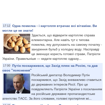
Одна помилка - і картопля втрачає всі вітаміни. Ви
17:12
могли це не знати!
Здається, що відварити картоплю справа
елементарна. Але навіть тут є типова
помилка, яку допускають на самому початку -
занурення бульб у холодну воду. Насправді
це зменшує користь готової страви, Патріоти
України. Правильніше — кидати картоплю одразу...
Путін поскаржився, що Захід плює на Росію, та дав
17:00
своє "пояснення"
Російський диктатор Володимир Путін
поскаржився, що Захід зневажливо ставиться
до державних інтересів Росії. Про це
повідомляють Патріоти України з посиланням
на російське державне пропагандистське
агентство ТАСС. За його словами, головні протиріччя мі...