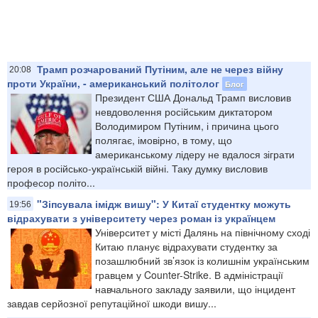
Трамп розчарований Путіним, але не через війну
20:08
проти України, - американський політолог
Блог
Президент США Дональд Трамп висловив
невдоволення російським диктатором
Володимиром Путіним, і причина цього
полягає, імовірно, в тому, що
американському лідеру не вдалося зіграти
героя в російсько-українській війні. Таку думку висловив
професор політо...
"Зіпсувала імідж вишу": У Китаї студентку можуть
19:56
відрахувати з університету через роман із українцем
Університет у місті Далянь на північному сході
Китаю планує відрахувати студентку за
позашлюбний зв’язок із колишнім українським
гравцем у Counter-Strike. В адміністрації
навчального закладу заявили, що інцидент
завдав серйозної репутаційної шкоди вишу...