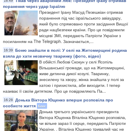
Тікав через аварійний люк: Президент Ірану отримав
16:49
поранення через удар Ізраїлю
Президент Ірану Масуд Пезешкіан отримав
поранення під час ізраїльського авіаудару,
який було спрямовано проти засідання Вищої
ради нацбезпеки країни. Про це повідомили
місцеві ЗМІ, передають Патріоти України з
посиланням на The Telegraph. Зазначається,...
Боню знайшли в полі: У селі на Житомирщині родина
16:39
взяла до хати незвичну тваринку (фото, відео)
В обійсті Любові Скокун у селі Ясопіль
Вільшанської громади, що на Житомирщині,
живе дитинча дикої козулі. Тваринку,
знесилену та хвору, жінка знайшла у полі за
хатою і прихистила, аби виходити. І тепер
називає її своїм дитятком. Про це повідомляють Па...
Донька Віктора Ющенко вперше розповіла про
16:28
особисте життя
Блог
Донька третього українського президента
Віктора Ющенка Віталіна Ющенко розповіла,
чи вільне зараз її серце, передають Патріоти
України. . Віталіна Ющенко тривалий час не