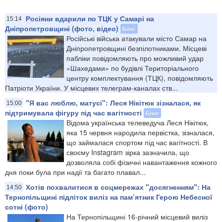
Росіяни вдарили по ТЦК у Самарі на
15:14
Дніпропетровщині (фото, відео)
Блог
Російські війська атакували місто Самар на
Дніпропетровщині безпілотниками. Місцеві
пабліки повідомляють про можливий удар
«Шахедами» по будівлі Територіального
центру комплектування (ТЦК), повідомляють
Патріоти України. У місцевих телеграм-каналах ств...
"Я вас люблю, матусі": Леся Нікітюк зізналася, як
15:00
підтримувала фігуру під час вагітності
Блог
Відома українська телеведуча Леся Нікітюк,
яка 15 червня народила первістка, зізналася,
що займалася спортом під час вагітності. В
своєму Instagram зірка зазначила, що
дозволяла собі фізичні навантаження кожного
дня поки була при надії та багато плавал...
Хотів похвалитися в соцмережах "досягненням": ​На
14:50
Тернопільщині підліток виліз на пам’ятник Герою Небесної
сотні (фото)
На Тернопільщині 16-річний місцевий виліз