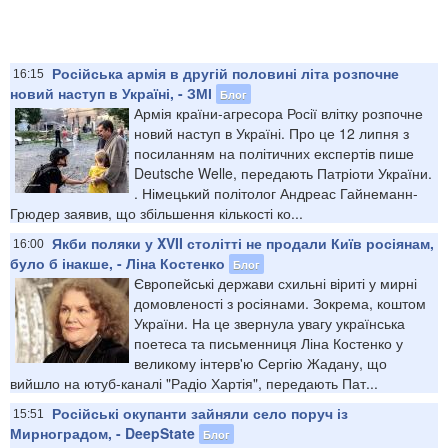
Російська армія в другій половині літа розпочне
16:15
новий наступ в Україні, - ЗМІ
Блог
Армія країни-агресора Росії влітку розпочне
новий наступ в Україні. Про це 12 липня з
посиланням на політичних експертів пише
Deutsche Welle, передають Патріоти України.
. Німецький політолог Андреас Гайнеманн-
Грюдер заявив, що збільшення кількості ко...
Якби поляки у XVII столітті не продали Київ росіянам,
16:00
було б інакше, - Ліна Костенко
Блог
Європейські держави схильні віриті у мирні
домовленості з росіянами. Зокрема, коштом
України. На це звернула увагу українська
поетеса та письменниця Ліна Костенко у
великому інтерв'ю Сергію Жадану, що
вийшло на ютуб-каналі "Радіо Хартія", передають Пат...
Російські окупанти зайняли село поруч із
15:51
Мирноградом, - DeepState
Блог