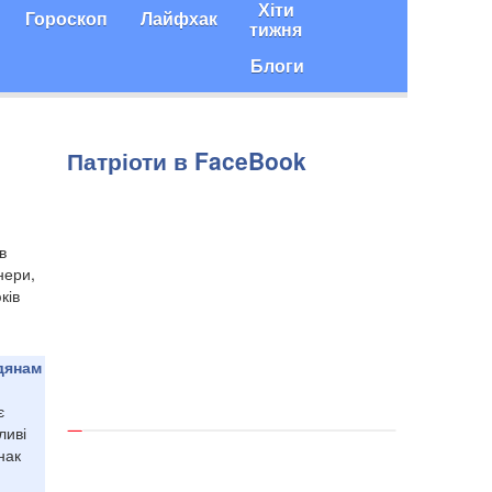
Хіти
Гороскоп
Лайфхак
тижня
Блоги
Патріоти в FaceBook
в
нери,
ків
адянам
є
ливі
нак