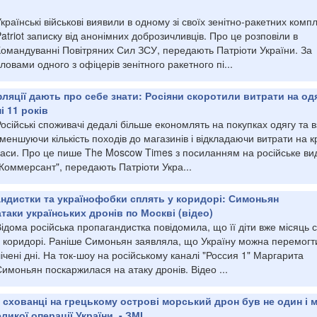
країнські військові виявили в одному зі своїх зенітно-ракетних компл
atriot записку від анонімних доброзичливців. Про це розповіли в
Командуванні Повітряних Сил ЗСУ, передають Патріоти України. За
ловами одного з офіцерів зенітного ракетного пі...
фляції дають про себе знати: Росіяни скоротили витрати на од
і 11 років
осійські споживачі дедалі більше економлять на покупках одягу та в
меншуючи кількість походів до магазинів і відкладаючи витрати на к
часи. Про це пише The Moscow Times з посиланням на російське ви
Коммерсант", передають Патріоти Укра...
андистки та українофобки сплять у коридорі: Симоньян
таки українських дронів по Москві (відео)
ідома російська пропагандистка повідомила, що її діти вже місяць 
у коридорі. Раніше Симоньян заявляла, що Україну можна перемогт
ічені дні. На ток-шоу на російському каналі "Россия 1" Маргарита
имоньян поскаржилася на атаку дронів. Відео ...
 схованці на грецькому острові морський дрон був не один і 
икої операції України, - ЗМІ