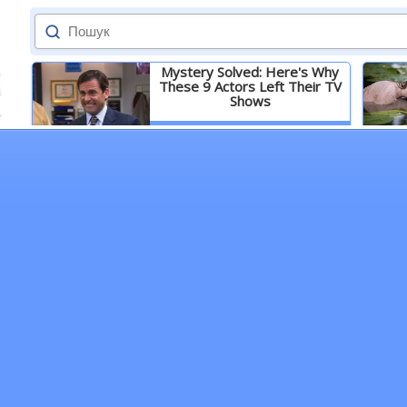
Mystery Solved: Here's Why
These 9 Actors Left Their TV
Shows
Детальніше