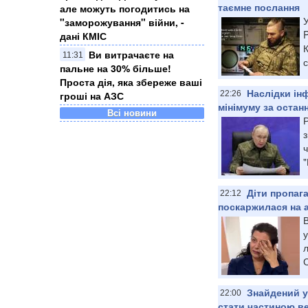
таємне послання
але можуть погодитись на
У
"заморожування" війни, -
P
дані КМІС
Ви витрачаєте на
11:31
с
пальне на 30% більше!
Проста дія, яка збереже ваші
Наслідки ін
гроші на АЗС
22:26
мінімуму за останн
Всі новини
Р
з
"
Діти пропаг
22:12
поскаржилася на а
В
л
С
Знайдений у
22:00
стати частиною вел