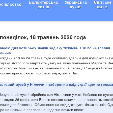
Волонтерська
Українська
Світське
успільство
сотня
кухня
життя
 понеділок, 18 травень 2026 года
исок! Для чотирьох знаків зодіаку тиждень з 18 по 24 травня
альним
иждень з 18 по 24 травня буде особливо вдалим для чотирьох знакі
одіаку. Астрологи звертають увагу на зміну положення Марса та Ве
о створює більш м'яке, гармонійне тло. А перехід Сонця до Близню
омітно прискорює всі процеси, передають Патр...
йськовий музей у Німеччині заборонив вхід українцям та гром
Популярний музей збройних сил Німеччини у місті Кобленц не пуска
ромадян 26 країн, яких Берлін вважає такими, що становлять «особ
изики для безпеки». Обмеження на вхід діють уже кілька тижнів. Од
про це незвичне правило нещодавно почали писат...