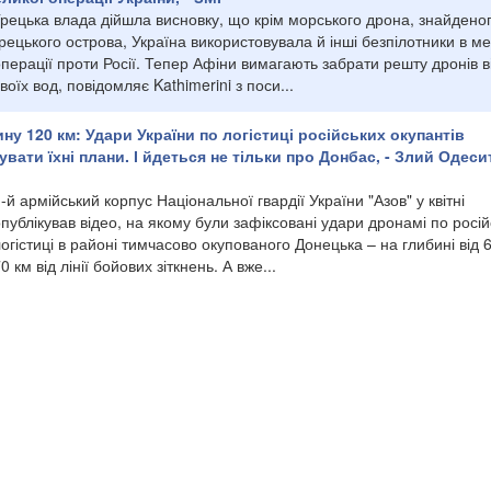
рецька влада дійшла висновку, що крім морського дрона, знайденог
рецького острова, Україна використовувала й інші безпілотники в м
перації проти Росії. Тепер Афіни вимагають забрати решту дронів в
воїх вод, повідомляє Kathimerini з поси...
ну 120 км: Удари України по логістиці російських окупантів
вати їхні плани. І йдеться не тільки про Донбас, - Злий Одеси
-й армійський корпус Національної гвардії України "Азов" у квітні
публікував відео, на якому були зафіксовані удари дронамі по росій
огістиці в районі тимчасово окупованого Донецька – на глибині від 
0 км від лінії бойових зіткнень. А вже...