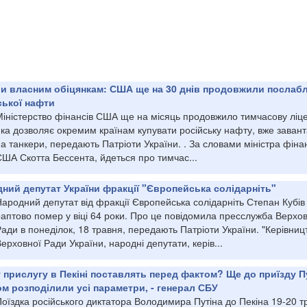
и власним обіцянкам: США ще на 30 днів продовжили послаб
ської нафти
Міністерство фінансів США ще на місяць продовжило тимчасову ліце
яка дозволяє окремим країнам купувати російську нафту, вже заван
а танкери, передають Патріоти України. . За словами міністра фіна
США Скотта Бессента, йдеться про тимчас...
ний депутат України фракції "Європейська солідарніть"
ародний депутат від фракції Європейська солідарніть Степан Кубів
аптово помер у віці 64 роки. Про це повідомила пресслужба Верхов
ади в понеділок, 18 травня, передають Патріоти України. "Керівниц
ерховної Ради України, народні депутати, керів...
 прислугу в Пекіні поставлять перед фактом? Ще до приїзду П
пом розподілили усі параметри, - генерал СБУ
оїздка російського диктатора Володимира Путіна до Пекіна 19-20 т