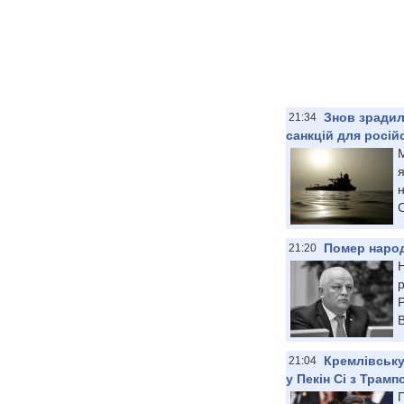
Знов зрадил
21:34
санкцій для росій
н
Помер народ
21:20
Н
р
Р
В
Кремлівську
21:04
у Пекін Сі з Трам
П