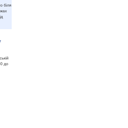
о біля
ежах
ід
т
ській
60 до