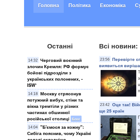
Головна
Політика
Економіка
С
Останні
Всі новини:
Перевірте сп
Черговий воєнний
23:56
14:32
виявиться виріш
злочин Кремля: ​РФ формує
Т
бойові підрозділи з
з
українських полонених, -
щ
ISWʼ
п
Москву стрясонув
14:18
потужний вибух, стіни та
Оце так! Ві
23:42
вікна тремтіли у різних
ще 25 країн
частинах обшинної
російської столиці
Блог
г
"Б'ємося за кожну":
14:04
р
Сибіга пояснив, чому Україні
дедалі складніше