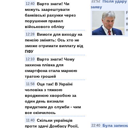
Після удару
22:52
Варто знати! Чи
12:40
заяву
можуть заарештувати
банківські рахунки через
порушення правил
військового обліку
п
Вимоги для виходу на
12:28
пенсію змінять: Ось хто не
зможе отримати виплату від
ПФУ
Варто знати! Чому
12:10
захисна плівка для
смартфона стала марною
тратою грошей
Оце так! В Україні
11:58
чоловіка з тяжкою
вродженою хворобою за
один день визнали
придатним до служби - чим
все скінчилось
Скільки українців
11:40
Була записка
проти здачі Донбасу Росії,
22:40