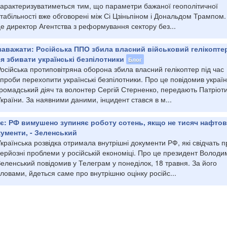
характеризуватиметься тим, що параметри бажаної геополітичної
табільності вже обговорені між Сі Цзіньпіном і Дональдом Трампом
е директор Агентства з реформування сектору без...
 заважати: Російська ППО збила власний військовий гелікопте
я збивати українські безпілотники
Блог
осійська протиповітряна оборона збила власний гелікоптер під час
проби перехопити українські безпілотники. Про це повідомив украї
громадський діяч та волонтер Сергій Стерненко, передають Патріот
країни. За наявними даними, інцидент стався в м...
ає: РФ вимушено зупиняє роботу сотень, якщо не тисяч нафто
ументи, - Зеленський
країнська розвідка отримала внутрішні документи РФ, які свідчать п
ерйозні проблеми у російській економіці. Про це президент Володи
еленський повідомив у Телеграм у понеділок, 18 травня. За його
ловами, йдеться саме про внутрішню оцінку російс...