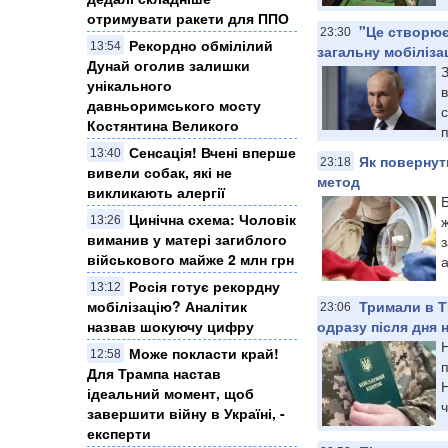
отримувати ракети для ППО
"Це створює
23:30
Рекордно обмілілий
13:54
загальну мобілізац
Дунай оголив залишки
З
унікального
в
давньоримського мосту
с
Костянтина Великого
п
Сенсація! Вчені вперше
13:40
Як повернут
23:18
вивели собак, які не
метод
викликають алергії
Б
Цинічна схема: Чоловік
ж
13:26
виманив у матері загиблого
військового майже 2 млн грн
а
Росія готує рекордну
13:12
мобілізацію? Аналітик
Тримали в Т
23:06
назвав шокуючу цифру
одразу після дня
Може покласти край!
12:58
п
Для Трампа настав
Н
ідеальний момент, щоб
ч
завершити війну в Україні, -
експерти