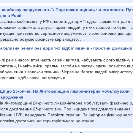
 серйозну напруженість": Портников оцінив, чи оголосить Пут
ію в Росії
агальна мобілізація у РФ створить дві армії: одна - армія контрактни
еликими грошима, а друга - армія людей, у яких грошей не буде. Т
итуація призведе до серйозної напруженості в зоні бойових дій, що
рекрасно розуміє російське керівництво. ...
и білизну речам без дорогих відбілювачів - простий домашній
ілі речі з часом втрачають свіжий вигляд, набувають сірого відтінку 
овтизни, і навіть якісні пральні засоби не завжди здатні повністю в
забруднення з волокон тканини. Через це багато людей використов
гресивні відбілювачі, які можуть п...
ЦК до 25-річчя: На Житомирщині лікаря-інтерна мобілізували
 народження
На Житомирщині 24-річного лікаря-інтерна мобілізували фактично о
ісля досягнення 25-річного віку. Про інцидент повідомило видання
овини.LIVE, передають Патріоти України. За інформацією журналіст
оловіка доставили до територіального центру ко...