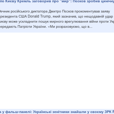
 по Києву Кремль заговорив про "мир": Пєсков зробив цинічн
Речник російського диктатора Дмитро Пєсков прокоментував заяву
президента США Donald Trump, який зазначив, що нещодавній удар
Києву може ускладнити пошук мирного врегулювання війни проти Ук
ередають Патріоти України. «Ми розраховуємо, що в...
 у фальш-панелі: Українські зенітники знайшли у своєму ЗРК P