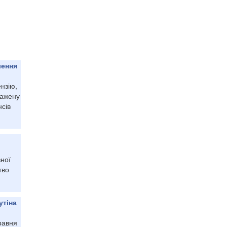
лення
нзію,
тажену
нсів
ної
тво
утіна
равня