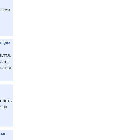
ексів
яг до
зуття,
ращі
дання
сплять
и за
мав