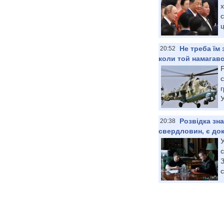
с
ц
Не треба їм
20:52
коли той намагавс
Р
с
У
Розвідка зн
20:38
свердловин, є док
У
с
З
с