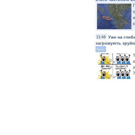
Г
г
о
с
Уже на глиби
21:48
загрожують зруйну
Блог
1
о
л
7