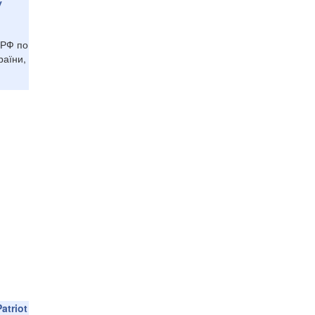
у
 РФ по
раїни,
atriot