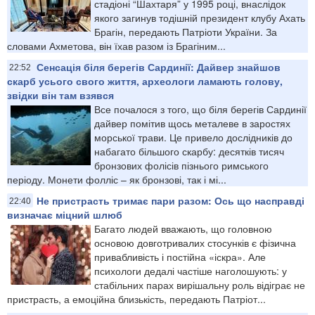
стадіоні “Шахтаря” у 1995 році, внаслідок
якого загинув тодішній президент клубу Ахать
Брагін, передають Патріоти України. За
словами Ахметова, він їхав разом із Брагіним...
Сенсація біля берегів Сардинії: Дайвер знайшов
22:52
скарб усього свого життя, археологи ламають голову,
звідки він там взявся
Все почалося з того, що біля берегів Сардинії
дайвер помітив щось металеве в заростях
морської трави. Це привело дослідників до
набагато більшого скарбу: десятків тисяч
бронзових фолісів пізнього римського
періоду. Монети фолліс – як бронзові, так і мі...
Не пристрасть тримає пари разом: Ось що насправді
22:40
визначає міцний шлюб
Багато людей вважають, що головною
основою довготривалих стосунків є фізична
привабливість і постійна «іскра». Але
психологи дедалі частіше наголошують: у
стабільних парах вирішальну роль відіграє не
пристрасть, а емоційна близькість, передають Патріот...