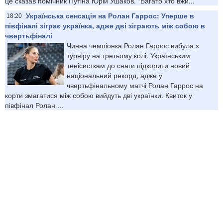
це сказав помічник Путіна Юрій Ушаков. "Багато хто вжи...
Українська сенсація на Ролан Гаррос: Уперше в
18:20
півфіналі зіграє українка, адже дві зіграють між собою в
чвертьфіналі
Чинна чемпіонка Ролан Гаррос вибула з
турніру на третьому колі. Українським
тенісисткам до снаги підкорити новий
національний рекорд, адже у
чвертьфінальному матчі Ролан Гаррос на
корти змагатися між собою вийдуть дві українки. Квиток у
півфінал Ролан ...