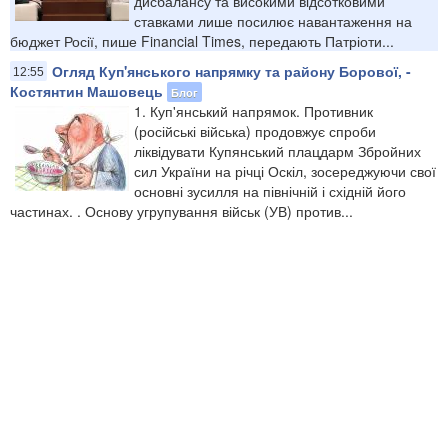
дисбалансу та високими відсотковими
ставками лише посилює навантаження на
бюджет Росії, пише Financial Times, передають Патріоти...
Огляд Куп'янського напрямку та району Борової, -
12:55
Костянтин Машовець
Блог
1. Куп'янський напрямок. Противник
(російські війська) продовжує спроби
ліквідувати Купянський плацдарм Збройних
сил України на річці Оскіл, зосереджуючи свої
основні зусилля на північній і східній його
частинах. . Основу угрупування військ (УВ) против...