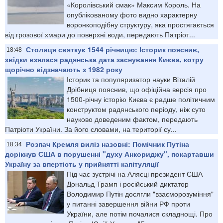
«Королівський смак» Максим Король. На
опублікованому фото видно характерну
воронкоподібну структуру, яка простягається
від грозової хмари до поверхні води, передають Патріот...
Столиця святкує 1544 річницю: Історик пояснив,
18:48
звідки взялася радянська дата заснування Києва, котру
щорічно відзначають з 1982 року
Історик та популяризатор науки Віталій
Дрібниця пояснив, що офіційна версія про
1500-річну історію Києва є радше політичним
конструктом радянського періоду, ніж суто
науково доведеним фактом, передають
Патріоти України. За його словами, на території су...
Розпач Кремля виліз назовні: Помічник Путіна
18:34
дорікнув США в порушенні "духу Анкориджу", покартавши
Україну за впертість у прийнятті капітуляції
Під час зустрічі на Алясці президент США
Дональд Трамп і російський диктатор
Володимир Путін досягли "взаєморозуміння"
у питанні завершення війни РФ проти
України, але потім почалися складнощі. Про