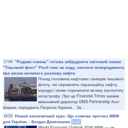
"Родная говєнь" готова забруднити світовий океан:
17:06
"Тіньовий флот" Росії гниє на ходу, екологи попереджають
про ризик великого розливу нафти
Понад половина нафтових танкерів тіньового
флоту, які перевозять підсанкційну нафту,
кородує і може спричинити велику екологічну
катастрофу. Про це Financial Times заявив
виконавчий директор GMS Partnership Аніл
Шарма, передають Патріоти України. . За...
Новий економічний курс: Що означає прогноз МВФ
16:52
для України, - Богдан Данилишин
Блог
World Economic Outlook 2026 МВФ — це