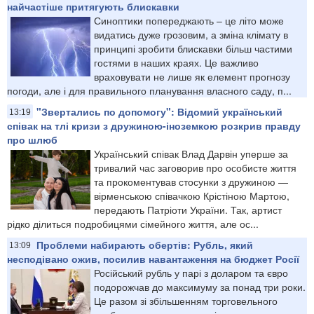
найчастіше притягують блискавки
Синоптики попереджають – це літо може
видатись дуже грозовим, а зміна клімату в
принципі зробити блискавки більш частими
гостями в наших краях. Це важливо
враховувати не лише як елемент прогнозу
погоди, але і для правильного планування власного саду, п...
"Звертались по допомогу": Відомий український
13:19
співак на тлі кризи з дружиною-іноземкою розкрив правду
про шлюб
Український співак Влад Дарвін уперше за
тривалий час заговорив про особисте життя
та прокоментував стосунки з дружиною —
вірменською співачкою Крістіною Мартою,
передають Патріоти України. Так, артист
рідко ділиться подробицями сімейного життя, але ос...
Проблеми набирають обертів: Рубль, який
13:09
несподівано ожив, посилив навантаження на бюджет Росії
Російський рубль у парі з доларом та євро
подорожчав до максимуму за понад три роки.
Це разом зі збільшенням торговельного