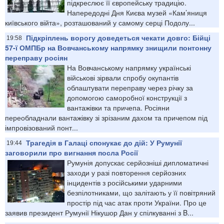
підкреслює її європейську традицію.
Напередодні Дня Києва музей «Кам’яниця
київського війта», розташований у самому серці Подолу...
Підкріплень ворогу доведеться чекати довго: Бійці
19:58
57-ї ОМПБр на Вовчанському напрямку знищили понтонну
переправу росіян
На Вовчанському напрямку українські
військові зірвали спробу окупантів
облаштувати переправу через річку за
допомогою саморобної конструкції з
вантажівки та причепа. Росіяни
переобладнали вантажівку зі зрізаним дахом та причепом під
імпровізований понт...
Трагедія в Галаці спонукає до дій: У Румунії
19:44
заговорили про вигнання посла Росії
Румунія допускає серйозніші дипломатичні
заходи у разі повторення серйозних
інцидентів з російськими ударними
безпілотниками, що залітають у її повітряний
простір під час атак проти України. Про це
заявив президент Румунії Нікушор Дан у спілкуванні з B...