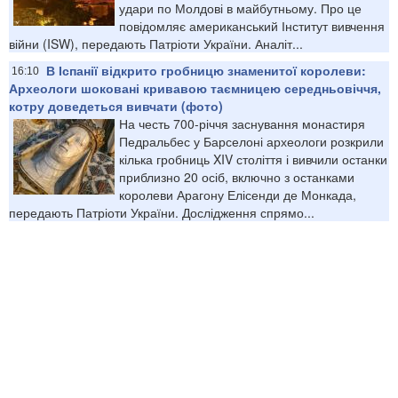
удари по Молдові в майбутньому. Про це
повідомляє американський Інститут вивчення
війни (ISW), передають Патріоти України. Аналіт...
В Іспанії відкрито гробницю знаменитої королеви:
16:10
Археологи шоковані кривавою таємницею середньовіччя,
котру доведеться вивчати (фото)
На честь 700-річчя заснування монастиря
Педральбес у Барселоні археологи розкрили
кілька гробниць XIV століття і вивчили останки
приблизно 20 осіб, включно з останками
королеви Арагону Елісенди де Монкада,
передають Патріоти України. Дослідження спрямо...