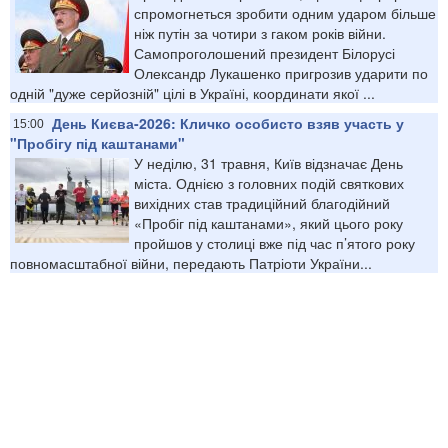
спромогнеться зробити одним ударом більше
ніж путін за чотири з гаком років війни.
Самопроголошений президент Білорусі
Олександр Лукашенко пригрозив ударити по
одній "дуже серйозній" цілі в Україні, координати якої ...
День Києва-2026: Кличко особисто взяв участь у
15:00
"Пробігу під каштанами"
У неділю, 31 травня, Київ відзначає День
міста. Однією з головних подій святкових
вихідних став традиційний благодійний
«Пробіг під каштанами», який цього року
пройшов у столиці вже під час п’ятого року
повномасштабної війни, передають Патріоти України...