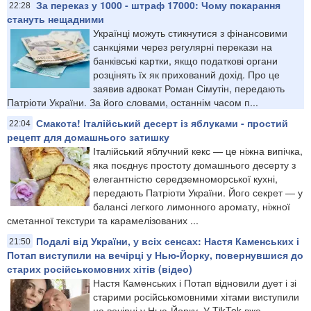
За переказ у 1000 - штраф 17000: Чому покарання
22:28
стануть нещадними
Українці можуть стикнутися з фінансовими
санкціями через регулярні перекази на
банківські картки, якщо податкові органи
розцінять їх як прихований дохід. Про це
заявив адвокат Роман Сімутін, передають
Патріоти України. За його словами, останнім часом п...
Смакота! Італійський десерт із яблуками - простий
22:04
рецепт для домашнього затишку
Італійський яблучний кекс — це ніжна випічка,
яка поєднує простоту домашнього десерту з
елегантністю середземноморської кухні,
передають Патріоти України. Його секрет — у
балансі легкого лимонного аромату, ніжної
сметанної текстури та карамелізованих ...
Подалі від України, у всіх сенсах: Настя Каменських і
21:50
Потап виступили на вечірці у Нью-Йорку, повернувшися до
старих російськомовних хітів (відео)
Настя Каменських і Потап відновили дует і зі
старими російськомовними хітами виступили
на вечірці у Нью-Йорку. У TikTok вже