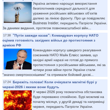
Україна активно нарощує використання
безпілотників середньої дальності для
ураження російських військових об’єктів
далеко за лінією фронту. Про це повідомляє
Business Insider, передають Патріоти України.
За даними видання, протягом повномасштабної війн...
"Путін завжди казав": Командувач корпусу НАТО
17:38
оцінив готовність західних військ до протистояння з
армією РФ
Командувач корпусу швидкого реагування
союзників НАТО Майк Елвісс заявив, що
західні армії наразі не готові до прямого
протистояння з російськими військами, які за
чотири роки війни проти України стали
"значно смертоноснішими" та отримали бойовий досві...
Бережіть голови! Коли очікувати магнітні бурі у
17:24
червні-2026 і якими вони будуть
У червні 2026 року геомагнітна обстановка
буде переважно спокійною. Бурі можливі на
початку місяця, у другій декаді та наприкінці
червня, передають Патріоти України.