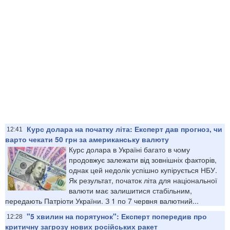
Курс долара на початку літа: Експерт дав прогноз, чи
12:41
варто чекати 50 грн за американську валюту
Курс долара в Україні багато в чому
продовжує залежати від зовнішніх факторів,
однак цей недолік успішно купірується НБУ.
Як результат, початок літа для національної
валюти має залишитися стабільним,
передають Патріоти України. З 1 по 7 червня валютний...
"5 хвилин на порятунок": Експерт попередив про
12:28
критичну загрозу нових російських ракет