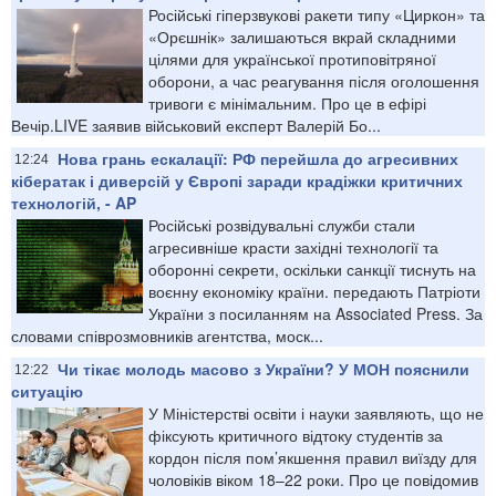
Російські гіперзвукові ракети типу «Циркон» та
«Орєшнік» залишаються вкрай складними
цілями для української протиповітряної
оборони, а час реагування після оголошення
тривоги є мінімальним. Про це в ефірі
Вечір.LIVE заявив військовий експерт Валерій Бо...
Нова грань ескалації: РФ перейшла до агресивних
12:24
кібератак і диверсій у Європі заради крадіжки критичних
технологій, - AP
Російські розвідувальні служби стали
агресивніше красти західні технології та
оборонні секрети, оскільки санкції тиснуть на
воєнну економіку країни. передають Патріоти
України з посиланням на Associated Press. За
словами співрозмовників агентства, моск...
Чи тікає молодь масово з України? У МОН пояснили
12:22
ситуацію
У Міністерстві освіти і науки заявляють, що не
фіксують критичного відтоку студентів за
кордон після пом’якшення правил виїзду для
чоловіків віком 18–22 роки. Про це повідомив