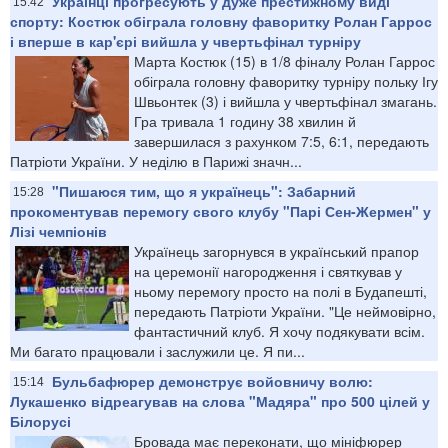
Українці прогресують у дуже престижному виді
15:42
спорту: Костюк обіграла головну фаворитку Ролан Гаррос
і вперше в кар'єрі вийшла у чвертьфінал турніру
Марта Костюк (15) в 1/8 фіналу Ролан Гаррос
обіграла головну фаворитку турніру польку Ігу
Швьонтек (3) і вийшла у чвертьфінал змагань.
Гра тривала 1 годину 38 хвилин й
завершилася з рахунком 7:5, 6:1, передають
Патріоти України. У неділю в Парижі значн...
"Пишаюся тим, що я українець": Забарний
15:28
прокоментував перемогу свого клубу "Парі Сен-Жермен" у
Лізі чемпіонів
Українець загорнувся в український прапор
на церемонії нагородження і святкував у
ньому перемогу просто на полі в Будапешті,
передають Патріоти України. "Це неймовірно,
фантастичний клуб. Я хочу подякувати всім.
Ми багато працювали і заслужили це. Я пи...
Бульбафюрер демонструє войовничу волю:
15:14
Лукашенко відреагував на слова "Мадяра" про 500 цілей у
Білорусі
Бровада має переконати, що мініфюрер