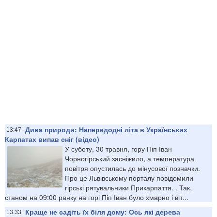
Дива природи: ​Напередодні літа в Українських
13:47
Карпатах випав сніг (відео)
У суботу, 30 травня, гору Піп Іван
Чорногірський засніжило, а температура
повітря опустилась до мінусової позначки.
Про це Львівському порталу повідомили
гірські рятувальники Прикарпаття. . Так,
станом на 09:00 ранку на горі Піп Іван було хмарно і віт...
Краще не садіть їх біля дому: Ось які дерева
13:33