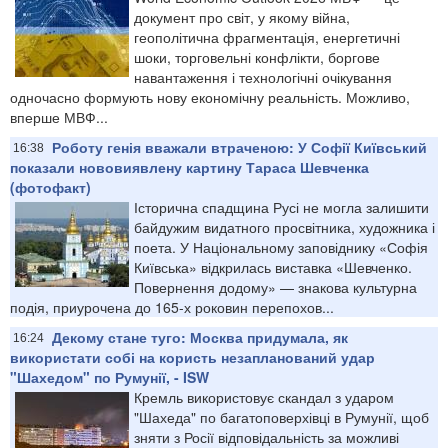
документ про світ, у якому війна,
геополітична фрагментація, енергетичні
шоки, торговельні конфлікти, боргове
навантаження і технологічні очікування
одночасно формують нову економічну реальність. Можливо,
вперше МВФ...
Роботу генія вважали втраченою: У Софії Київський
16:38
показали нововиявлену картину Тараса Шевченка
(фотофакт)
Історична спадщина Русі не могла залишити
байдужим видатного просвітника, художника і
поета. У Національному заповіднику «Софія
Київська» відкрилась виставка «Шевченко.
Повернення додому» — знакова культурна
подія, приурочена до 165-х роковин перепохов...
Декому стане туго: Москва придумала, як
16:24
використати собі на користь незапланований удар
"Шахедом" по Румунії, - ISW
Кремль використовує скандал з ударом
"Шахеда" по багатоповерхівці в Румунії, щоб
зняти з Росії відповідальність за можливі