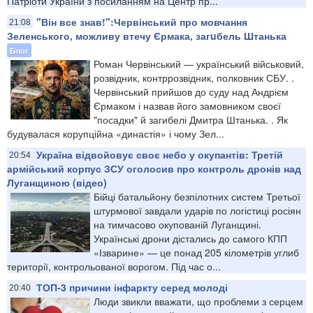
Патріоти України з посиланням на Центр пр...
"Він все знав!":Червінський про мовчання
21:08
Зеленського, можливу втечу Єрмака, загuбель Штанька
Блог
Роман Червінський — український військовий,
розвідник, контррозвідник, полковник СБУ. .
Червінський прийшов до суду над Андрієм
Єрмаком і назвав його замовником своєї
"посадки" й загибелі Дмитра Штанька. . Як
будувалася корупційна «династія» і чому Зел...
Україна відвойовує своє небо у окупантів: Третій
20:54
армійський корпус ЗСУ оголосив про контроль дронів над
Луганщиною (відео)
Бійці батальйону безпілотних систем Третьої
штурмової завдали ударів по логістиці росіян
на тимчасово окупованій Луганщині.
Українські дрони дістались до самого КПП
«Ізварине» — це понад 205 кілометрів углиб
території, контрольованої ворогом. Під час о...
ТОП-3 причини інфаркту серед молоді
20:40
Люди звикли вважати, що проблеми з серцем