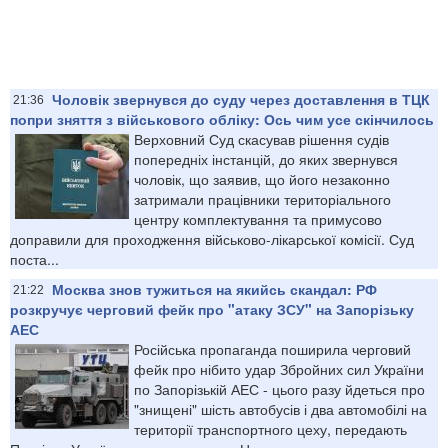
Чоловік звернувся до суду через доставлення в ТЦК
21:36
попри зняття з військового обліку: Ось чим усе скінчилось
Верховний Суд скасував рішення судів
попередніх інстанцій, до яких звернувся
чоловік, що заявив, що його незаконно
затримали працівники територіального
центру комплектування та примусово
доправили для проходження військово-лікарської комісії. Суд
поста...
Москва знов тужиться на якийсь скандал: РФ
21:22
розкручує черговий фейк про "атаку ЗСУ" на Запорізьку
АЕС
Російська пропаганда поширила черговий
фейк про нібито удар Збройних сил України
по Запорізькій АЕС - цього разу йдеться про
"знищені" шість автобусів і два автомобілі на
території транспортного цеху, передають