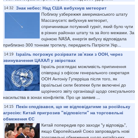
Знак небес: Над США вибухнув метеорит
14:32
Поблизу узбережжя американського штату
Массачусетс вибухнув метеорит,
спричинивши потужний гуркіт, який було чути
в різних районах штату та за його межами. За
оцінкою NASA, енергія вибуху відповідала
приблизно 300 тоннам тротилу, передають Патріоти Укр...
Ізраїль погрожує розірвати зв’язки з ООН, через
14:19
звинувачення ЦАХАЛ у звірствах
Ізраїль розглядає можливість припинення
співпраці з офісом генерального секретаря
ООН Антоніу Гутерріша після того, як
ізраїльські сили безпеки були включені до
щорічного звіту організації щодо сексуального
насильства в зонах конфліктів. Про це заявив ...
Пекін сподівався, що не відповідатиме за російську
14:15
агресію: Китай пригрозив "відповісти" на торговельні
обмеження ЄС
Китай попередив про заходи "у відповідь",
якщо Європейський Союз запровадить нові
торговельні обмеження щодо китайських