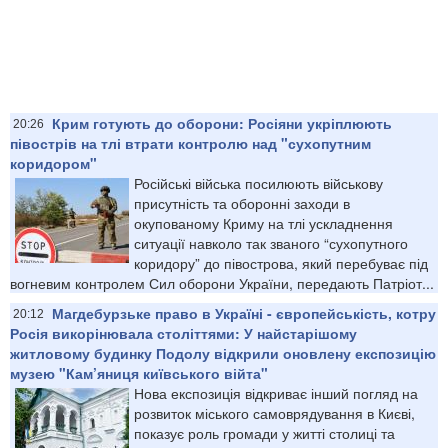
Крим готують до оборони: Росіяни укріплюють
20:26
півострів на тлі втрати контролю над "сухопутним
коридором"
Російські війська посилюють військову
присутність та оборонні заходи в
окупованому Криму на тлі ускладнення
ситуації навколо так званого “сухопутного
коридору” до півострова, який перебуває під
вогневим контролем Сил оборони України, передають Патріот...
Магдебурзьке право в Україні - європейськість, котру
20:12
Росія викорінювала століттями: У найстарішому
житловому будинку Подолу відкрили оновлену експозицію
музею "Кам’яниця київського війта"
Нова експозиція відкриває інший погляд на
розвиток міського самоврядування в Києві,
показує роль громади у житті столиці та