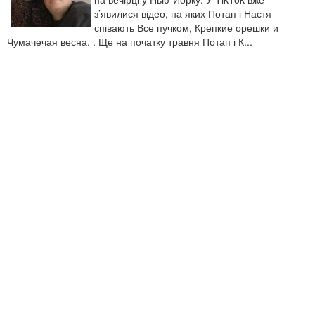
з’явилися відео, на яких Потап і Настя
співають Все пучком, Крепкие орешки и
Чумачечая весна. . Ще на початку травня Потап і К...