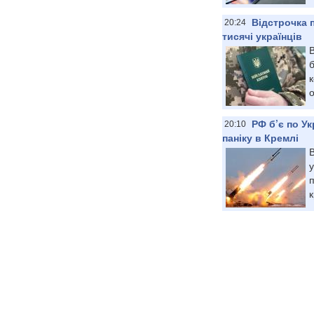
Відстрочка 
20:24
тисячі українців
В
к
о
РФ б’є по Ук
20:10
паніку в Кремлі
В
у
п
к