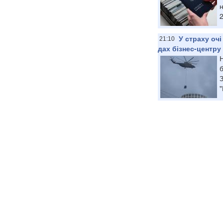
2
У страху оч
21:10
дах бізнес-центру
Н
"