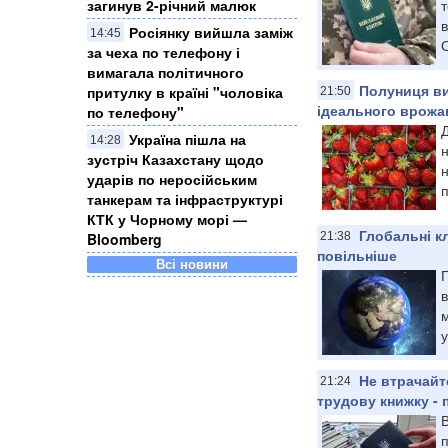
загинув 2-річний малюк
Росіянку вийшла заміж
14:45
О
за чеха по телефону і
вимагала політичного
Полуниця ви
притулку в країні "чоловіка
21:50
ідеального врож
по телефону"
Д
Україна пішла на
14:28
н
зустріч Казахстану щодо
н
ударів по неросійським
п
танкерам та інфраструктурі
КТК у Чорному морі —
​Глобальні к
Bloomberg
21:38
повільніше
Всі новини
Г
у
Не втрачайт
21:24
трудову книжку - 
п