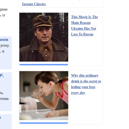
Instant Classics
дяки
 із
This Movie Is The
Main Reason
Ukraine Has Not
Lost To Russia
иків
 року.
, а
Р,
Why this ordinary
drink is the secret to
feeling your best
ть
every day
олова
х