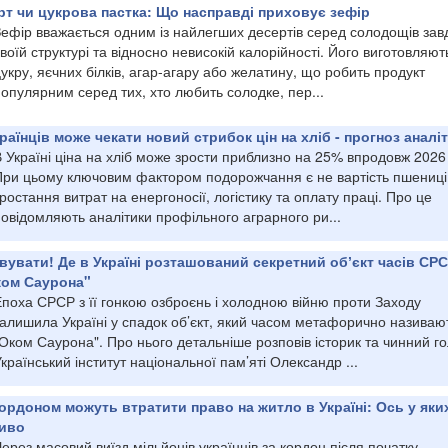
рт чи цукрова пастка: Що насправді приховує зефір
Зефір вважається одним із найлегших десертів серед солодощів зав
воїй структурі та відносно невисокій калорійності. Його виготовляють
укру, яєчних білків, агар-агару або желатину, що робить продукт
опулярним серед тих, хто любить солодке, пер...
раїнців може чекати новий стрибок цін на хліб - прогноз аналіт
 Україні ціна на хліб може зрости приблизно на 25% впродовж 2026
При цьому ключовим фактором подорожчання є не вартість пшениці
ростання витрат на енергоносії, логістику та оплату праці. Про це
овідомляють аналітики профільного аграрного ри...
вувати! Де в Україні розташований секретний обʼєкт часів СРС
ком Саурона"
Епоха СРСР з її гонкою озброєнь і холодною війню проти Заходу
залишила Україні у спадок об’єкт, який часом метафорично називаю
Оком Саурона". Про нього детальніше розповів історик та чинний г
країнський інститут національної пам’яті Олександр ...
кордоном можуть втратити право на житло в Україні: Ось у яки
ливо
ерез масовий виїзд мільйонів українців за кордон після початку