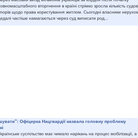
овномасштабного вторгнення в країні стрімко зросла кількість судо
спорів щодо права користування житлом. Сьогодні власники нерухом
едалі частіше намагаються через суд виписати род...
шувати": Офіцерка Нацгвардії назвала головну проблему
ні
країнське суспільство має чимало нарікань на процес мобілізації, а