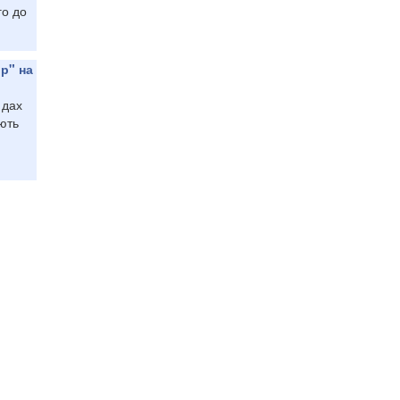
го до
р" на
 дах
ють