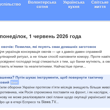
Волонтерська
Українська
Світське
успільство
сотня
кухня
життя
 понеділок, 1 червень 2026 года
 овочів: Помилки, які псують смак домашніх заготовок
ля українців консервація овочів — це з давніх-давен справжній
улінарний ритуал, а не тільки спосіб наповнити комору. Проте навіт
освідчені господарі іноді стикаються з тим, що банки мутніють, а ов
тають м’якими та неапетитними. Найчастіше причи...
ашенка? Путін шукає інструменти, щоб повернути тактичну
ьковий
Блог
Сили оборони України протягом п'яти місяців знищують більше живо
ротивника, ніж Росія спроможна поставити на фронт, і як наслідок, -
нову не може реалізовувати свої плани щодо окупації української зе
ро це в етері Еспресо та Slawa.TV...