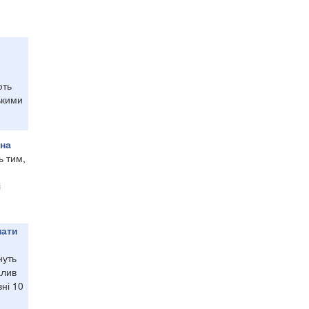
ють
ькими
ина
ь тим,
і
нати
нуть
алив
вні 10