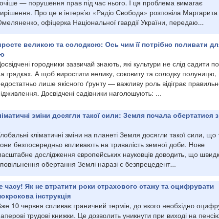
точіше — порушення прав під час нього. І ця проблема вимагає
вирішення. Про це в інтерв’ю «Радіо Свобода» розповіла Маргарита
меляненко, офіцерка Національної гвардії України, передаю...
росте великою та солодкою: Ось чим її потрібно поливати дл
аю
освідчені городники зазвичай знають, які культури не слід садити п
а грядках. А щоб виростити велику, соковиту та солодку полуницю,
едостатньо лише якісного ґрунту — важливу роль відіграє правильн
ідживлення. Досвідчені садівники наголошують: ...
ліматичні зміни досягли такої сили: Земля почала обертатися 
лобальні кліматичні зміни на планеті Земля досягли такої сили, що
вони безпосередньо впливають на тривалість земної доби. Нове
масштабне дослідження європейських науковців доводить, що швидк
повільнення обертання Землі наразі є безпрецедент...
е часу! Як не втратити роки страхового стажу та оцифрувати
покрокова інструкція
Вже 10 червня спливає граничний термін, до якого необхідно оцифр
аперові трудові книжки. Це дозволить уникнути при виході на пенсі