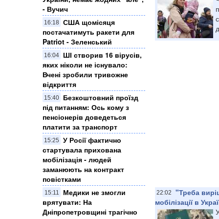
- Вучич
п
США щомісяця
16:18
д
постачатимуть ракети для
Patriot - Зеленський
ШІ створив 16 вірусів,
16:04
яких ніколи не існувало:
Вчені зробили тривожне
відкриття
Безкоштовний проїзд
15:40
під питанням: Ось кому з
пенсіонерів доведеться
платити за транспорт
У Росії фактично
15:25
стартувала прихована
мобілізація - людей
заманюють на контракт
повістками
Медики не змогли
"Треба вирі
15:11
22:02
врятувати: На
мобілізації в Украї
Дніпропетровщині трагічно
У