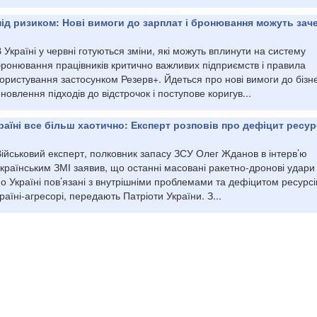
під ризиком: Нові вимоги до зарплат і бронювання можуть зач
 Україні у червні готуються зміни, які можуть вплинути на систему
бронювання працівників критично важливих підприємств і правила
ористування застосунком Резерв+. Йдеться про нові вимоги до бізн
новлення підходів до відстрочок і поступове коригув...
раїні все більш хаотично: Експерт розповів про дефіцит ресурс
ійськовий експерт, полковник запасу ЗСУ Олег Жданов в інтерв’ю
країнським ЗМІ заявив, що останні масовані ракетно-дронові удари 
о Україні пов’язані з внутрішніми проблемами та дефіцитом ресурсі
раїні-агресорі, передають Патріоти України. З...