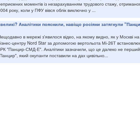
неприємних моментів із незарахуванням трудового стажу, отримано
004 року, коли у ПФУ вівся облік виключно у ...
і великі? Аналітики пояснили, навіщо росіяни затягнули "Панци
ещодавно в мережі з'явилося відео, на якому видно, як у Москві на
бізнес-центру Nord Star за допомогою вертольота Мі-26Т встановлю
ЗРК "Панцир-СМД-Е". Аналітики зазначили, що це далеко не перший
Панцир", який окупанти поставили на дах цивільно...