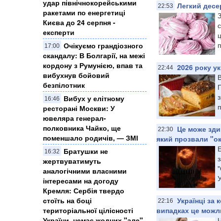
удар північнокорейськими
Легкий десе
22:53
ракетами по енергетиці
Києва до 24 серпня -
с
експерти
ц
п
Очікуємо грандіозного
17:00
скандалу: В Болгарії, на межі
кордону з Румунією, впав та
2026 року ук
22:44
вибухнув бойовий
В
безпілотник
з
Вибух у елітному
16:46
п
ресторані Москви: У
ювеляра генерал-
полковника Чайко, ще
Це може зди
22:30
поменшало родичів, — ЗМІ
який прозвали "о
Братушки не
16:32
жертвуватимуть
"
аналогічними власними
У
інтересами на догоду
Кремля: Сербія твердо
стоїть на боці
Українці за 
22:16
територіальної цілісності
випадках це мож
України, немає жодних "але",
Ч