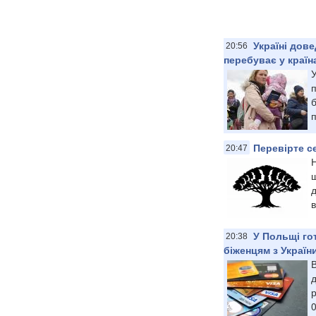
Україні дов
20:56
перебуває у краї
б
Перевірте с
20:47
Н
щ
д
У Польщі го
20:38
біженцям з Україн
В
д
р
0