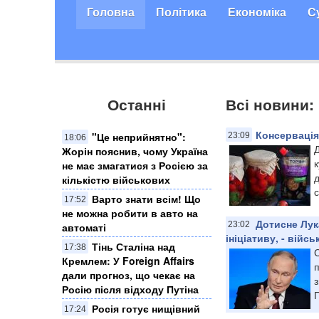
Головна
Політика
Економіка
С
Останні
Всі новини:
Консервація
"Це неприйнятно":
23:09
18:06
Д
Жорін пояснив, чому Україна
к
не має змагатися з Росією за
д
кількістю військових
с
Варто знати всім! Що
17:52
не можна робити в авто на
Дотисне Лук
23:02
автоматі
ініціативу, - війс
Тінь Сталіна над
17:38
Кремлем: У Foreign Affairs
п
дали прогноз, що чекає на
з
Росію після відходу Путіна
П
Росія готує нищівний
17:24