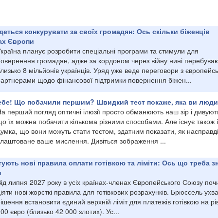
едеться конкурувати за своїх громадян: Ось скільки біженців
нах Європи
Україна планує розробити спеціальні програми та стимули для
повернення громадян, адже за кордоном через війну нині перебува
лизько 8 мільйонів українців. Уряд уже веде переговори з європейс
партнерами щодо фінансової підтримки повернення біжен...
ебе! Що побачили першим? Швидкий тест покаже, яка ви люд
а перший погляд оптичні ілюзії просто обманюють наш зір і дивуют
о їх можна побачити кількома різними способами. Але існує також і
умка, що вони можуть стати тестом, здатним показати, як насправд
влаштоване ваше мислення. Дивіться зображення ...
тують нові правила оплати готівкою та ліміти: Ось що треба з
и
ід липня 2027 року в усіх країнах-членах Європейського Союзу поч
іяти нові жорсткі правила для готівкових розрахунків. Брюссель ухв
ішення встановити єдиний верхній ліміт для платежів готівкою на рі
00 євро (близько 42 000 злотих). Ус...