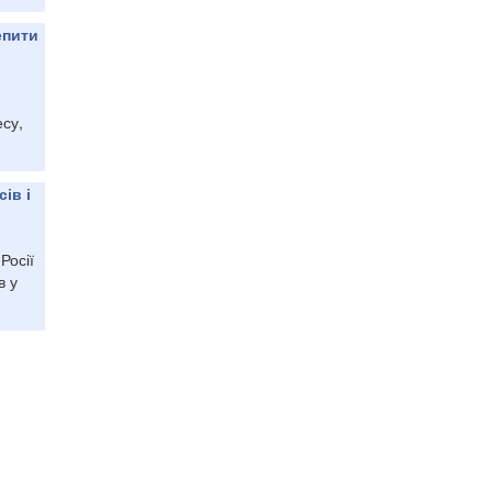
епити
есу,
ів і
Росії
в у