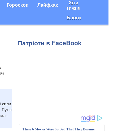
Хіти
Гороскоп
Лайфхак
тижня
Блоги
Патріоти в FaceBook
ь
очі
ї сили
 Путін
млі.
These 6 Movies Were So Bad That They Became