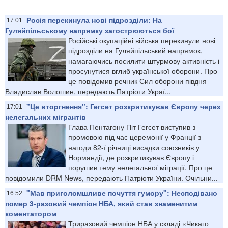
Росія перекинула нові підрозділи: На
17:01
Гуляйпільському напрямку загострюються бої
Російські окупаційні війська перекинули нові
підрозділи на Гуляйпільський напрямок,
намагаючись посилити штурмову активність і
просунутися вглиб української оборони. Про
це повідомив речник Сил оборони півдня
Владислав Волошин, передають Патріоти Украї...
"Це вторгнення": Гегсет розкритикував Європу через
17:01
нелегальних мігрантів
Глава Пентагону Піт Гегсет виступив з
промовою під час церемонії у Франції з
нагоди 82-ї річниці висадки союзників у
Нормандії, де розкритикував Європу і
порушив тему нелегальної міграції. Про це
повідомили DRM News, передають Патріоти України. Очільни...
"Мав приголомшливе почуття гумору": Несподівано
16:52
помер 3-разовий чемпіон НБА, який став знаменитим
коментатором
Триразовий чемпіон НБА у складі «Чикаго