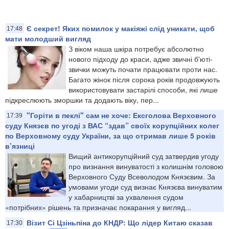
Є секрет! Яких помилок у макіяжі слід уникати, щоб
17:48
мати молодший вигляд
З віком наша шкіра потребує абсолютно
нового підходу до краси, адже звичні б'юті-
звички можуть почати працювати проти нас.
Багато жінок після сорока років продовжують
використовувати застарілі способи, які лише
підкреслюють зморшки та додають віку, пер...
"Горіти в пеклі" сам не хоче: Ексголова Верховного
17:39
суду Князєв по угоді з ВАС “здав” своїх корупційних колег
по Верховному суду України, за що отримав лише 5 років
в’язниці
Вищий антикорупційний суд затвердив угоду
про визнання винуватості з колишнім головою
Верховного Суду Всеволодом Князєвим. За
умовами угоди суд визнає Князєва винуватим
у хабарництві за ухвалення судом
«потрібних» рішень та призначає покарання у вигляд...
Візит Сі Цзіньпіна до КНДР: Що лідер Китаю сказав
17:30