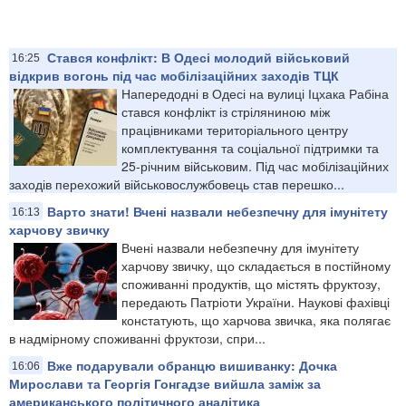
Стався конфлікт: В Одесі молодий військовий
16:25
відкрив вогонь під час мобілізаційних заходів ТЦК
Напередодні в Одесі на вулиці Іцхака Рабіна
стався конфлікт із стріляниною між
працівниками територіального центру
комплектування та соціальної підтримки та
25-річним військовим. Під час мобілізаційних
заходів перехожий військовослужбовець став перешко...
Варто знати! Вчені назвали небезпечну для імунітету
16:13
харчову звичку
Вчені назвали небезпечну для імунітету
харчову звичку, що складається в постійному
споживанні продуктів, що містять фруктозу,
передають Патріоти України. Наукові фахівці
констатують, що харчова звичка, яка полягає
в надмірному споживанні фруктози, спри...
Вже подарували обранцю вишиванку: Дочка
16:06
Мирослави та Георгія Гонгадзе вийшла заміж за
американського політичного аналітика