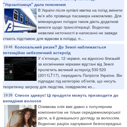
"Укрзалізниця" дала пояснення
В Україні після купівлі квитка на поїзд змінити
ім’я або прізвище пасажира неможливо. Для
міжнародних поїздок також діють додаткові
вимоги щодо транслітерації. Водночас
невеликі неточності в написанні не завжди
стають підставою для відмови в поїздці, п...
Колосальний ризик? До Землі наближається
19:48
потенційно небезпечний астероїд
У п’ятницю, 12 червня, на відносно близькій
за космічними мірками відстані від Землі
пролетить великий астероїд 530 520
(2011LT17), передають Патріоти України. Він
підпадає під категорію об'єктів, що несуть
теоретичну загрозу для людства, повідомляє ко...
Список здивує! Ці продукти можуть призводити до
19:39
випадіння волосся
Оливкова олія вже давно є популярним
компонентом не тільки середземноморської
дієти, а й домашнього догляду за волоссям.
Водночас раціон харчування безпосередньо