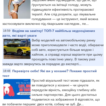
ґрунтуються на імітації голоду, можуть
підвищувати ефективність протиракової
терапії. Але слід розуміти, що лікувальне
голодування — це інструмент, який можна
застосовувати виключно під лікарським наглядом., пе...
Водіям на замітку! ТОП-7 найбільш недооцінених
18:59
авто, які варті уваги
Вибір моделей на автомобільному ринку
може приголомшувати і часто водії, обираючи
собі авто, користуються більше модою і
хайпом, а справді хороші варіанти при цьому
проходять повз їхню увагу. В такому разі
завжди варто звернутись за порадою до експерті...
Перевірте себе! Які ви у коханні? Покаже простий
18:48
тест
Простий візуальний тест може підказати, як
ви поводитеся у коханні – чи цінуєте
передусім вірність, емоційну глибину або
сильне партнерство. Для цього достатньо
подивитися на зображення й відповісти, що
ви побачили першим: двох котів, собаку чи зуб. Ди...