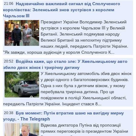
Надзвичайно важливий сигнал від Сполученого
21:06
королівства: Зеленський знов зустрівся з королем
Чарльзом III
Президент України Володимир Зеленський
зустрівся з королем Чарльзом III у Великій
Британії. Зеленський подякував народу
Великої Британії за непохитну підтримку
наших людей, передають Патріоти України.
"Як завжди, хороша аудієнція у короля Сполученого К...
Водійка каже, що стало зле: У Хмельницькому авто
20:52
збило двох жінок і трирічну дитину
У Хмельницькому автомобіль збив двох жінок
у дворі одного з багатоповерхових будинків.
Одна з них була з дитячим візком, у якому
перебувала трирічна дитина. Про це
повідомили в поліції Хмельницької області,
передають Патріоти України. Інцидент стався 8...
Був момент: Путін втратив шанс на вигідну мирну
20:38
угоду, - The Telegraph
Відмова диктатора Путіна від пропозиції
прямих переговорів із президентом України