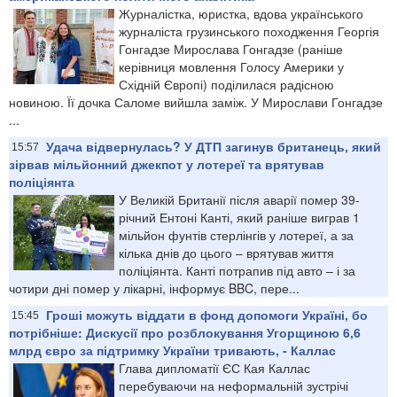
Журналістка, юристка, вдова українського
журналіста грузинського походження Георгія
Гонгадзе Мирослава Гонгадзе (раніше
керівниця мовлення Голосу Америки у
Східній Європі) поділилася радісною
новиною. Її дочка Саломе вийшла заміж. У Мирослави Гонгадзе
...
Удача відвернулась? У ДТП загинув британець, який
15:57
зірвав мільйонний джекпот у лотереї та врятував
поліціянта
У Великій Британії після аварії помер 39-
річний Ентоні Канті, який раніше виграв 1
мільйон фунтів стерлінгів у лотереї, а за
кілька днів до цього – врятував життя
поліціянта. Канті потрапив під авто – і за
чотири дні помер у лікарні, інформує BBC, пере...
Гроші можуть віддати в фонд допомоги Україні, бо
15:45
потрібніше: Дискусії про розблокування Угорщиною 6,6
млрд євро за підтримку України тривають, - Каллас
Глава дипломатії ЄС Кая Каллас
перебуваючи на неформальній зустрічі