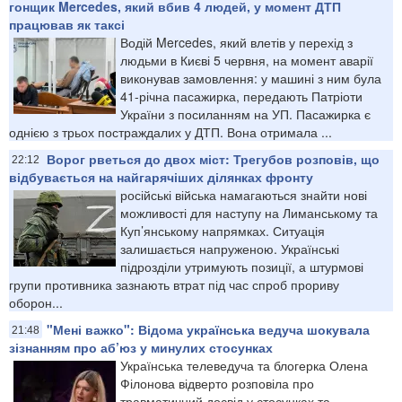
гонщик Mercedes, який вбив 4 людей, у момент ДТП
працював як таксі
Водій Mercedes, який влетів у перехід з
людьми в Києві 5 червня, на момент аварії
виконував замовлення: у машині з ним була
41-річна пасажирка, передають Патріоти
України з посиланням на УП. Пасажирка є
однією з трьох постраждалих у ДТП. Вона отримала ...
Ворог рветься до двох міст: Трегубов розповів, що
22:12
відбувається на найгарячіших ділянках фронту
російські війська намагаються знайти нові
можливості для наступу на Лиманському та
Куп’янському напрямках. Ситуація
залишається напруженою. Українські
підрозділи утримують позиції, а штурмові
групи противника зазнають втрат під час спроб прориву
оборон...
"Мені важко": Відома українська ведуча шокувала
21:48
зізнанням про аб’юз у минулих стосунках
Українська телеведуча та блогерка Олена
Філонова відверто розповіла про
травматичний досвід у стосунках та