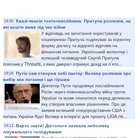
Квазі-пенсія топтелевізійника: Притула розповів, на
19:30
які кошти живе під час війни
У відповідь на запитання користувачів у
соцмережах Притула подякував за коректну
форму діалогу та відкрито відповів на
фінансові питання. Український волонтер і
колишній телеведучий Сергій Притула
пояснив у Threаds, з яких джерел отримує дохід на п’ято...
Путін сам створив собі пастку: Волкер розповів про
19:28
вибір між поганим і ще гіршим
Диктатор Путін продовжує послаблювати
Росію через повномасштабну війну проти
України та може опинитися перед дилемою,
яку створив власними рішеннями. Про це
заявив колишній спецпредставник США з
питань України Курт Волкер в інтерв’ю для проєкту LIGA.ne...
Варто знати! Дієтологи назвали небезпеку
19:12
лікувального голодування
Зарубіжні вчені підтвердили, що дієти, що