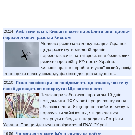
Амбітний план: Кишинів хоче виробляти свої дрони-
20:24
перехоплювачі разом з Києвом
Молдова розпочала консультації з Україною
щодо розвитку технологій дронів-
перехоплювачів на тлі зростання безпекових
ризиків через війну РФ проти України.
Кишинів прагне перейняти український досвід
та створити власну команду фахівців для розвитку цьог...
Якщо пенсіонери не повідомлять це вчасно, частину
20:10
пенсії доведеться повернути: Що варто знати
Пенсіонери зобов’язані протягом 10 днів
повідомляти ПФУ у разі працевлаштування
або звільнення. Якщо це не зробити, можуть
нарахувати зайві кошти, які доведеться
повернути в бюджет, передають Патріоти
України. Про це йдеться в повідомленні ПФУ. "У разі...
Чи можна змінити ім'я в квитку на поїзд:
19:56