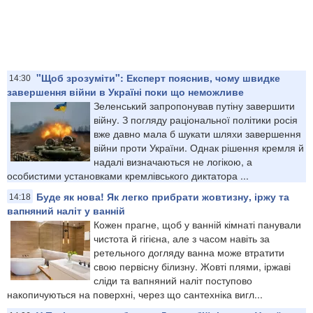
"Щоб зрозуміти": Експерт пояснив, чому швидке
14:30
завершення війни в Україні поки що неможливе
Зеленський запропонував путіну завершити
війну. З погляду раціональної політики росія
вже давно мала б шукати шляхи завершення
війни проти України. Однак рішення кремля й
надалі визначаються не логікою, а
особистими установками кремлівського диктатора ...
Буде як нова! Як легко прибрати жовтизну, іржу та
14:18
вапняний наліт у ванній
Кожен прагне, щоб у ванній кімнаті панували
чистота й гігієна, але з часом навіть за
ретельного догляду ванна може втратити
свою первісну білизну. Жовті плями, іржаві
сліди та вапняний наліт поступово
накопичуються на поверхні, через що сантехніка вигл...