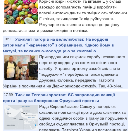
Корисні жирні кислоти та вітамін Е у складі
авокадо допомагають печінці виробляти
власні антиоксиданти та зміцнюють оболонки
її клітин, захищаючи їх від руйнування.
Регулярне включення авокадо до раціону
допомагає знизити ризики ожиріння печінки.
Ухилянт погорів на велелюбстві: На кордоні
18:11
затримали "нареченого" з обраницею, гідною йому в
матусі, та коханкою-молодицею за компанію
Прикордонники викрили спробу незаконного
перетину кордону за схемою фіктивного
шлюбу. У транспортному засобі спільно із
"подружжям" перебувала також цивільна
дружина чоловіка, передають Патріоти
України з посиланням на Держприкордонслужбу. Так, 43-річн...
Тиск на Тегеран зростає: ЄС запровадив санкції
17:59
проти Ірану за блокування Ормузької протоки
Рада Європейського Союзу у понеділок
схвалила нові санкції проти двох фізичних та
однієї юридичної особи з Ірану за порушення
свободи судноплавства в Ормузькій протоці,
передають Патріоти України з посиланням на