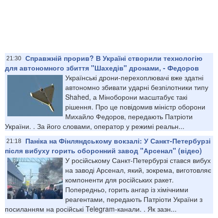
Справжній прорив? В Україні створили технологію
21:30
для автономного збиття "Шахедів" дронами, - Федоров
Українські дрони-перехоплювачі вже здатні
автономно збивати ударні безпілотники типу
Shahed, а Міноборони масштабує такі
рішення. Про це повідомив міністр оборони
Михайло Федоров, передають Патріоти
України. . За його словами, оператор у режимі реальн...
Паніка на Фінляндському вокзалі: У Санкт-Петербурзі
21:18
після вибуху горить оборонний завод "Арсенал" (відео)
У російському Санкт-Петербурзі стався вибух
на заводі Арсенал, який, зокрема, виготовляє
компоненти для російських ракет.
Попередньо, горить ангар із хімічними
реагентами, передають Патріоти України з
посиланням на російські Telegram-канали. . Як зазн...