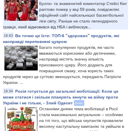
Буллз» та знаменитий коментатор Стейсі Кінг
раптово помер у віці 59 років, повідомляє
офіційний сайт найсильнішої баскетбольної
ліги світу. Раніше не стало легендарного
гравця, який відмовився від НБА і виблискув...
Ви точно це їсте: ТОП-6 "здорових" продуктів, які
16:43
насправді переповнені цукром
Багато популярних продуктів, які часто
вважаються корисними або дієтичними,
насправді містять значну кількість
прихованого цукру. Його додають для
покращення смаку, хоча користь таких
продуктів через це суттєво зменшується, передають Патріоти
України. ...
Росія готується до загальної мобілізації: Коли це
16:34
може статися і скільки планують кинути на війну проти
України і не тільки, - Злий Одесит
Блог
Останніми днями тема мобілізації в Росії
стала максимально актуальною – особливо
на тлі того, що війська окупантів провалили
весняну наступальну кампанію та увійшли в