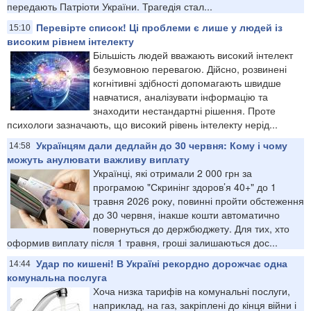
передають Патріоти України. Трагедія стал...
Перевірте список! Ці проблеми є лише у людей із
15:10
високим рівнем інтелекту
Більшість людей вважають високий інтелект
безумовною перевагою. Дійсно, розвинені
когнітивні здібності допомагають швидше
навчатися, аналізувати інформацію та
знаходити нестандартні рішення. Проте
психологи зазначають, що високий рівень інтелекту нерід...
Українцям дали дедлайн до 30 червня: Кому і чому
14:58
можуть анулювати важливу виплату
Українці, які отримали 2 000 грн за
програмою "Скринінг здоров’я 40+" до 1
травня 2026 року, повинні пройти обстеження
до 30 червня, інакше кошти автоматично
повернуться до держбюджету. Для тих, хто
оформив виплату після 1 травня, гроші залишаються дос...
Удар по кишені! В Україні рекордно дорожчає одна
14:44
комунальна послуга
Хоча низка тарифів на комунальні послуги,
наприклад, на газ, закріплені до кінця війни і