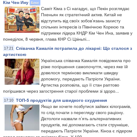
Кім Чен Ину
Блог
Саміт Кіма з Сі нагадує, що Пекін розглядає
Пхеньян як стратегічний актив. Китай не
відступить від своїх зобов’язань захисту
спільних інтересів із Північною Кореєю та
підтримки лідера КНДР Кім Чен Ина, заявив у
понеділок, 8 червня, глава КНР Сі Цзіньпі...
Співачка Камалія потрапила до лікарні: Що сталося з
17:21
артисткою
Українська співачка Камалія повідомила про
різке погіршення самопочуття, через яке їй
довелося терміново викликати швидку
допомогу, передають Патріоти України.
Артистка розповіла, що її стан раптово
погіршився через загострення старої проблеми зі здоро...
ТОП-5 продуктів для швидкого схуднення
17:10
Якщо ви хочете позбутися зайвих кілограмів,
то слід почати з перегляду свого раціону.
Дієтологи назвали п’ять альтернативних
продуктів, які допомагають стати стрункіше,
передають Патріоти України. Кіноа є лідером
серед зернових за вмістом білка. У 100 ...