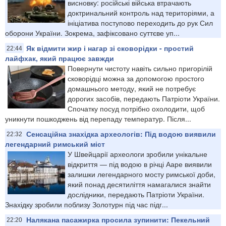
висновку: російські війська втрачають
доктринальний контроль над територіями, а
ініціатива поступово переходить до рук Сил
оборони України. Зокрема, зафіксовано суттєве уп...
Як відмити жир і нагар зі сковорідки - простий
22:44
лайфхак, який працює завжди
Повернути чистоту навіть сильно пригорілій
сковорідці можна за допомогою простого
домашнього методу, який не потребує
дорогих засобів, передають Патріоти України.
Спочатку посуд потрібно охолодити, щоб
уникнути пошкоджень від перепаду температур. Після...
Сенсаційна знахідка археологів: Під водою виявили
22:32
легендарний римський міст
У Швейцарії археологи зробили унікальне
відкриття — під водою в річці Ааре виявили
залишки легендарного мосту римської доби,
який понад десятиліття намагалися знайти
дослідники, передають Патріоти України.
Знахідку зробили поблизу Золотурн під час підг...
Налякана пасажирка просила зупинити: Пекельний
22:20