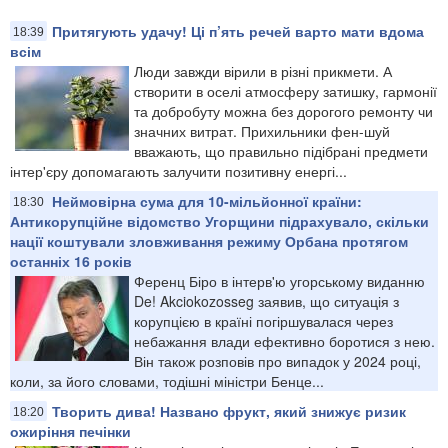
Притягують удачу! Ці п’ять речей варто мати вдома
18:39
всім
Люди завжди вірили в різні прикмети. А
створити в оселі атмосферу затишку, гармонії
та добробуту можна без дорогого ремонту чи
значних витрат. Прихильники фен-шуй
вважають, що правильно підібрані предмети
інтер'єру допомагають залучити позитивну енергі...
Неймовірна сума для 10-мільйонної країни:
18:30
Антикорупційне відомство Угорщини підрахувало, скільки
нації коштували зловживання режиму Орбана протягом
останніх 16 років
Ференц Біро в інтерв'ю угорському виданню
De! Akciokozosseg заявив, що ситуація з
корупцією в країні погіршувалася через
небажання влади ефективно боротися з нею.
Він також розповів про випадок у 2024 році,
коли, за його словами, тодішні міністри Бенце...
Творить дива! Названо фрукт, який знижує ризик
18:20
ожиріння печінки