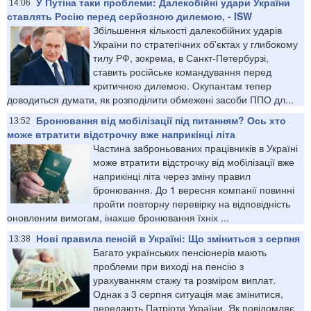
У Путіна таки проблеми: Далекобійні удари України
14:06
ставлять Росію перед серйозною дилемою, - ISW
Збільшення кількості далекобійних ударів
України по стратегічних об'єктах у глибокому
тилу РФ, зокрема, в Санкт-Петербурзі,
ставить російське командування перед
критичною дилемою. Окупантам тепер
доводиться думати, як розподілити обмежені засоби ППО дл...
Бронювання від мобілізації під питанням? Ось хто
13:52
може втратити відстрочку вже наприкінці літа
Частина заброньованих працівників в Україні
може втратити відстрочку від мобілізації вже
наприкінці літа через зміну правил
бронювання. До 1 вересня компанії повинні
пройти повторну перевірку на відповідність
оновленим вимогам, інакше бронювання їхніх ...
Нові правила пенсій в Україні: Що зміниться з серпня
13:38
Багато українських пенсіонерів мають
проблеми при виході на пенсію з
урахуванням стажу та розміром виплат.
Однак з 3 серпня ситуація має змінитися,
передають Патріоти України. Як повідомляє