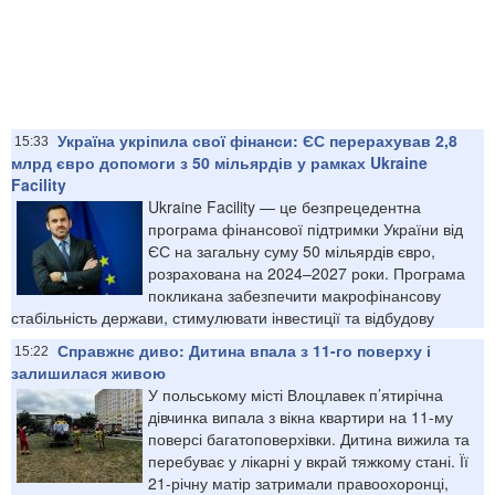
Україна укріпила свої фінанси: ЄС перерахував 2,8
15:33
млрд євро допомоги з 50 мільярдів у рамках Ukraine
Facility
Ukraine Facility — це безпрецедентна
програма фінансової підтримки України від
ЄС на загальну суму 50 мільярдів євро,
розрахована на 2024–2027 роки. Програма
покликана забезпечити макрофінансову
стабільність держави, стимулювати інвестиції та відбудову
Справжнє диво: Дитина впала з 11-го поверху і
15:22
залишилася живою
У польському місті Влоцлавек п’ятирічна
дівчинка випала з вікна квартири на 11-му
поверсі багатоповерхівки. Дитина вижила та
перебуває у лікарні у вкрай тяжкому стані. Її
21-річну матір затримали правоохоронці,