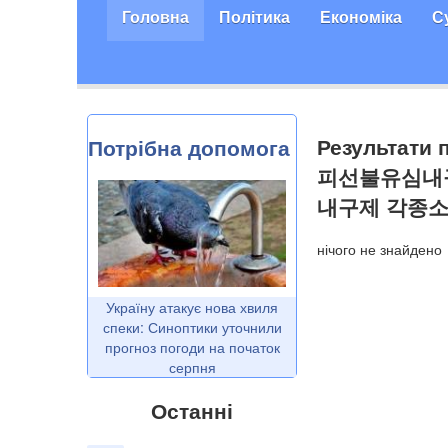
Головна
Політика
Економіка
С
Результат
Потрібна допомога
피선불유심내
내구제 각종
нічого не знайдено
Україну атакує нова хвиля
спеки: Синоптики уточнили
прогноз погоди на початок
серпня
Останні