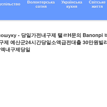
Волонтерська
Українська
Світське
успільство
сотня
кухня
життя
и пошуку - 당일가전내구제 탤ㄹH문의 Banonpi
구제 예산군24시간당일소액급전대출 30만원빌
소액내구제당일