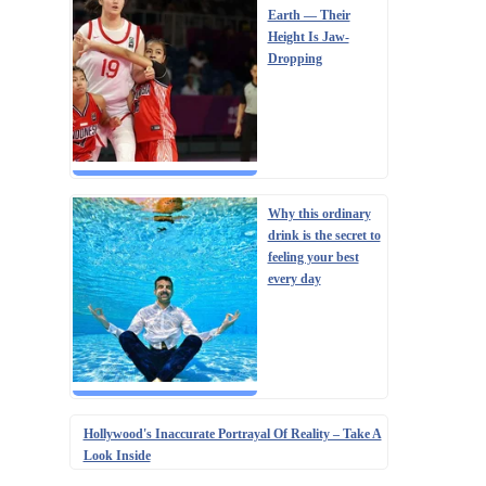
Earth — Their
Height Is Jaw-
Dropping
Why this ordinary
drink is the secret to
feeling your best
every day
Hollywood's Inaccurate Portrayal Of Reality – Take A
Look Inside