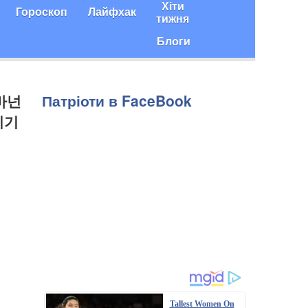
Хіти
Гороскоп
Лайфхак
тижня
Блоги
 바넌
Патріоти в FaceBook
리기
Tallest Women On