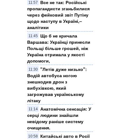
Все не так: Російські
11:57
пропагандисти зганьбилися
через фейковий звіт Путіну
щодо наступу в Україні,–
аналітики
Що б не кричала
11:45
Варшава: Українці принесли
Польщі більше грошей, ніж
Україна отримала у якості
допомоги,
"Летів дуже низько":
11:30
Водій автобуса ногою
знешкодив дрон з
вибухівкою, який
загрожував українському
літаку
Анатомічна сенсація: У
11:14
серці людини знайшли
невідому раніше систему
очищення.
Китайські авто в Росії
10:58