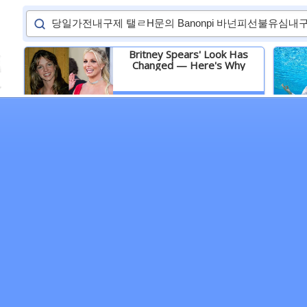
Britney Spears' Look Has
Changed — Here's Why
Детальніше