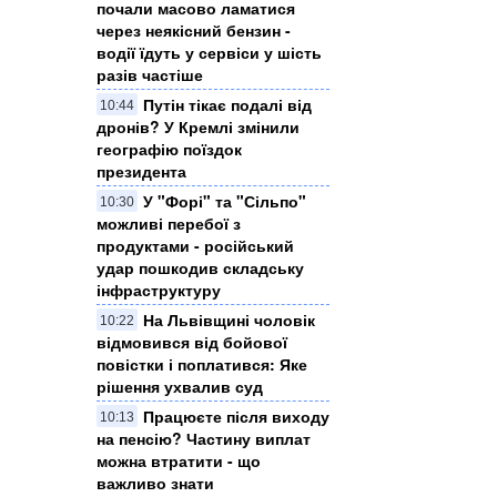
почали масово ламатися
через неякісний бензин -
водії їдуть у сервіси у шість
разів частіше
Путін тікає подалі від
10:44
дронів? У Кремлі змінили
географію поїздок
президента
У "Форі" та "Сільпо"
10:30
можливі перебої з
продуктами - російський
удар пошкодив складську
інфраструктуру
На Львівщині чоловік
10:22
відмовився від бойової
повістки і поплатився: Яке
рішення ухвалив суд
Працюєте після виходу
10:13
на пенсію? Частину виплат
можна втратити - що
важливо знати