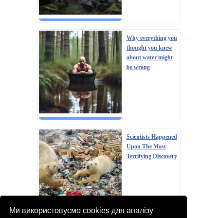
Why everything you
thought you knew
about water might
be wrong
Scientists Happened
Upon The Most
Terrifying Discovery
Ми використовуємо cookies для аналізу