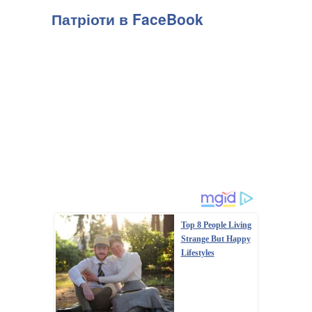
Патріоти в FaceBook
Top 8 People Living
Strange But Happy
Lifestyles