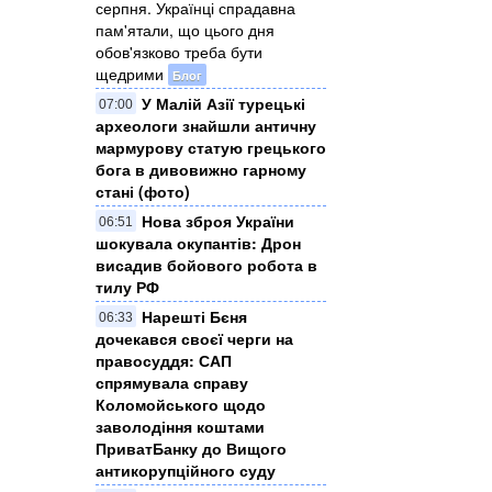
серпня. Українці спрадавна
пам'ятали, що цього дня
обов'язково треба бути
щедрими
Блог
У Малій Азії турецькі
07:00
археологи знайшли античну
мармурову статую грецького
бога в дивовижно гарному
стані (фото)
Нова зброя України
06:51
шокувала окупантів: Дрон
висадив бойового робота в
тилу РФ
Нарешті Бєня
06:33
дочекався своєї черги на
правосуддя: САП
спрямувала справу
Коломойського щодо
заволодіння коштами
ПриватБанку до Вищого
антикорупційного суду