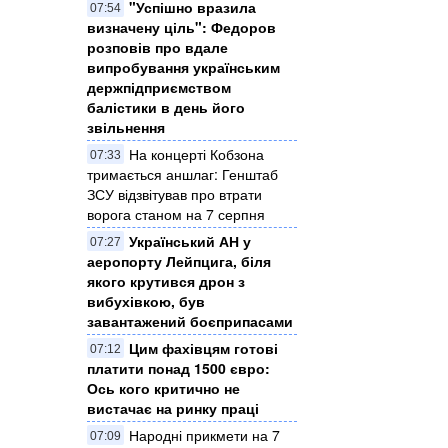
"Успішно вразила
07:54
визначену ціль": Федоров
розповів про вдале
випробування українським
держпідприємством
балістики в день його
звільнення
На концерті Кобзона
07:33
тримається аншлаг: Генштаб
ЗСУ відзвітував про втрати
ворога станом на 7 серпня
Український АН у
07:27
аеропорту Лейпцига, біля
якого крутився дрон з
вибухівкою, був
завантажений боєприпасами
Цим фахівцям готові
07:12
платити понад 1500 євро:
Ось кого критично не
вистачає на ринку праці
Народні прикмети на 7
07:09