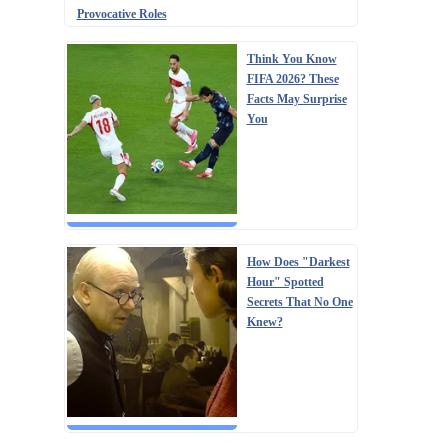
Provocative Roles
Think You Know
FIFA 2026? These
Facts May Surprise
You
How Does "Darkest
Hour" Spotted
Secrets That No One
Knew?