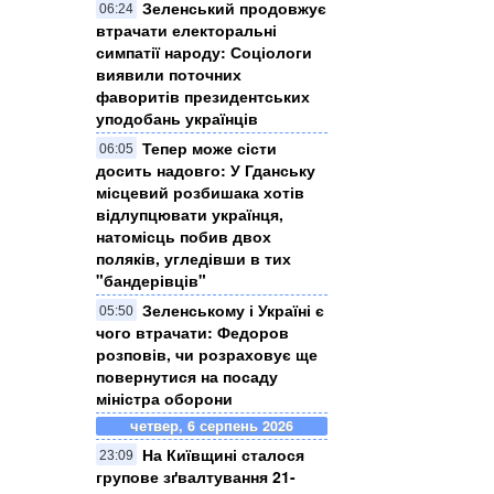
Зеленський продовжує
06:24
втрачати електоральні
симпатії народу: Соціологи
виявили поточних
фаворитів президентських
уподобань українців
Тепер може сісти
06:05
досить надовго: У Гданську
місцевий розбишака хотів
відлупцювати українця,
натомісць побив двох
поляків, угледівши в тих
"бандерівців"
Зеленському і Україні є
05:50
чого втрачати: Федоров
розповів, чи розраховує ще
повернутися на посаду
міністра оборони
четвер, 6 серпень 2026
На Київщині сталося
23:09
групове зґвалтування 21-