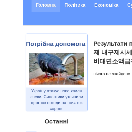
Головна
Політика
Економіка
С
Результат
Потрібна допомога
제 내구제시
비대면소액급
нічого не знайдено
Україну атакує нова хвиля
спеки: Синоптики уточнили
прогноз погоди на початок
серпня
Останні