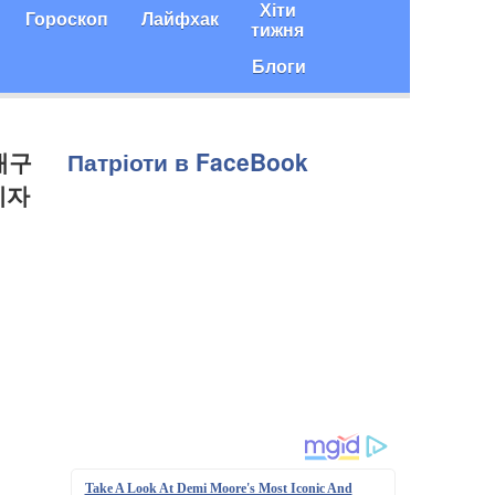
Хіти
Гороскоп
Лайфхак
тижня
Блоги
심내구
Патріоти в FaceBook
체자
Take A Look At Demi Moore's Most Iconic And