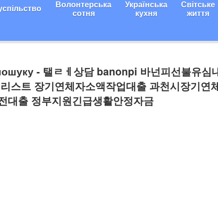
Волонтерська
Українська
Світське
успільство
сотня
кухня
життя
и пошуку - 탤ㄹㅔ상담 banonpi 바넌피선불유
세리스트 장기연체자소액작업대출 과천시장기연
전대출 정부지원긴급생활안정자금