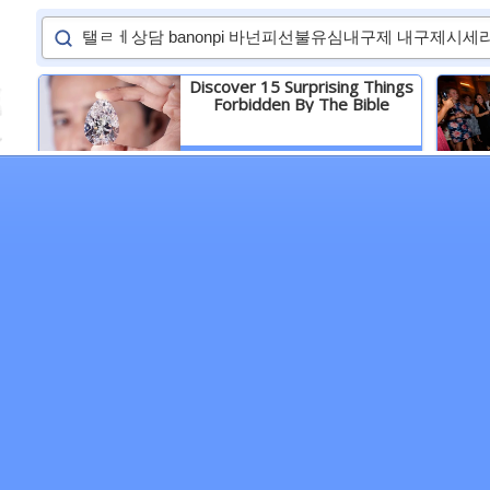
Discover 15 Surprising Things
Forbidden By The Bible
Детальніше