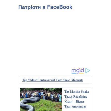
Патріоти в FaceBook
Top 9 Most Controversial 'Late Show' Moments
The Massive Snake
That's Redefining
'Giant'—Bigger
Than Anacondas