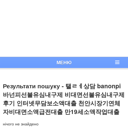
МЕНЮ
Результати пошуку - 탤ㄹㅔ상담 banonpi
바넌피선불유심내구제 비대면선불유심내구제
후기 인터넷무담보소액대출 천안시장기연체
자비대면소액급전대출 만19세소액작업대출
нічого не знайдено