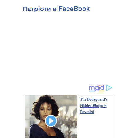
Патріоти в FaceBook
The Bodyguard's
Hidden Bloopers
Revealed