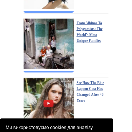
From Albinos To
Polygamists: The
World's Most
Unique Families
See How The Blue
Lagoon Cast Has
Changed After 46
Years
Ми використовуємо cookies для аналізу