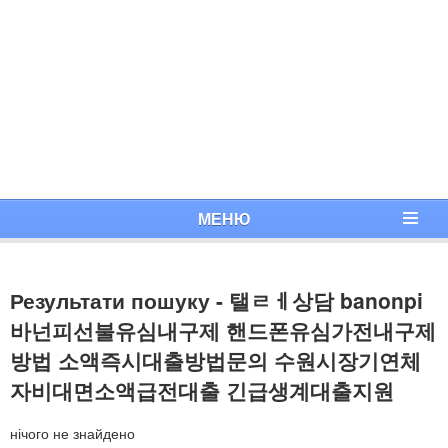
МЕНЮ
Результати пошуку - 탤ㄹㅔ상담 banonpi
바넌피선불유심내구제 핸드폰유심가전내구제
방법 소액즉시대출방법문의 수원시장기연체
자비대면소액급전대출 긴급생계대출지원
нічого не знайдено