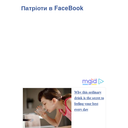
Патріоти в FaceBook
Why this ordinary
drink is the secret to
feeling your best
every day