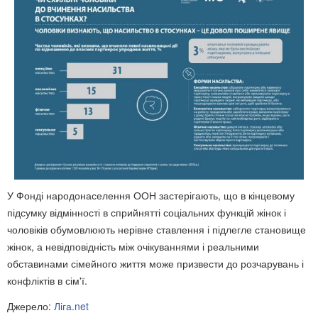
У Фонді народонаселення ООН застерігають, що в кінцевому
підсумку відмінності в сприйнятті соціальних функцій жінок і
чоловіків обумовлюють нерівне ставлення і підлегле становище
жінок, а невідповідність між очікуваннями і реальними
обставинами сімейного життя може призвести до розчарувань і
конфліктів в сім'ї
.
Джерело:
Ліга.net