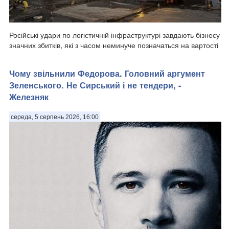
Російські удари по логістичній інфраструктурі завдають бізнесу
значних збитків, які з часом неминуче позначаться на вартості
товарів для кінцевих споживачів. Водночас наразі різкого
стрибка цін вдається уникнути завдяки високій конкуренції між
Чому звільнили Федорова. Головний аргумент
продавця...
Зеленського. Не Сирський і не тендери, -
Железняк
середа, 5 серпень 2026, 16:00