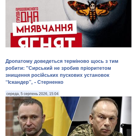
Дропатому доведеться терміново щось з тим
робити: "Сирський не зробив пріоритетом
Звільнення Михайла Федорова могло бути не кадровим
знищення російських пускових установок
рішенням, а спробою прибрати політичного конкурента. .
“Іскандер”, - Стерненко
Чому його призначили в Міноборони, як рейтинги, тендери,
конфлікт із Сирським і атаки Банкової склалися в одну
комбінацію. . Чому план «спалити» Ф...
середа, 5 серпень 2026, 15:04