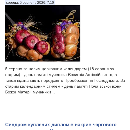
середа, 5 серпень 2026, 7:10
Противник (російські війська) продовжує наступальні дії в смузі
своєї 3-ї загальновійськової армії (ЗВА) угрупування військ
(УВ) «Юг», у загальних напрямках Сіверськ — Слов'янськ та
Бахмут — Слов'янськ, намагаючись дістатися основними
силами своїх пер...
5 серпня за новим церковним календарем (18 серпня за
старим) - день пам'яті мученика Євсигнія Антіохійського, а
також відзначають передсвято Преображення Господнього. За
старим календарним стилем - день пам'яті Почаївської ікони
Божої Матері, мучеників...
Синдром куплених дипломів накрив чергового