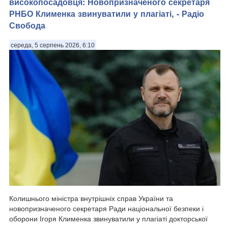
високопосадовця: Новопризначеного секретаря
РНБО Клименка звинуватили у плагіаті, - Радіо
Свобода
середа, 5 серпень 2026, 6:10
Колишнього міністра внутрішніх справ України та
новопризначеного секретаря Ради національної безпеки і
оборони Ігоря Клименка звинуватили у плагіаті докторської