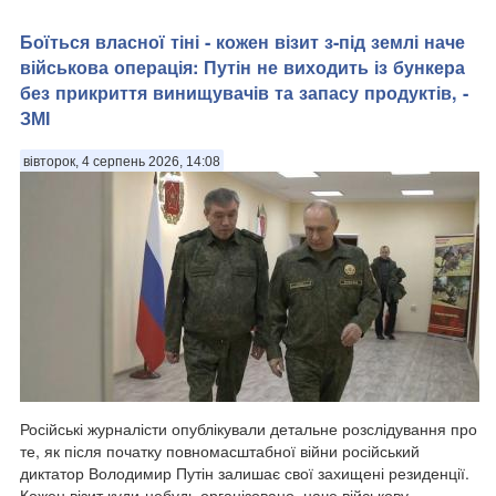
дисертації. Автори спеціального дослідження стверджують,
що у його науковій роботі виявили ...
Боїться власної тіні - кожен візит з-під землі наче
військова операція: Путін не виходить із бункера
без прикриття винищувачів та запасу продуктів, -
ЗМІ
вівторок, 4 серпень 2026, 14:08
Російські журналісти опублікували детальне розслідування про
те, як після початку повномасштабної війни російський
диктатор Володимир Путін залишає свої захищені резиденції.
Кожен візит куди-небудь організовано, наче військову