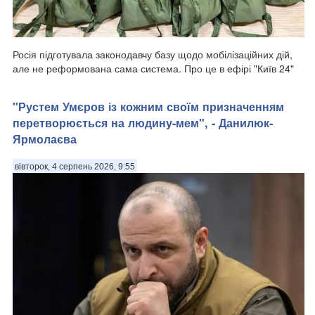
Росія підготувала законодавчу базу щодо мобілізаційних дій,
але не реформована сама система. Про це в ефірі "Київ 24"
сказав Павло Лакійчук, директор безпекових програм Центру
глобалістики "Стратегія XXI", передають Патріоти України.
"Рустем Умєров із кожним своїм призначенням
Відповідаючи на за...
перетворюється на людину-мем", - Данилюк-
Ярмолаєва
вівторок, 4 серпень 2026, 9:55