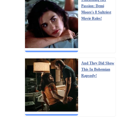
Passion: Demi
Moore's 8 Sultriest
Movie Roles!
And They Did Show
This In Bohemian
Rapsody!