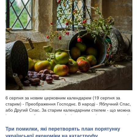
6 серпня за новим церковним календарем (19 серпня за
старим) - Преображення Господнє. В народі - Яблучний Спас,
або Другий Спас. За старим календарним стилем - що можна
і не можна робити в день пам'яті святих князів-страстотерпців
Бориса і Гліба. Преоб...
Три помилки, які перетворять план порятунку
української економіки на катастрофу