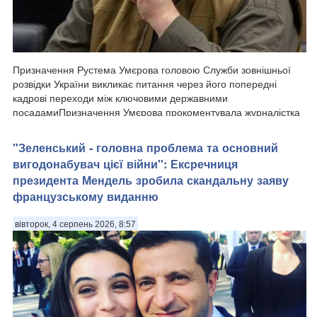
Призначення Рустема Умєрова головою Служби зовнішньої
розвідки України викликає питання через його попередні
кадрові переходи між ключовими державними
посадамиПризначення Умєрова прокоментувала журналістка
та ведуча Еспресо Марина Данилюк-Ярмолаєва у п...
"Зеленський - головна проблема та основний
вигодонабувач цієї війни": Ексречниця
президента Мендель зробила скандальну заяву
французському виданню
вівторок, 4 серпень 2026, 8:57