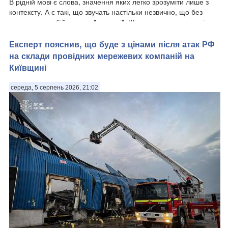
В рідній мові є слова, значення яких легко зрозуміти лише з
контексту. А є такі, що звучать настільки незвично, що без
словника не обійтися, як "каркоші". Що воно означає та звідки
походить Патріоти України розповідає з посиланням на
"Горох". . Є слов...
Експерт пояснив, що буде з цінами після атак РФ
на склади провідних мережевих компаній на
Київщині
середа, 5 серпень 2026, 21:02