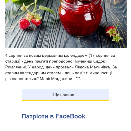
4 серпня за новим церковним календарем (17 серпня за
старим) - день пам'яті преподобної мучениці Євдокії
Римлянині. У народі день прозвали Явдоха Малинівка. За
старим календарним стилем - день пам'яті мироносиці
рівноапостольної Марії Магдалини . ***....
Патріоти в FaceBook