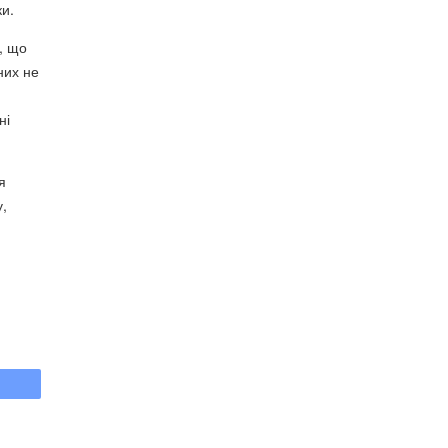
и.
, що
них не
ні
я
,