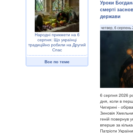
Уроки Богдана
смерті засно
держави
четвер, 6 серпень 
Народні прикмети на 6
серпня: Що українці
традиційно робили на Другий
Спас
Все по теме
6 серпня 2026 ро
дня, коли в перш
Чигирині - обірв
Зиновія Хмельни
геній повернув 
вперше за кілька
Патріоти України.