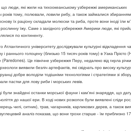
 що люди, які жили на тихоокеанському узбережжі американських
яч років тому, полювали, ловили рибу, а також займалися збиранням
 основу їх раціону складали молюски та риба, проте вони іноді їли м
і рослинну їжу. Саме з західного узбережжя Америки люди, які прий
елялися по континенту.
о Атлантичного університету досліджували культурні відкладення ча
у і раннього голоцену (близько 15 тисяч років тому) в Уака Прієто 
е (Paredones). Це північне узбережжя Перу, недалеко від гирла річк
рхеологи виявили безліч артефактів, які свідчать про високу культур
руанці добре володіли тодішніми технологіями і стратегіями зі збору 
али пастки для лову риби і морських левів.
і були знайдені останки морської фауни і кам'яні знаряддя, що дат
оліття до нашої ери. В ході нових розкопок були виявлені сліди ро
перець чилі, ситник), трав, чагарників, карликових дерев, а також ви
овуглецевий аналіз показав, що вони трохи старше - їм приблизно 17