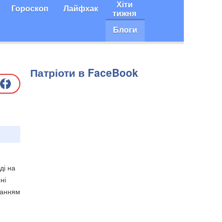
Хіти
Гороскоп
Лайфхак
тижня
Блоги
Патріоти в FaceBook
ді на
ні
ланням