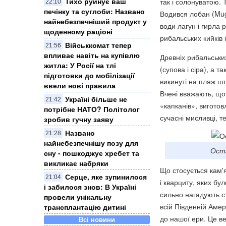
Тихо руйнує ваш
так і солонуватою. Т
22:10
печінку та суглоби: Названо
Водився лобан (Mug
найнебезпечніший продукт у
води лагун і гирла 
щоденному раціоні
рибальських кийків і
Військкомат тепер
21:56
впливає навіть на купівлю
Древніх рибальських 
житла: У Росії на тлі
(супова і сіра), а 
підготовки до мобілізації
викинуті на пляж ш
ввели нові правила
Вчені вважають, що
Україні більше не
21:42
«капканів», виготов
потрібне НАТО? Політолог
сучасні мисливці, т
зробив гучну заяву
Названо
21:28
найнебезпечнішу позу для
Оста
сну - пошкоджує хребет та
викликає набряки
Що стосується кам'я
Серце, яке зупинилося
21:04
і кварциту, яких бу
і забилося знов: В Україні
сильно нагадують с
провели унікальну
всій Південній Аме
трансплантацію дитині
до нашої ери. Це ве
Всі новини