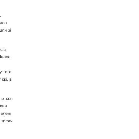
.
'ясо
шли зі
сів
(Huaca
и
у того
їжі, в
уються
слин
явлені
 тисяч