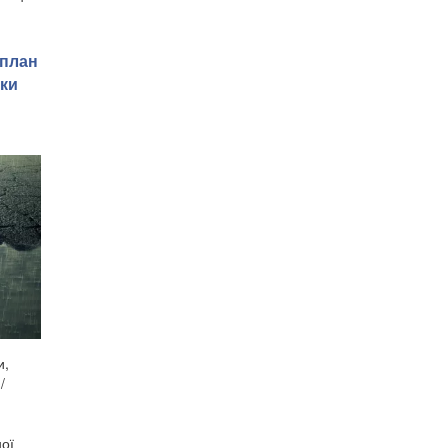
 план
іки
и,
/
ної