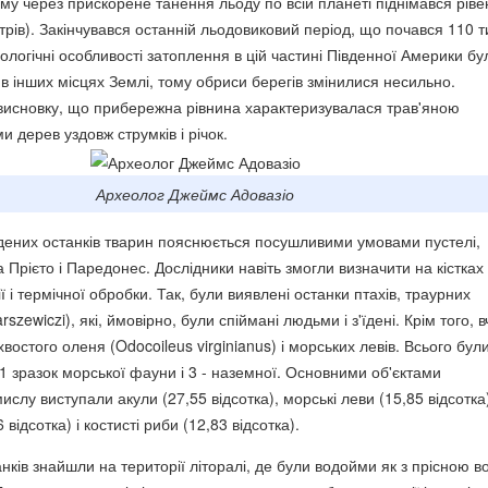
ому через прискорене танення льоду по всій планеті піднімався ріве
рів). Закінчувався останній льодовиковий період, що почався 110 т
еологічні особливості затоплення в цій частині Південної Америки бу
в інших місцях Землі, тому обриси берегів змінилися несильно.
висновку, що прибережна рівнина характеризувалася трав'яною
и дерев уздовж струмків і річок.
Археолог Джеймс Адовазіо
ених останків тварин пояснюється посушливими умовами пустелі,
Прієто і Паредонес. Дослідники навіть змогли визначити на кістках
 і термічної обробки. Так, були виявлені останки птахів, траурних
szewiczi), які, ймовірно, були спіймані людьми і з'їдені. Крім того, в
хвостого оленя (Odocoileus virginianus) і морських левів. Всього бул
281 зразок морської фауни і 3 - наземної. Основними об'єктами
слу виступали акули (27,55 відсотка), морські леви (15,85 відсотка
 відсотка) і костисті риби (12,83 відсотка).
нків знайшли на території літоралі, де були водойми як з прісною в