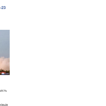
-23
шість
івців