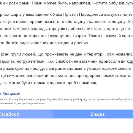
ими розмірами. Ними можна було, наприклад, чистити рибу від луск
урних шарів у відкладеннях Уака Прієто і Паредонеса вказують на те
и тут в певні періоди пізнього плейстоцену і раннього голоцену. У 
ронніх кам'яних знарядь, гарпунів і рибальських гачків, проте це не
 полювати на морських і сухопутних тварин. Також в північній части
ти багато видів корисних для людини рослин.
 різні групи людей, що проживають на даній території, обмінювалис
ами та інструментами. Такі симбіотичні взаємини приносили вигоду
и ризик сумних наслідків від раптових змін в умовах навколишнього
це вимагало від людини певних знань про природні екосистеми та
в, які могли бути отримані шляхом проб і помилок.
а Хвацький
а на цій сторінці не має стосунку до редакції порталу patrioty.org.ua, всі права та відповідальність
ичних осіб, котрі її оприлюднили.
FaceBook
Disqus