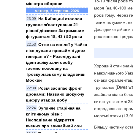
15-10 тисяч років т
міністра оборони
моря (на 40-100 мет
четвер, 6 серпень 2026
років тому. Через г
На Київщині сталося
23:09
таким потужним, як 
групове зґвалтування 21-
Дослідники дійшли 
річної дівчини: Затриманим
фігурантам 18, 43 і 52 роки
рослинністю і рядам
Отже на ювілеї у Чайко
22:53
ліквідували принаймні двох
генералів? - Розслідувачі
ідентифікували особу
Хороший стан знайд
таємно поховану на
навколишнього Уака 
Троєкуріаському кладовищі
ознаки фрагментації
Москви
трупиалов (Dives war
Росія засипає фронт
22:38
дронами: Названо шокуючу
знайшли кістки біло
цифру атак за добу
витягнуті із землі 
Зупиняє старіння на
стародавнього проми
22:24
клітинному рівні:
морські птахи (13,96
Несподіване відкриття
вчених про звичайний сон
Більшу частину оста