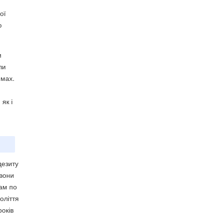
ої
ю
и
ли
ймах.
як і
дезиту
 вони
ам по
оліття
років