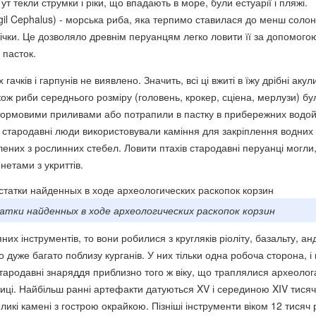
ут текли струмки і ріки, що впадають в море, були естуарії і пляжі.
il Cephalus) - морська риба, яка терпимо ставилася до менш солон
річки. Це дозволяло древнім перуанцям легко ловити її за допомого
 пасток.
гачків і гарпунів не виявлено. Значить, всі ці вжиті в їжу дрібні акул
також риби середнього розміру (головень, крокер, сціена, мерлузи) бу
тормовими приливами або потрапили в пастку в прибережних водо
 стародавні люди використовували каміння для закріплення водних
лених з рослинних стебел. Ловити птахів стародавні перуанці могли, 
енетами з укриттів.
тки найденных в ходе археологических раскопок корзин
них інструментів, то вони робилися з кругляків ріоліту, базальту, ан
ло дуже багато поблизу курганів. У них тільки одна робоча сторона, і
тародавні знаряддя приблизно того ж віку, що траплялися археолог
риці. Найбільш ранні артефакти датуються XV і серединою XIV тисяч
ликі камені з гострою окрайкою. Пізніші інструменти віком 12 тисяч 