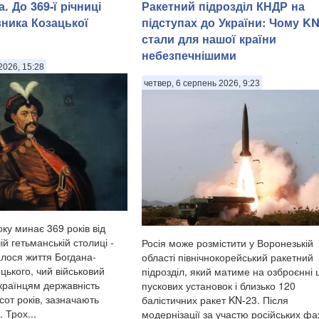
. До 369-ї річниці
Ракетний підрозділ КНДР на
вника Козацької
підступах до України: Чому KN
стали для нашої країни
небезпечнішими
2026, 15:28
четвер, 6 серпень 2026, 9:23
ку минає 369 років від
ій гетьманській столиці -
Росія може розмістити у Воронезькій
алося життя Богдана-
області північнокорейський ракетний
цького, чий військовий
підрозділ, який матиме на озброєнні 
українцям державність
пускових установок і близько 120
сот років, зазначають
балістичних ракет KN-23. Після
 Трох...
модернізації за участю російських фах