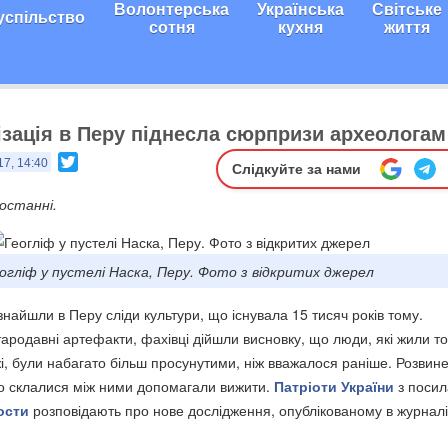
Волонтерська
Українська
Світське
успільство
сотня
кухня
життя
ізація в Перу піднесла сюрпризи археологам
Twitter
17, 14:40
Слідкуйте за нами
 останні.
огліф у пустелі Наска, Перу. Фото з відкритих джерел
знайшли в Перу сліди культури, що існувала 15 тисяч років тому.
ародавні артефакти, фахівці дійшли висновку, що люди, які жили то
і, були набагато більш просунутими, ніж вважалося раніше. Розвине
 що склалися між ними допомагали вижити.
Патріоти України
з поси
ости
розповідають про нове дослідження, опублікованому в журналі