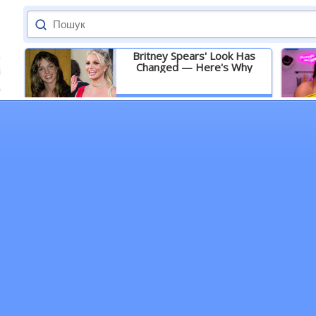
Britney Spears' Look Has
Changed — Here's Why
Детальніше