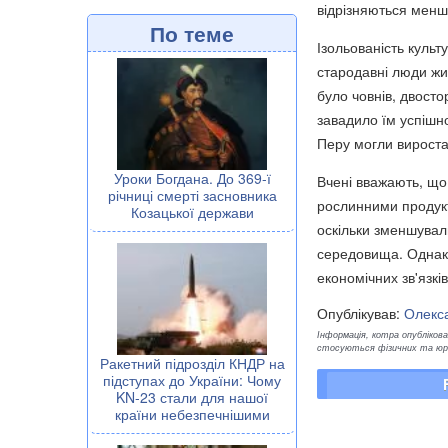
відрізняються менш
По теме
Ізольованість культ
стародавні люди жил
було човнів, двосто
завадило їм успішно
Перу могли вироста
Уроки Богдана. До 369-ї
Вчені вважають, що
річниці смерті засновника
рослинними продукт
Козацької держави
оскільки зменшувал
середовища. Однак 
економічних зв'язкі
Опублікував:
Олекс
Інформація, котра опублікован
стосуються фізичних та юрид
Ракетний підрозділ КНДР на
підступах до України: Чому
KN-23 стали для нашої
країни небезпечнішими