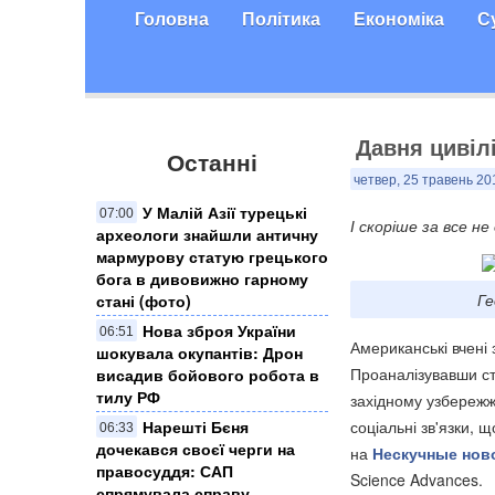
Головна
Політика
Економіка
С
Давня цивіл
Останні
четвер, 25 травень 20
У Малій Азії турецькі
07:00
І скоріше за все не
археологи знайшли античну
мармурову статую грецького
бога в дивовижно гарному
Ге
стані (фото)
Нова зброя України
06:51
Американські вчені 
шокувала окупантів: Дрон
Проаналізувавши ст
висадив бойового робота в
тилу РФ
західному узбережж
Нарешті Бєня
соціальні зв'язки,
06:33
дочекався своєї черги на
на
Нескучные нов
правосуддя: САП
Science Advances.
спрямувала справу