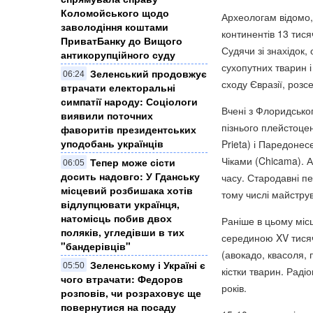
Коломойського щодо
Археологам відомо,
заволодіння коштами
континентів 13 тис
ПриватБанку до Вищого
Судячи зі знахідок,
антикорупційного суду
сухопутних тварин 
Зеленський продовжує
06:24
сходу Євразії, розс
втрачати електоральні
симпатії народу: Соціологи
Вчені з Флоридськог
виявили поточних
пізнього плейстоцен
фаворитів президентських
уподобань українців
Prieta) і Паредонес
Чіками (Chicama). А
Тепер може сісти
06:05
досить надовго: У Гданську
часу. Стародавні пе
місцевий розбишака хотів
тому числі майструв
відлупцювати українця,
натомісць побив двох
Раніше в цьому місц
поляків, угледівши в тих
серединою XV тисяч
"бандерівців"
(авокадо, квасоля, 
Зеленському і Україні є
05:50
кістки тварин. Раді
чого втрачати: Федоров
років.
розповів, чи розраховує ще
повернутися на посаду