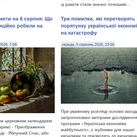
ці ракети стали значно точнішим...
мети на 6 серпня: Що
Три помилки, які перетворять
диційно робили на
порятунку української економ
на катастрофу
2026, 7:09
середа, 5 серпень 2026, 23:00
При уважному розгляді основні заход
запропоновані авторами дослідження
им церковним календарем
програми «Українська економіка
тарим) - Преображення
майбутнього», є згубними для нашої
ді - Яблучний Спас, або
економіки та призводять до економіч