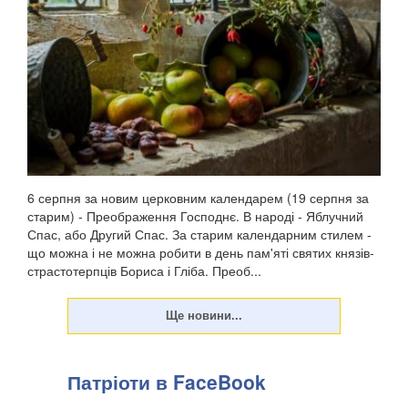
6 серпня за новим церковним календарем (19 серпня за
старим) - Преображення Господнє. В народі - Яблучний
Спас, або Другий Спас. За старим календарним стилем -
що можна і не можна робити в день пам'яті святих князів-
страстотерпців Бориса і Гліба. Преоб...
Патріоти в FaceBook