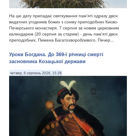
На цю дату припадає святкування пам'яті одразу двох
видатних угодників божих з сонму приподобних Києво-
Печерського монастиря. 7 серпня за новим церковним
календарем (20 серпня за старим) - день пам'яті двох
преподобних, Пимена Багатохворобливого, Печер...
Уроки Богдана. До 369-ї річниці смерті
засновника Козацької держави
четвер, 6 серпень 2026, 15:28