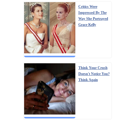
Critics Were
Impressed By The
Way She Portrayed
Grace Kelly
Think Your Crush
Doesn't Notice You?
Think Again