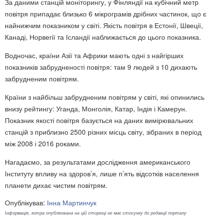
За даними станцій моніторингу, у Фінляндії на кубічний метр
повітря припадає близько 6 мікрограмів дрібних частинок, що є
найнижчим показником у світі. Якість повітря в Естонії, Швеції,
Канаді, Норвегії та Ісландії наближається до цього показника.
Водночас, країни Азії та Африки мають одні з найгірших
показників забрудненості повітря: там 9 людей з 10 дихають
забрудненим повітрям.
Країни з найбільш забрудненим повітрям у світі, які опинились
внизу рейтингу: Уганда, Монголія, Катар, Індія і Камерун.
Показник якості повітря базується на даних вимірювальних
станцій з приблизно 2500 різних місць світу, зібраних в період
між 2008 і 2016 роками.
Нагадаємо, за результатами дослідження американського
Інституту впливу на здоров’я, лише п’ять відсотків населення
планети дихає чистим повітрям.
Опублікував:
Інна Мартинчук
Інформація, котра опублікована на цій сторінці не має стосунку до редакції порталу