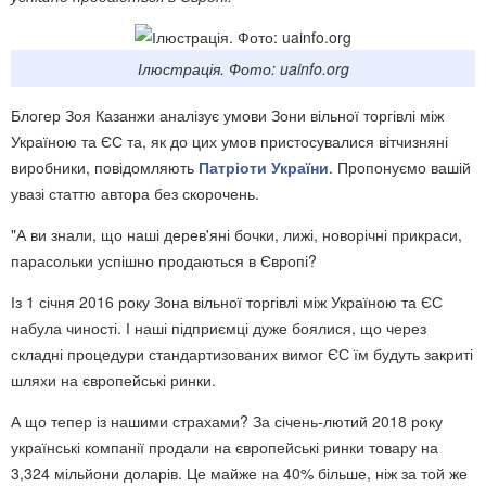
Ілюстрація. Фото: uainfo.org
Блогер Зоя Казанжи аналізує умови Зони вільної торгівлі між
Україною та ЄС та, як до цих умов пристосувалися вітчизняні
виробники, повідомляють
Патріоти України
. Пропонуємо вашій
увазі статтю автора без скорочень.
"А ви знали, що наші дерев'яні бочки, лижі, новорічні прикраси,
парасольки успішно продаються в Європі?
Із 1 січня 2016 року Зона вільної торгівлі між Україною та ЄС
набула чиності. І наші підприємці дуже боялися, що через
складні процедури стандартизованих вимог ЄС їм будуть закриті
шляхи на європейські ринки.
А що тепер із нашими страхами? За січень-лютий 2018 року
українські компанії продали на європейські ринки товару на
3,324 мільйони доларів. Це майже на 40% більше, ніж за той же