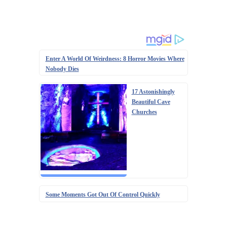
Enter A World Of Weirdness: 8 Horror Movies Where
Nobody Dies
17 Astonishingly
Beautiful Cave
Churches
Some Moments Got Out Of Control Quickly