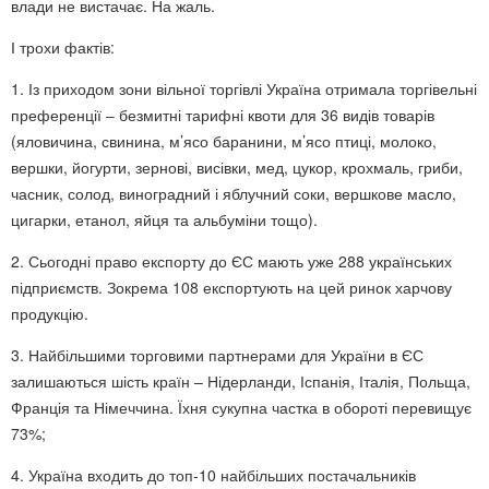
влади не вистачає. На жаль.
І трохи фактів:
1. Із приходом зони вільної торгівлі Україна отримала торгівельні
преференції ‒ безмитні тарифні квоти для 36 видів товарів
(яловичина, свинина, м’ясо баранини, м’ясо птиці, молоко,
вершки, йогурти, зернові, висівки, мед, цукор, крохмаль, гриби,
часник, солод, виноградний і яблучний соки, вершкове масло,
цигарки, етанол, яйця та альбуміни тощо).
2. Сьогодні право експорту до ЄС мають уже 288 українських
підприємств. Зокрема 108 експортують на цей ринок харчову
продукцію.
3. Найбільшими торговими партнерами для України в ЄС
залишаються шість країн – Нідерланди, Іспанія, Італія, Польща,
Франція та Німеччина. Їхня сукупна частка в обороті перевищує
73%;
4. Україна входить до топ-10 найбільших постачальників