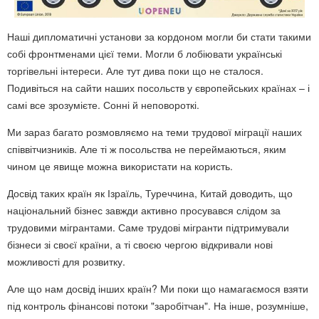
Наші дипломатичні установи за кордоном могли би стати такими
собі фронтменами цієї теми. Могли б лобіювати українські
торгівельні інтереси. Але тут дива поки що не сталося.
Подивіться на сайти наших посольств у європейських країнах – і
самі все зрозумієте. Сонні й неповороткі.
Ми зараз багато розмовляємо на теми трудової міграції наших
співвітчизників. Але ті ж посольства не переймаються, яким
чином це явище можна використати на користь.
Досвід таких країн як Ізраїль, Туреччина, Китай доводить, що
національний бізнес завжди активно просувався слідом за
трудовими мігрантами. Саме трудові мігранти підтримували
бізнеси зі своєї країни, а ті своєю чергою відкривали нові
можливості для розвитку.
Але що нам досвід інших країн? Ми поки що намагаємося взяти
під контроль фінансові потоки "заробітчан". На інше, розумніше,