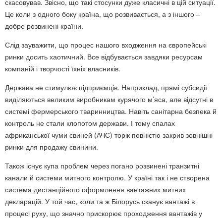
скасовував. Звісно, що такі стосунки дуже класичні в цій ситуації.
Це коли з одного боку країна, що розвивається, а з іншого –
добре розвинені країни.
Слід зауважити, що процес нашого входження на європейські
ринки досить хаотичний. Все відбувається завдяки ресурсам
компаній і творчості їхніх власників.
Держава не стимулює підприємців. Наприклад, прямі субсидії
виділяються великим виробникам курячого м’яса, але відсутні в
системі фермерського тваринництва. Навіть санітарна безпека й
контроль не стали клопотом держави. І тому спалах
африканської чуми свиней (АЧС) торік повністю закрив зовнішні
ринки для продажу свинини.
Також існує купа проблем через погано розвинені транзитні
канали й системи митного контролю. У країні так і не створена
система дистанційного оформлення вантажних митних
декларацій. У той час, коли та ж Білорусь сканує вантажі в
процесі руху, що значно прискорює проходження вантажів у