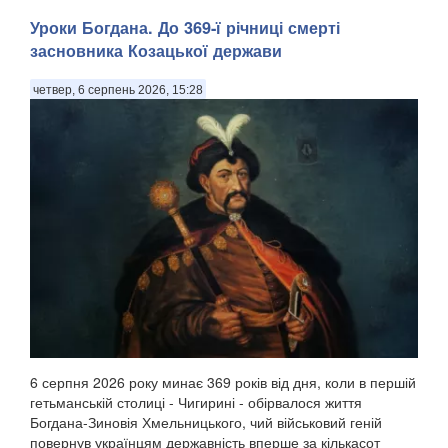
Уроки Богдана. До 369-ї річниці смерті
засновника Козацької держави
четвер, 6 серпень 2026, 15:28
6 серпня 2026 року минає 369 років від дня, коли в першій
гетьманській столиці - Чигирині - обірвалося життя
Богдана-Зиновія Хмельницького, чий військовий геній
повернув українцям державність вперше за кількасот