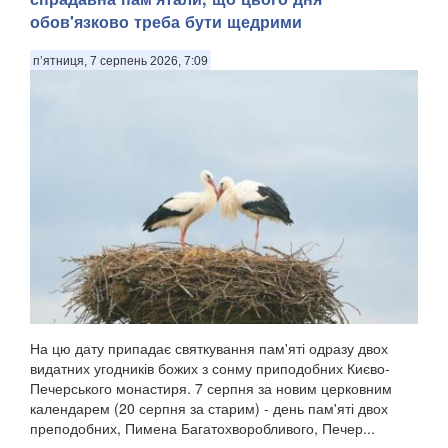
обов'язково треба бути щедрими
п’ятниця, 7 серпень 2026, 7:09
На цю дату припадає святкування пам'яті одразу двох
видатних угодників божих з сонму приподобних Києво-
Печерського монастиря. 7 серпня за новим церковним
календарем (20 серпня за старим) - день пам'яті двох
преподобних, Пимена Багатохворобливого, Печер...