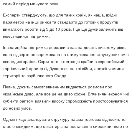
самий період минулого року.
Експерти стверджують, що для таких країн, як наша, вхідні
параметри на інші ринки та стандарти до готових продуктів
вимагають роботи від 5 до 10 років. І це ще дуже залежить від
інвестиційної підтримки.
Інвестиційна підтримка держави в нас на досить низькому рівні,
вона відверто не спрямована на стимулювання структурних змін
всередині країни. Окрім того, інтеграція країни в європейський
торгівельний простір відбувається на тлі війни, анексії частини
території та зруйнованого Сходу.
Певне, досить самовпевненним видаються розмови про
українське диво, але все це на диво схоже. Вітчизняні економічні
суб’єкти раптом виявили високу спроможність пристосовуватися
до нових умов.
Однак якщо аналізувати структуру наших торгових відносин, то
стає очевидним, що орієнтирів на постачання сировини ніхто не