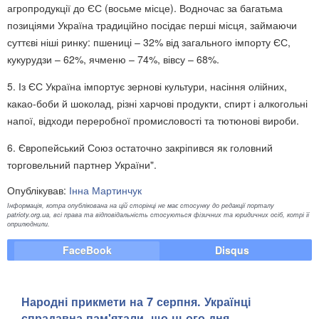
агропродукції до ЄС (восьме місце). Водночас за багатьма
позиціями Україна традиційно посідає перші місця, займаючи
суттєві ніші ринку: пшениці – 32% від загального імпорту ЄС,
кукурудзи – 62%, ячменю – 74%, вівсу – 68%.
5. Із ЄС Україна імпортує зернові культури, насіння олійних,
какао-боби й шоколад, різні харчові продукти, спирт і алкогольні
напої, відходи переробної промисловості та тютюнові вироби.
6. Європейський Союз остаточно закріпився як головний
торговельний партнер України".
Опублікував:
Інна Мартинчук
Інформація, котра опублікована на цій сторінці не має стосунку до редакції порталу
patrioty.org.ua, всі права та відповідальність стосуються фізичних та юридичних осіб, котрі її
оприлюднили.
FaceBook
Disqus
Народні прикмети на 7 серпня. Українці
спрадавна пам'ятали, що цього дня