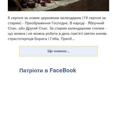
6 серпня за новим церковним календарем (19 серпня за
старим) - Преображення Господнє. В народі - Яблучний
Спас, або Другий Спас. За старим календарним стилем -
що можна і не можна робити в день пам'яті святих князів-
страстотерпців Бориса і Гліба. Преоб...
Патріоти в FaceBook