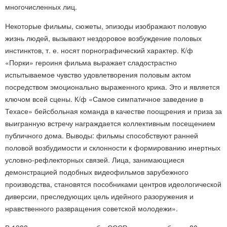
многочисленных лиц.
Некоторые фильмы, сюжеты, эпизоды изображают половую
жизнь людей, вызывают нездоровое возбуждение половых
инстинктов, т. е. носят порнографический характер. К/ф
«Порки» героиня фильма выражает сладострастно
испытываемое чувство удовлетворения половым актом
посредством эмоционально выраженного крика. Это и является
ключом всей сцены. К/ф «Самое симпатичное заведение в
Техасе» бейсбольная команда в качестве поощрения и приза за
выигранную встречу награждается коллективным посещением
публичного дома. Выводы: фильмы способствуют ранней
половой возбудимости и склонности к формированию инертных
условно-рефлекторных связей. Лица, занимающиеся
демонстрацией подобных видеофильмов зарубежного
производства, становятся пособниками центров идеологической
диверсии, преследующих цель идейного разоружения и
нравственного развращения советской молодежи».