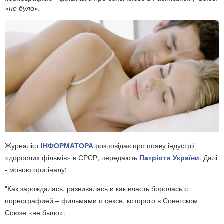
«не було».
Журналіст
ІНФОРМАТОРА
розповідає про появу індустрії
«дорослих фільмів» в СРСР, передають
Патріоти України
. Далі
- мовою оригіналу:
"Как зарождалась, развивалась и как власть боролась с
порнографией – фильмами о сексе, которого в Советском
Союзе «не было».