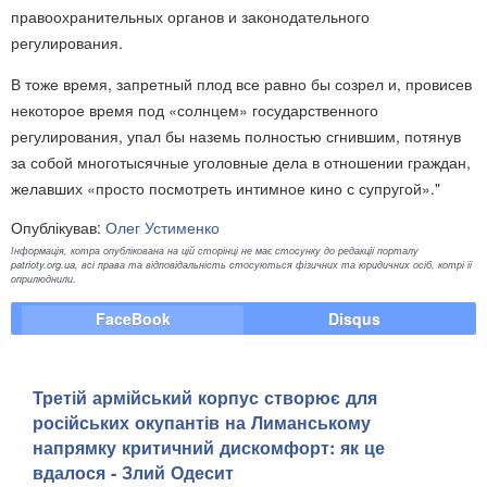
правоохранительных органов и законодательного
регулирования.
В тоже время, запретный плод все равно бы созрел и, провисев
некоторое время под «солнцем» государственного
регулирования, упал бы наземь полностью сгнившим, потянув
за собой многотысячные уголовные дела в отношении граждан,
желавших «просто посмотреть интимное кино с супругой»."
Опублікував:
Олег Устименко
Інформація, котра опублікована на цій сторінці не має стосунку до редакції порталу
patrioty.org.ua, всі права та відповідальність стосуються фізичних та юридичних осіб, котрі її
оприлюднили.
FaceBook
Disqus
Третій армійський корпус створює для
російських окупантів на Лиманському
напрямку критичний дискомфорт: як це
вдалося - Злий Одесит