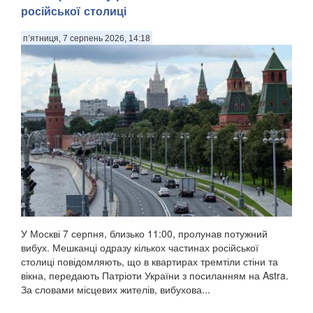
російської столиці
п’ятниця, 7 серпень 2026, 14:18
У Москві 7 серпня, близько 11:00, пролунав потужний
вибух. Мешканці одразу кількох частинах російської
столиці повідомляють, що в квартирах тремтіли стіни та
вікна, передають Патріоти України з посиланням на Astra.
За словами місцевих жителів, вибухова...