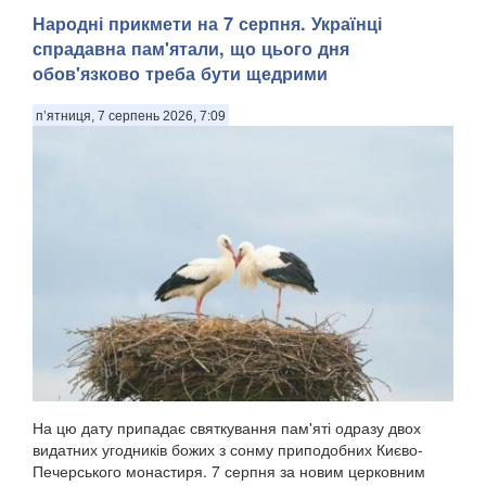
Народні прикмети на 7 серпня. Українці
спрадавна пам'ятали, що цього дня
обов'язково треба бути щедрими
п’ятниця, 7 серпень 2026, 7:09
На цю дату припадає святкування пам'яті одразу двох
видатних угодників божих з сонму приподобних Києво-
Печерського монастиря. 7 серпня за новим церковним