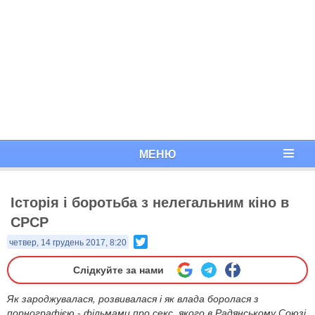
МЕНЮ
Історія і боротьба з нелегальним кіно в
СРСР
Twitter
четвер, 14 грудень 2017, 8:20
Слідкуйте за нами
Як зароджувалася, розвивалася і як влада боролася з
порнографією - фільмами про секс, якого в Радянському Союзі