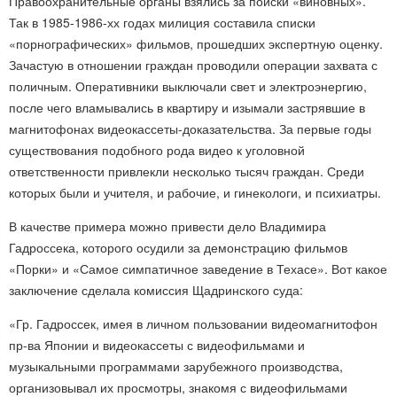
Правоохранительные органы взялись за поиски «виновных».
Так в 1985-1986-хх годах милиция составила списки
«порнографических» фильмов, прошедших экспертную оценку.
Зачастую в отношении граждан проводили операции захвата с
поличным. Оперативники выключали свет и электроэнергию,
после чего вламывались в квартиру и изымали застрявшие в
магнитофонах видеокассеты-доказательства. За первые годы
существования подобного рода видео к уголовной
ответственности привлекли несколько тысяч граждан. Среди
которых были и учителя, и рабочие, и гинекологи, и психиатры.
В качестве примера можно привести дело Владимира
Гадроссека, которого осудили за демонстрацию фильмов
«Порки» и «Самое симпатичное заведение в Техасе». Вот какое
заключение сделала комиссия Щадринского суда:
«Гр. Гадроссек, имея в личном пользовании видеомагнитофон
пр-ва Японии и видеокассеты с видеофильмами и
музыкальными программами зарубежного производства,
организовывал их просмотры, знакомя с видеофильмами