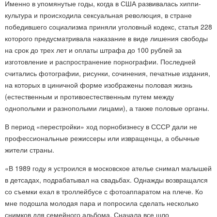
Именно в упомянутые годы, когда в США развивалась хиппи-
культура и происходила сексуальная революция, в стране
победившего социализма приняли уголовный кодекс, статья 228
которого предусматривала наказание в виде лишения свободы
на срок до трех лет и оплаты штрафа до 100 рублей за
изготовление и распространение порнографии. Последней
считались фотографии, рисунки, сочинения, печатные издания,
на которых в циничной форме изображены половая жизнь
(естественным и противоестественным путем между
однополыми и разнополыми лицами), а также половые органы.
В период «перестройки» ход порнобизнесу в СССР дали не
профессиональные режиссеры или извращенцы, а обычные
жители страны.
«В 1989 году я устроился в московское ателье снимал малышей
в детсадах, подрабатывал на свадьбах. Однажды возвращался
со съемки ехал в троллейбусе с фотоаппаратом на плече. Ко
мне подошла молодая пара и попросила сделать несколько
снимков для семейного альбома. Сначала все шло