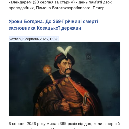
календарем (20 серпня за старим) - день пам'яті двох
преподобних, Пимена Багатохворобливого, Печер...
Уроки Богдана. До 369-ї річниці смерті
засновника Козацької держави
четвер, 6 серпень 2026, 15:28
6 серпня 2026 року минає 369 років від дня, коли в першій
гетьманській столиці - Чигирині - обірвалося життя