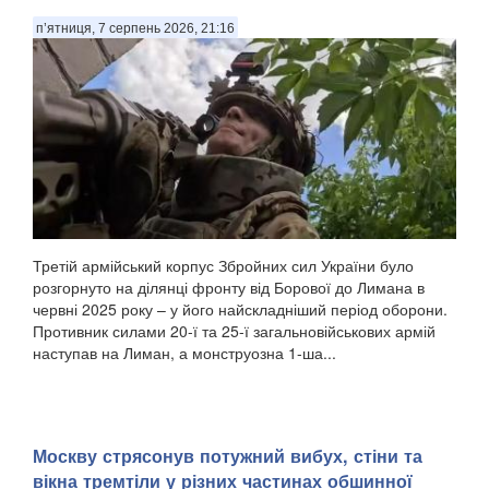
п’ятниця, 7 серпень 2026, 21:16
Третій армійський корпус Збройних сил України було
розгорнуто на ділянці фронту від Борової до Лимана в
червні 2025 року – у його найскладніший період оборони.
Противник силами 20-ї та 25-ї загальновійськових армій
наступав на Лиман, а монструозна 1-ша...
Москву стрясонув потужний вибух, стіни та
вікна тремтіли у різних частинах обшинної