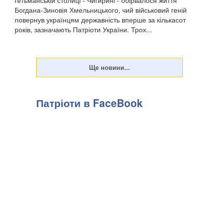
Богдана-Зиновія Хмельницького, чий військовий геній
повернув українцям державність вперше за кількасот
років, зазначають Патріоти України. Трох...
Патріоти в FaceBook