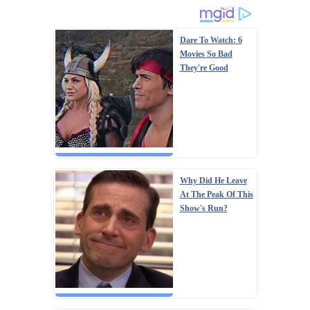
Dare To Watch: 6
Movies So Bad
They're Good
Why Did He Leave
At The Peak Of This
Show's Run?