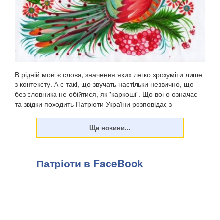
В рідній мові є слова, значення яких легко зрозуміти лише
з контексту. А є такі, що звучать настільки незвично, що
без словника не обійтися, як "каркоші". Що воно означає
та звідки походить Патріоти України розповідає з
посиланням на "Горох". . Є слов...
Патріоти в FaceBook