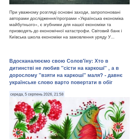
При уважному розгляді основні заходи, запропоновані
авторами дослідження/програми «Українська економіка
майбутнього», є згубними для нашої економіки та
призводять до економічної катастрофи. Світовий банк і
Київська школа економіки на замовлення уряду У...
Вдосканалюємо свою Солов'їну: Хто в
дитинстві не любив "сісти на каркоші" , а в
дорослому "взяти на каркоші" маля? - давнє
українське слово варто повертати в обіг
середа, 5 серпень 2026, 21:58