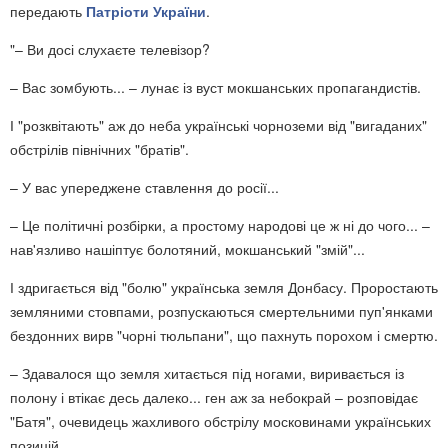
передають
Патріоти України
.
"– Ви досі слухаєте телевізор?
– Вас зомбують... – лунає із вуст мокшанських пропагандистів.
І "розквітають" аж до неба українські чорноземи від "вигаданих"
обстрілів північних "братів".
– У вас упереджене ставлення до росії...
– Це політичні розбірки, а простому народові це ж ні до чого... –
нав'язливо нашіптує болотяний, мокшанський "змій"...
І здригається від "болю" українська земля Донбасу. Проростають
земляними стовпами, розпускаються смертельними пуп'янками
бездонних вирв "чорні тюльпани", що пахнуть порохом і смертю.
– Здавалося що земля хитається під ногами, виривається із
полону і втікає десь далеко... ген аж за небокрай – розповідає
"Батя", очевидець жахливого обстрілу московинами українських
позицій.