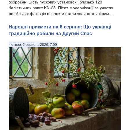
озброєнні шість пускових установок і близько 120
балістичних ракет KN-23. Після модернізації за участю
російських фахівців ці ракети стали значно точнішим...
Народні прикмети на 6 серпня: Що українці
традиційно робили на Другий Спас
четвер, 6 серпень 2026, 7:09