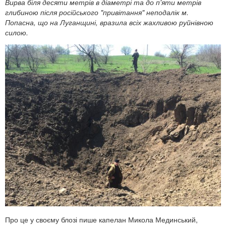
Вирва біля десяти метрів в діаметрі та до п'яти метрів
глибиною після російського "привітання" неподалік м.
Попасна, що на Луганщині, вразила всіх жахливою руйнівною
силою.
Про це у своєму блозі пише капелан Микола Мединський,