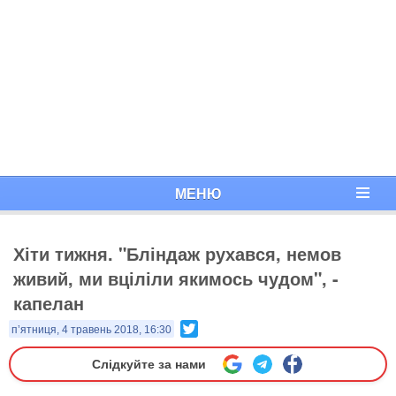
МЕНЮ
Хіти тижня. "Бліндаж рухався, немов
живий, ми вціліли якимось чудом", -
капелан
Twitter
п’ятниця, 4 травень 2018, 16:30
Слідкуйте за нами