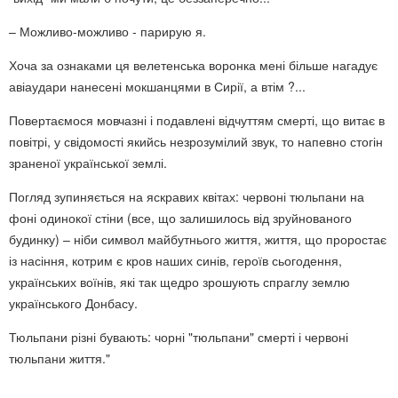
– Можливо-можливо - парирую я.
Хоча за ознаками ця велетенська воронка мені більше нагадує
авіаудари нанесені мокшанцями в Сирії, а втім ?...
Повертаємося мовчазні і подавлені відчуттям смерті, що витає в
повітрі, у свідомості якийсь незрозумілий звук, то напевно стогін
зраненої української землі.
Погляд зупиняється на яскравих квітах: червоні тюльпани на
фоні одинокої стіни (все, що залишилось від зруйнованого
будинку) – ніби символ майбутнього життя, життя, що проростає
із насіння, котрим є кров наших синів, героїв сьогодення,
українських воїнів, які так щедро зрошують спраглу землю
українського Донбасу.
Тюльпани різні бувають: чорні "тюльпани" смерті і червоні
тюльпани життя."