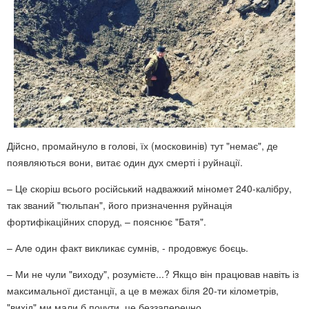
Дійсно, промайнуло в голові, їх (московинів) тут "немає", де
появляються вони, витає один дух смерті і руйнації.
– Це скоріш всього російський надважкий міномет 240-калібру,
так званий "тюльпан", його призначення руйнація
фортифікаційних споруд, – пояснює "Батя".
– Але один факт викликає сумнів, - продовжує боєць.
– Ми не чули "виходу", розумієте...? Якщо він працював навіть із
максимальної дистанції, а це в межах біля 20-ти кілометрів,
"вихід" ми мали б почути, це беззаперечно...