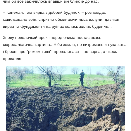
чим би все закінчилось впавши він ближче до нас.
– Капелан, там вирва з добрий будинок, – розповідає
схвильовано воїн, спритно обминаючи якісь валуни, давніші
вирви та фундаменти на руїнах колись жилих будинків...
Знову невеличкий ярок і перед очима постає якась
сюрреалістична картина...Ніби земля, не витримавши лукавства
і брехні про "режим тиші", провалилася – не вирва, а якесь
провалля.