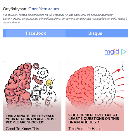
Опублікував:
Олег Устименко
Інформація, котра опублікована на цій сторінці не має стосунку до редакції порталу
patrioty.org.ua, всі права та відповідальність стосуються фізичних та юридичних осіб, котрі її
оприлюднили.
FaceBook
Disqus