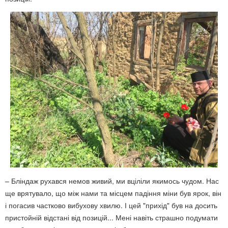
– Бліндаж рухався немов живий, ми вціліли якимось чудом. Нас
ще врятувало, що між нами та місцем падіння міни був ярок, він
і погасив частково вибухову хвилю. І цей "прихід" був на досить
пристойній відстані від позицій... Мені навіть страшно подумати