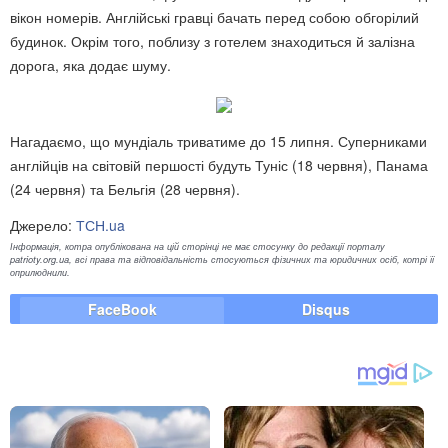
вікон номерів. Англійські гравці бачать перед собою обгорілий
будинок. Окрім того, поблизу з готелем знаходиться й залізна
дорога, яка додає шуму.
Нагадаємо, що мундіаль триватиме до 15 липня. Суперниками
англійців на світовій першості будуть Туніс (18 червня), Панама
(24 червня) та Бельгія (28 червня).
Джерело:
ТСН.ua
Інформація, котра опублікована на цій сторінці не має стосунку до редакції порталу
patrioty.org.ua, всі права та відповідальність стосуються фізичних та юридичних осіб, котрі її
оприлюднили.
FaceBook
Disqus