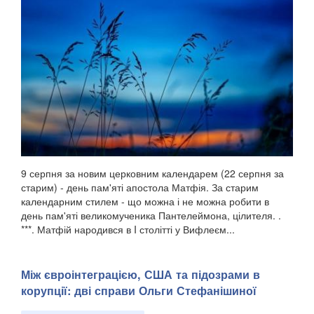
9 серпня за новим церковним календарем (22 серпня за
старим) - день пам'яті апостола Матфія. За старим
календарним стилем - що можна і не можна робити в
день пам'яті великомученика Пантелеймона, цілителя. .
***. Матфій народився в I столітті у Вифлеєм...
Між євроінтеграцією, США та підозрами в
корупції: дві справи Ольги Стефанішиної