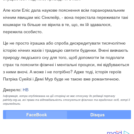
Але коли Еліс дала наукове пояснення всім паранормальним
нічним явищам міс Сінклейр, - вона перестала переживати такі
кошмари та більше не вірила в те, що, як їй здавалося,
пережила особисто.
Це не просто іграшка або спроба дискредитувати тисячолітню
історію нічних жахів і традицію святити будинки. Вчені вивчають
природу людського сну для того, щоб допомогти їм подолати
страх та пояснити фізичні і ментальні процеси, які відбуваються
з ними вночі. А може і не потрібно? Адже тоді, історія героїв
Патріка Суейзі і Демі Мур буде не такою вже романтичною.
Джерело:
НВ
Інформація, котра опублікована на цій сторінці не має стосунку до редакції порталу
patrioty.org.ua, всі права та відповідальність стосуються фізичних та юридичних осіб, котрі її
оприлюднили.
FaceBook
Disqus