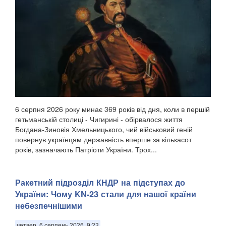
6 серпня 2026 року минає 369 років від дня, коли в першій
гетьманській столиці - Чигирині - обірвалося життя
Богдана-Зиновія Хмельницького, чий військовий геній
повернув українцям державність вперше за кількасот
років, зазначають Патріоти України. Трох...
Ракетний підрозділ КНДР на підступах до
України: Чому KN-23 стали для нашої країни
небезпечнішими
четвер, 6 серпень 2026, 9:23