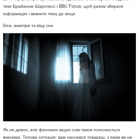
темі Брайаном Шарплесс і BBС Focus, щоб разом збирати
інформацію і вивчити тему до кінця.
Біси, вампіри та віщі сни
Як не дивно, але феномен віщих снів також пояснюється
вченими. Типова ситуація: вам наснився товариш, з яким ви не