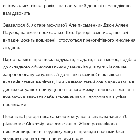
спілкувалися кілька років, і на наступний день він несподівано
вам дзвонить.
Здавалося б, як таке можливо? Але письменник Джон Аллен
Паулос, на якого посилається Еліс Грегорі, зазначає, що такі
випадки досить поширені і стосуються прекогнітівного мислення
людини.
Варто на мить про щось подумати, згадати, і ваш мозок, подібно
до складного обчислювальному механізму, в ту ж ніч опише
запропоновану ситуацію. А далі - як в казино: в більшості
випадків ставка не зіграє, і ми назвемо такий сон маренням, а в
деяких ситуаціях припущення нашого мозку втіляться в життя, і
вже можна вважати себе ясновидицями і пророками з усіма
наслідками.
Поки Еліс Грегорі писала свою книгу, вона спілкувалася з 70-
річною міс Сінклейр, яка живе одна. Жінка розповідала
письменниці, що в її будинку живуть привиди і ночами біси
знущаються над нею, приводячи в жах.