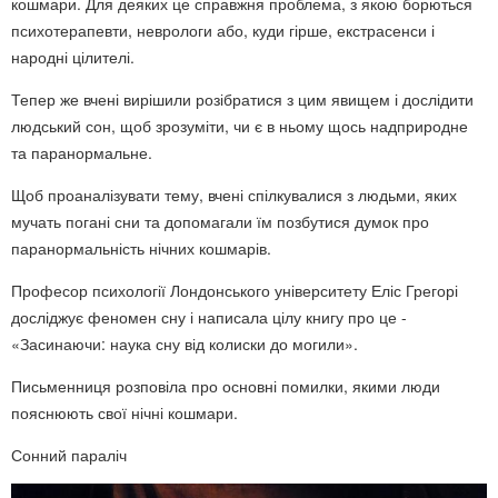
кошмари. Для деяких це справжня проблема, з якою борються
психотерапевти, неврологи або, куди гірше, екстрасенси і
народні цілителі.
Тепер же вчені вирішили розібратися з цим явищем і дослідити
людський сон, щоб зрозуміти, чи є в ньому щось надприродне
та паранормальне.
Щоб проаналізувати тему, вчені спілкувалися з людьми, яких
мучать погані сни та допомагали їм позбутися думок про
паранормальність нічних кошмарів.
Професор психології Лондонського університету Еліс Грегорі
досліджує феномен сну і написала цілу книгу про це -
«Засинаючи: наука сну від колиски до могили».
Письменниця розповіла про основні помилки, якими люди
пояснюють свої нічні кошмари.
Сонний параліч