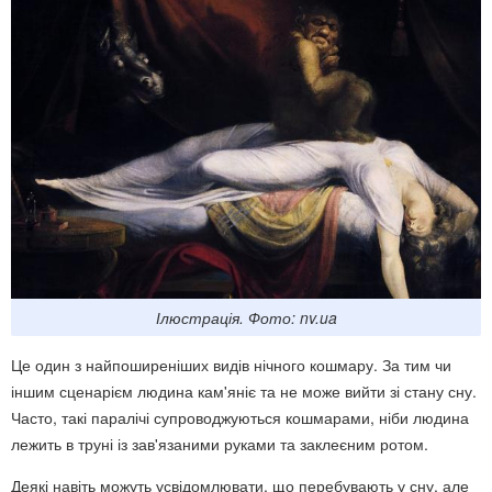
Ілюстрація. Фото: nv.ua
Це один з найпоширеніших видів нічного кошмару. За тим чи
іншим сценарієм людина кам'яніє та не може вийти зі стану сну.
Часто, такі паралічі супроводжуються кошмарами, ніби людина
лежить в труні із зав'язаними руками та заклеєним ротом.
Деякі навіть можуть усвідомлювати, що перебувають у сну, але