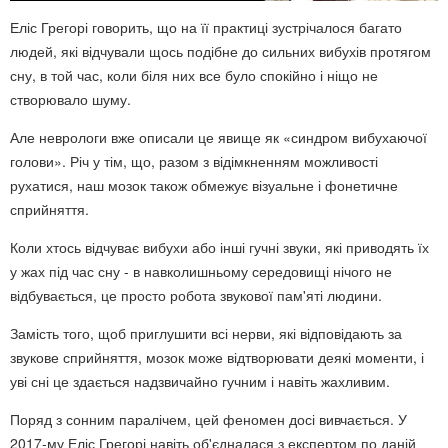
Еліс Грегорі говорить, що на її практиці зустрічалося багато
людей, які відчували щось подібне до сильних вибухів протягом
сну, в той час, коли біля них все було спокійно і ніщо не
створювало шуму.
Але неврологи вже описали це явище як «синдром вибухаючої
голови». Річ у тім, що, разом з відімкненням можливості
рухатися, наш мозок також обмежує візуальне і фонетичне
сприйняття.
Коли хтось відчуває вибухи або інші гучні звуки, які приводять їх
у жах під час сну - в навколишньому середовищі нічого не
відбувається, це просто робота звукової пам'яті людини.
Замість того, щоб приглушити всі нерви, які відповідають за
звукове сприйняття, мозок може відтворювати деякі моменти, і
уві сні це здається надзвичайно гучним і навіть жахливим.
Поряд з сонним паралічем, цей феномен досі вивчається. У
2017-му Еліс Грегорі навіть об'єдналася з експертом по даній