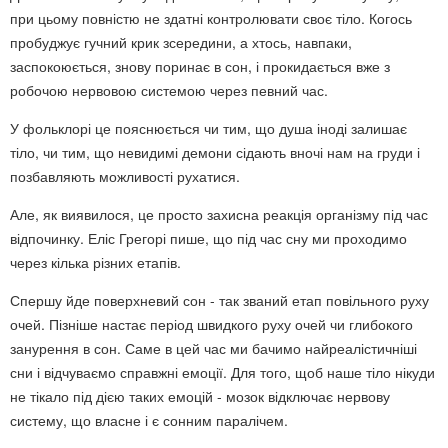
при цьому повністю не здатні контролювати своє тіло. Когось
пробуджує гучний крик зсередини, а хтось, навпаки,
заспокоюється, знову поринає в сон, і прокидається вже з
робочою нервовою системою через певний час.
У фольклорі це пояснюється чи тим, що душа іноді залишає
тіло, чи тим, що невидимі демони сідають вночі нам на груди і
позбавляють можливості рухатися.
Але, як виявилося, це просто захисна реакція організму під час
відпочинку. Еліс Грегорі пише, що під час сну ми проходимо
через кілька різних етапів.
Спершу йде поверхневий сон - так званий етап повільного руху
очей. Пізніше настає період швидкого руху очей чи глибокого
занурення в сон. Саме в цей час ми бачимо найреалістичніші
сни і відчуваємо справжні емоції. Для того, щоб наше тіло нікуди
не тікало під дією таких емоцій - мозок відключає нервову
систему, що власне і є сонним паралічем.