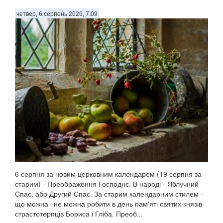
четвер, 6 серпень 2026, 7:09
6 серпня за новим церковним календарем (19 серпня за
старим) - Преображення Господнє. В народі - Яблучний
Спас, або Другий Спас. За старим календарним стилем -
що можна і не можна робити в день пам'яті святих князів-
страстотерпців Бориса і Гліба. Преоб...