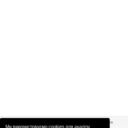
© Патріоти України 2026
Правова інформація
Реклама
Ми використовуємо cookies для аналізу