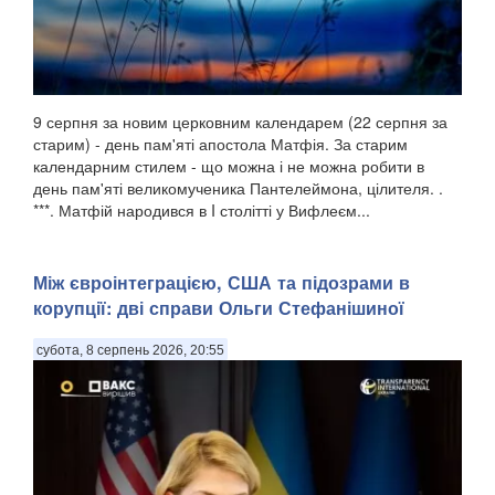
9 серпня за новим церковним календарем (22 серпня за
старим) - день пам'яті апостола Матфія. За старим
календарним стилем - що можна і не можна робити в
день пам'яті великомученика Пантелеймона, цілителя. .
***. Матфій народився в I столітті у Вифлеєм...
Між євроінтеграцією, США та підозрами в
корупції: дві справи Ольги Стефанішиної
субота, 8 серпень 2026, 20:55