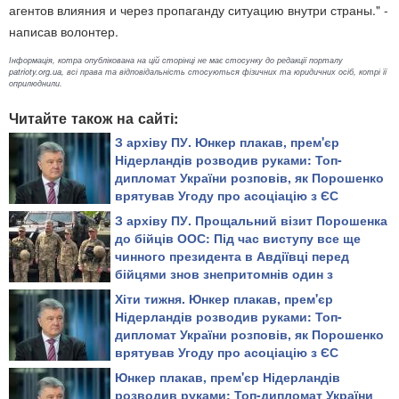
агентов влияния и через пропаганду ситуацию внутри страны." -
написав волонтер.
Інформація, котра опублікована на цій сторінці не має стосунку до редакції порталу
patrioty.org.ua, всі права та відповідальність стосуються фізичних та юридичних осіб, котрі її
оприлюднили.
Читайте також на сайті:
З архіву ПУ. Юнкер плакав, прем'єр
Нідерландів розводив руками: Топ-
дипломат України розповів, як Порошенко
врятував Угоду про асоціацію з ЄС
З архіву ПУ. Прощальний візит Порошенка
до бійців ООС: Під час виступу все ще
чинного президента в Авдіївці перед
бійцями знов знепритомнів один з
присутніх (відео)
Хіти тижня. Юнкер плакав, прем'єр
Нідерландів розводив руками: Топ-
дипломат України розповів, як Порошенко
врятував Угоду про асоціацію з ЄС
Юнкер плакав, прем'єр Нідерландів
розводив руками: Топ-дипломат України