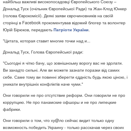
найбільш важливі високопосадовці Європейського Союзу –
Дональд Туск (очільник Європейської Ради) та Жан-Клод Юнкер
(голова Єврокомісії). Деякі заяви єврочиновників на своїй
сторінці в Facebook прокоментував відомий блогер та волонтер
Юрій Бірюков, передають
Патріоти України
.
"Цитата, которая ставит многие точки над и...
Дональд Туск, Голова Європейської ради:
"Сьогодні я чітко бачу, що зовнішноьму ворогу вас не здолати.
Ви занадто сильні. Але ви можете зазнати поразки від самих
себе. Саме тому ви повинні зберегти єддність будь якою ціною, і
уникати внутрішніх конфліктів наче чуми."
Они говорили не про отсутствие реформ. Они говорили не про
коррупцию. Не про панамские офшоры и не про липецкие
фабрики.
Они говорили о том, что ху@ло сейчас видит только одну
возможность победить Украину - только расскачав через своих