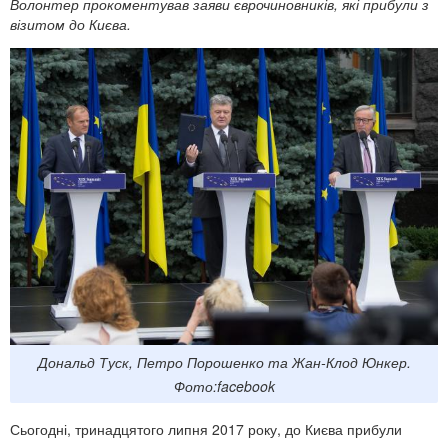
Волонтер прокоментував заяви єврочиновників, які прибули з
візитом до Києва.
Дональд Туск, Петро Порошенко та Жан-Клод Юнкер.
Фото:facebook
Сьогодні, тринадцятого липня 2017 року, до Києва прибули