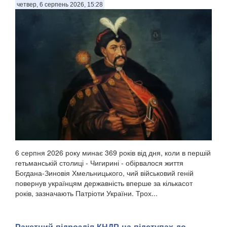
четвер, 6 серпень 2026, 15:28
6 серпня 2026 року минає 369 років від дня, коли в першій
гетьманській столиці - Чигирині - обірвалося життя
Богдана-Зиновія Хмельницького, чий військовий геній
повернув українцям державність вперше за кількасот
років, зазначають Патріоти України. Трох...
Ракетний підрозділ КНДР на підступах до