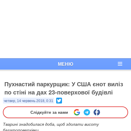
МЕНЮ
Пухнастий паркурщик: У США єнот виліз
по стіні на дах 23-поверхової будівлі
Twitter
четвер, 14 червень 2018, 0:31
Слідкуйте за нами
Тварині знадобилася доба, щоб здолати висоту
багатоповерхівки.