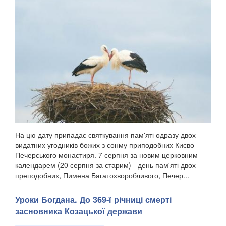
На цю дату припадає святкування пам'яті одразу двох
видатних угодників божих з сонму приподобних Києво-
Печерського монастиря. 7 серпня за новим церковним
календарем (20 серпня за старим) - день пам'яті двох
преподобних, Пимена Багатохворобливого, Печер...
Уроки Богдана. До 369-ї річниці смерті
засновника Козацької держави