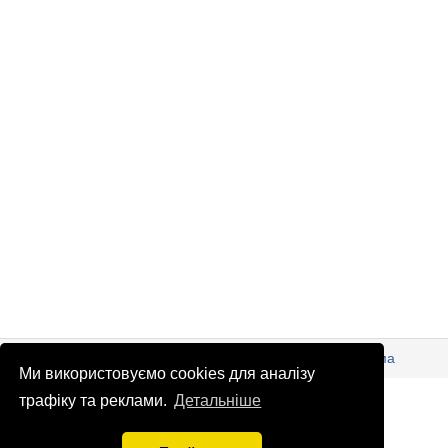
© Патріоти України 2026
Правова інформація
Реклама
Ми використовуємо cookies для аналізу
info
@
patrioty.org.ua
трафіку та реклами.
Детальніше