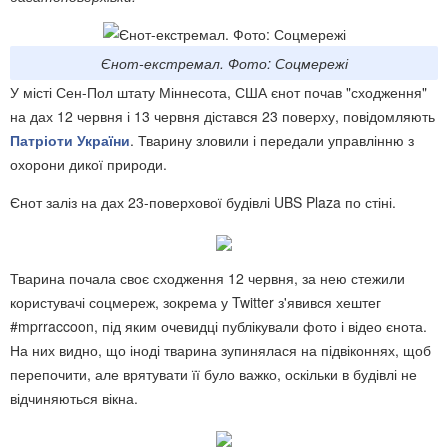
Єнот-екстремал. Фото: Соцмережі
У місті Сен-Пол штату Міннесота, США єнот почав "сходження"
на дах 12 червня і 13 червня дістався 23 поверху, повідомляють
Патріоти України
. Тварину зловили і передали управлінню з
охорони дикої природи.
Єнот заліз на дах 23-поверхової будівлі UBS Plaza по стіні.
Тварина почала своє сходження 12 червня, за нею стежили
користувачі соцмереж, зокрема у Twitter з'явився хештег
#mprraccoon, під яким очевидці публікували фото і відео єнота.
На них видно, що іноді тварина зупинялася на підвіконнях, щоб
перепочити, але врятувати її було важко, оскільки в будівлі не
відчиняються вікна.