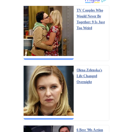
TV Couples Who
Would Never Be
Together: 9 Is Just
Too Weird
Olena Zelenska's
Life Changed
Overnight
6 Best '90s Action