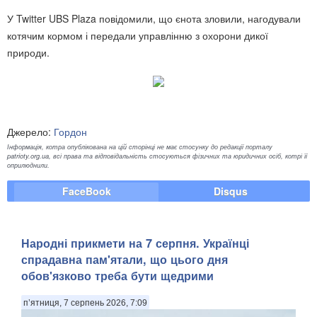
У Twitter UBS Plaza повідомили, що єнота зловили, нагодували
котячим кормом і передали управлінню з охорони дикої
природи.
Джерело:
Гордон
Інформація, котра опублікована на цій сторінці не має стосунку до редакції порталу
patrioty.org.ua, всі права та відповідальність стосуються фізичних та юридичних осіб, котрі її
оприлюднили.
FaceBook
Disqus
Народні прикмети на 7 серпня. Українці
спрадавна пам'ятали, що цього дня
обов'язково треба бути щедрими
п’ятниця, 7 серпень 2026, 7:09