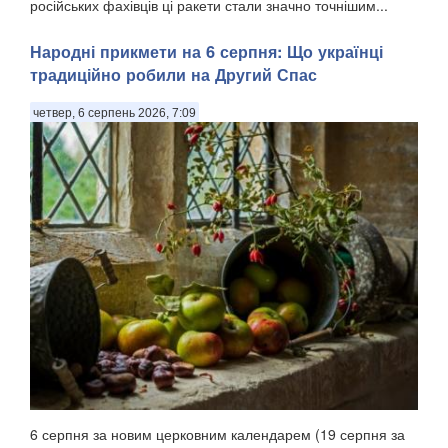
російських фахівців ці ракети стали значно точнішим...
Народні прикмети на 6 серпня: Що українці
традиційно робили на Другий Спас
четвер, 6 серпень 2026, 7:09
6 серпня за новим церковним календарем (19 серпня за