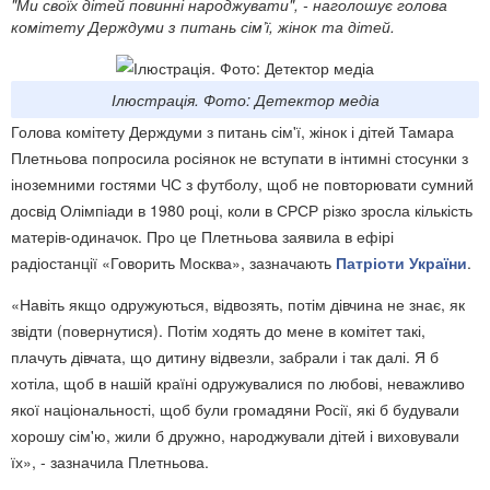
"Ми своїх дітей повинні народжувати", - наголошує голова
комітету Держдуми з питань сім’ї, жінок та дітей.
Ілюстрація. Фото: Детектор медіа
Голова комітету Держдуми з питань сім'ї, жінок і дітей Тамара
Плетньова попросила росіянок не вступати в інтимні стосунки з
іноземними гостями ЧС з футболу, щоб не повторювати сумний
досвід Олімпіади в 1980 році, коли в СРСР різко зросла кількість
матерів-одиначок. Про це Плетньова заявила в ефірі
радіостанції «Говорить Москва», зазначають
Патріоти України
.
«Навіть якщо одружуються, відвозять, потім дівчина не знає, як
звідти (повернутися). Потім ходять до мене в комітет такі,
плачуть дівчата, що дитину відвезли, забрали і так далі. Я б
хотіла, щоб в нашій країні одружувалися по любові, неважливо
якої національності, щоб були громадяни Росії, які б будували
хорошу сім'ю, жили б дружно, народжували дітей і виховували
їх», - зазначила Плетньова.