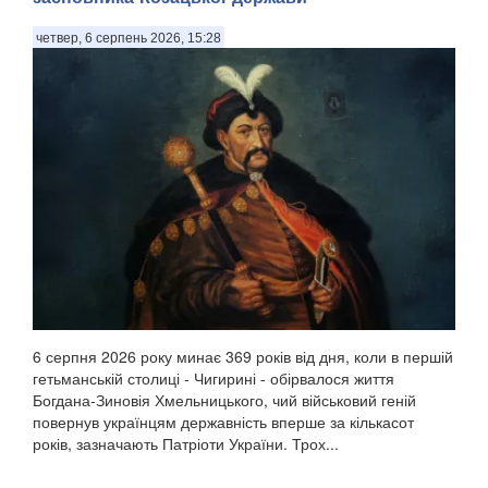
четвер, 6 серпень 2026, 15:28
6 серпня 2026 року минає 369 років від дня, коли в першій
гетьманській столиці - Чигирині - обірвалося життя
Богдана-Зиновія Хмельницького, чий військовий геній
повернув українцям державність вперше за кількасот
років, зазначають Патріоти України. Трох...