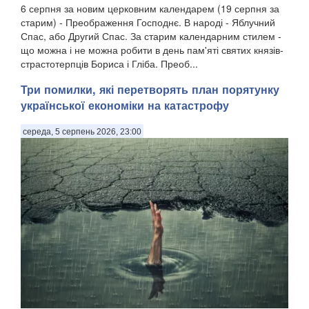
6 серпня за новим церковним календарем (19 серпня за
старим) - Преображення Господнє. В народі - Яблучний
Спас, або Другий Спас. За старим календарним стилем -
що можна і не можна робити в день пам'яті святих князів-
страстотерпців Бориса і Гліба. Преоб...
Три помилки, які перетворять план порятунку
української економіки на катастрофу
середа, 5 серпень 2026, 23:00