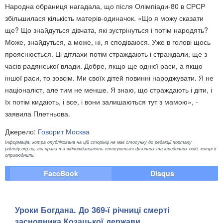
Народна обраниця нагадала, що після Олімпіади-80 в СРСР
збільшилася кількість матерів-одиначок. «Що я можу сказати
ще? Що знайдуться дівчата, які зустрінуться і потім народять?
Може, знайдуться, а може, ні, я сподіваюся. Уже в голові щось
прояснюється. Ці дітлахи потім страждають і страждали, ще з
часів радянської влади. Добре, якщо ще однієї раси, а якщо
іншої раси, то зовсім. Ми своїх дітей повинні народжувати. Я не
націоналіст, але тим не менше. Я знаю, що страждають і діти, і
їх потім кидають, і все, і вони залишаються тут з мамою», -
заявила Плетньова.
Джерело:
Говорит Москва
Інформація, котра опублікована на цій сторінці не має стосунку до редакції порталу
patrioty.org.ua, всі права та відповідальність стосуються фізичних та юридичних осіб, котрі її
оприлюднили.
FaceBook
Disqus
Уроки Богдана. До 369-ї річниці смерті
засновника Козацької держави