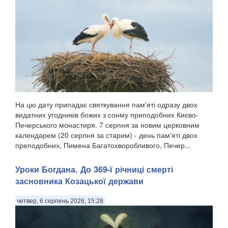
На цю дату припадає святкування пам'яті одразу двох
видатних угодників божих з сонму приподобних Києво-
Печерського монастиря. 7 серпня за новим церковним
календарем (20 серпня за старим) - день пам'яті двох
преподобних, Пимена Багатохворобливого, Печер...
Уроки Богдана. До 369-ї річниці смерті
засновника Козацької держави
четвер, 6 серпень 2026, 15:28