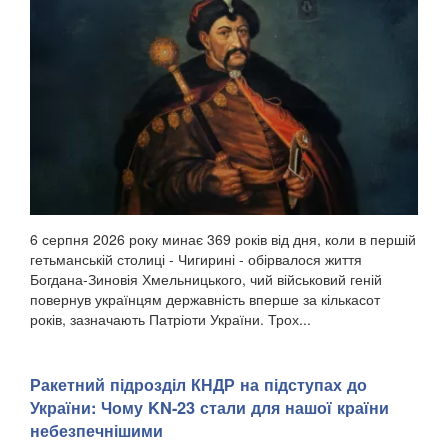
6 серпня 2026 року минає 369 років від дня, коли в першій
гетьманській столиці - Чигирині - обірвалося життя
Богдана-Зиновія Хмельницького, чий військовий геній
повернув українцям державність вперше за кількасот
років, зазначають Патріоти України. Трох...
Ракетний підрозділ КНДР на підступах до
України: Чому KN-23 стали для нашої країни
небезпечнішими