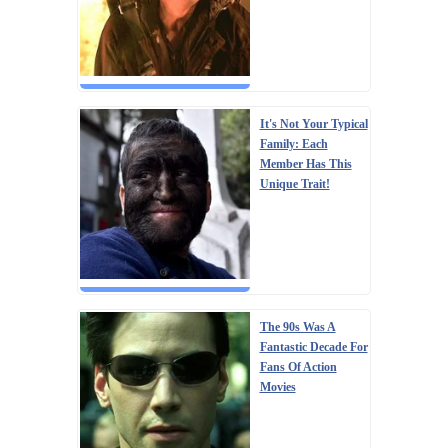
It's Not Your Typical
Family: Each
Member Has This
Unique Trait!
The 90s Was A
Fantastic Decade For
Fans Of Action
Movies