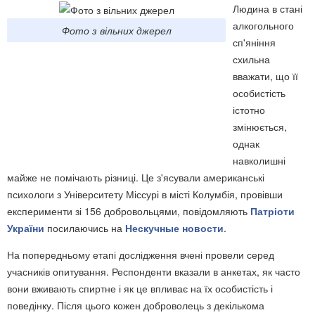
Людина в стані
алкогольного
Фото з вільних джерел
сп'яніння
схильна
вважати, що її
особистість
істотно
змінюється,
однак
навколишні
майже не помічають різниці. Це з'ясували американські
психологи з Університету Міссурі в місті Колумбія, провівши
експерименти зі 156 добровольцями, повідомляють
Патріоти
України
посилаючись на
Нескучные новости
.
На попередньому етапі дослідження вчені провели серед
учасників опитування. Респонденти вказали в анкетах, як часто
вони вживають спиртне і як це впливає на їх особистість і
поведінку. Після цього кожен доброволець з декількома