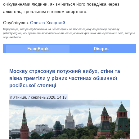
очікуваннями людини, як зміниться його поведінка через
алкоголь, і реальним впливом спиртного.
Опублікував:
Олекса Хвацький
Інформація, котра опублікована на цій сторінці не має стосунку до редакції порталу
patrioty.org.ua, всі права та відповідальність стосуються фізичних та юридичних осіб, котрі її
оприлюднили.
FaceBook
Disqus
Москву стрясонув потужний вибух, стіни та
вікна тремтіли у різних частинах обшинної
російської столиці
п’ятниця, 7 серпень 2026, 14:18