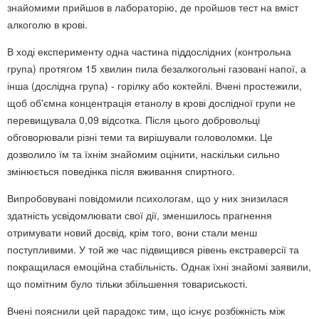
знайомими прийшов в лабораторію, де пройшов тест на вміст
алкоголю в крові.
В ході експерименту одна частина піддослідних (контрольна
група) протягом 15 хвилин пила безалкогольні газовані напої, а
інша (дослідна група) - горілку або коктейлі. Вчені простежили,
щоб об'ємна концентрація етанолу в крові дослідної групи не
перевищувала 0,09 відсотка. Після цього добровольці
обговорювали різні теми та вирішували головоломки. Це
дозволило їм та їхнім знайомим оцінити, наскільки сильно
змінюється поведінка після вживання спиртного.
Випробовувані повідомили психологам, що у них знизилася
здатність усвідомлювати свої дії, зменшилось прагнення
отримувати новий досвід, крім того, вони стали менш
поступливими. У той же час підвищився рівень екстраверсії та
покращилася емоційна стабільність. Однак їхні знайомі заявили,
що помітним було тільки збільшення товариськості.
Вчені пояснили цей парадокс тим, що існує розбіжність між