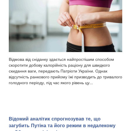
Відмова від сніданку здається найпростішим способом
скоротити добову калорійність раціону для швидкого
скидання ваги, передають Патріоти України. Однак
відсутність ранкового прийому їжі призводить до тривалого
голодного періоду, під час якого рівень цу...
​Відомий аналітик спрогнозував те, що
загубить Путіна та його режим в недалекому