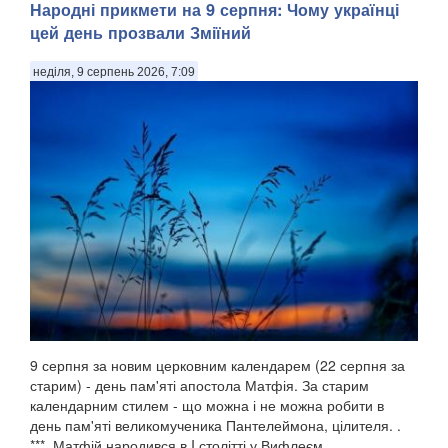
Народні прикмети на 9 серпня: Чому українці
цей день прозвали Зміїний
неділя, 9 серпень 2026, 7:09
9 серпня за новим церковним календарем (22 серпня за
старим) - день пам'яті апостола Матфія. За старим
календарним стилем - що можна і не можна робити в
день пам'яті великомученика Пантелеймона, цілителя. .
***. Матфій народився в I столітті у Вифлеєм...