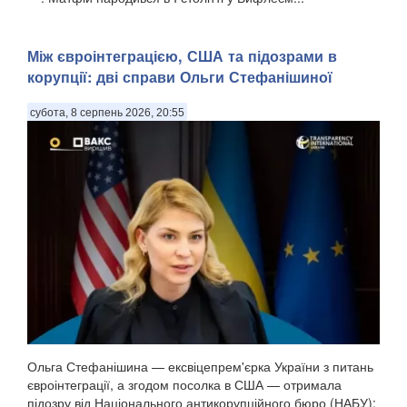
Між євроінтеграцією, США та підозрами в
корупції: дві справи Ольги Стефанішиної
субота, 8 серпень 2026, 20:55
Ольга Стефанішина — ексвіцепрем'єрка України з питань
євроінтеграції, а згодом посолка в США — отримала
підозру від Національного антикорупційного бюро (НАБУ):