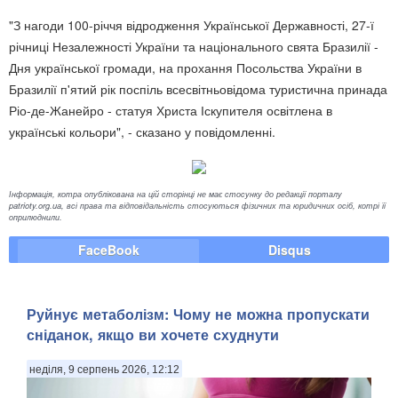
"З нагоди 100-річчя відродження Української Державності, 27-ї
річниці Незалежності України та національного свята Бразилії -
Дня української громади, на прохання Посольства України в
Бразилії п'ятий рік поспіль всесвітньовідома туристична принада
Ріо-де-Жанейро - статуя Христа Іскупителя освітлена в
українські кольори", - сказано у повідомленні.
Інформація, котра опублікована на цій сторінці не має стосунку до редакції порталу
patrioty.org.ua, всі права та відповідальність стосуються фізичних та юридичних осіб, котрі її
оприлюднили.
FaceBook
Disqus
Руйнує метаболізм: Чому не можна пропускати
сніданок, якщо ви хочете схуднути
неділя, 9 серпень 2026, 12:12