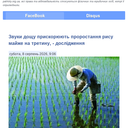
patrioty.org.ua, всі права та відповідальність стосуються фізичних та юридичних осіб, котрі її
оприлюднили.
FaceBook
Disqus
Звуки дощу прискорюють проростання рису
майже на третину, - дослідження
субота, 8 серпень 2026, 9:06