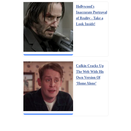
Hollywood's
Inaccurate Portrayal
of Reality - Take a
Look Inside!
Culkin Cracks Up
The Web With His
Own Version Of
‘Home Alone’