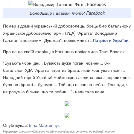
Володимир Галаган. Фото: Facebook
Помер відомий український доброволець, боєць 8-го батальйону
Української добровольчої армії (УДА) "Аратта" Володимир
Галаган з позивним "Душман", повідомляють
Патріоти України
.
Про це на своїй сторінці в Facebook повідомила Таня Власюк.
"Бувають чорні дні... Бувають дуже погані новини... 8-й
батальйон УДА "Аратта" втратив брата, який коштував тисяч...
Народний герой України! Неймовірна людина, яка з перших днів
була на фронті... Душман... Той, що пішов на небо... Господи, я
не розумію більше, що ти робиш..."- написала вона.
Опублікував:
Інна Мартинчук
Інформація, котра опублікована на цій сторінці не має стосунку до редакції порталу