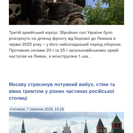
Третій армійський корпус Збройних сил України було
розгорнуто на ділянці фронту від Борової до Лимана в
червні 2025 року – у його найскладніший період оборони.
Противник силами 20-ї та 25-ї загальновійськових армій
наступав на Лиман, а монструозна 1-ша...
Москву стрясонув потужний вибух, стіни та
вікна тремтіли у різних частинах російської
столиці
п’ятниця, 7 серпень 2026, 14:18