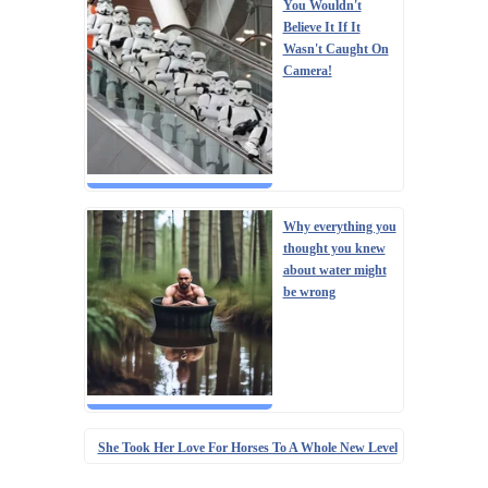
You Wouldn't
Believe It If It
Wasn't Caught On
Camera!
Why everything you
thought you knew
about water might
be wrong
She Took Her Love For Horses To A Whole New Level