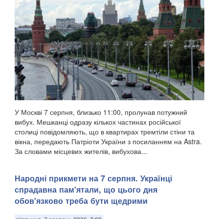
У Москві 7 серпня, близько 11:00, пролунав потужний
вибух. Мешканці одразу кількох частинах російської
столиці повідомляють, що в квартирах тремтіли стіни та
вікна, передають Патріоти України з посиланням на Astra.
За словами місцевих жителів, вибухова...
Народні прикмети на 7 серпня. Українці
спрадавна пам'ятали, що цього дня
обов'язково треба бути щедрими