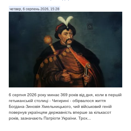
четвер, 6 серпень 2026, 15:28
6 серпня 2026 року минає 369 років від дня, коли в першій
гетьманській столиці - Чигирині - обірвалося життя
Богдана-Зиновія Хмельницького, чий військовий геній
повернув українцям державність вперше за кількасот
років, зазначають Патріоти України. Трох...