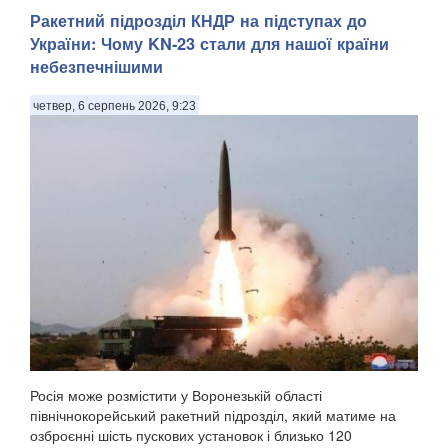
Ракетний підрозділ КНДР на підступах до
України: Чому KN-23 стали для нашої країни
небезпечнішими
четвер, 6 серпень 2026, 9:23
Росія може розмістити у Воронезькій області
північнокорейський ракетний підрозділ, який матиме на
озброєнні шість пускових установок і близько 120