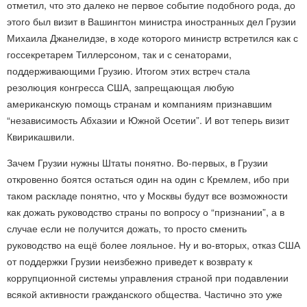
отметил, что это далеко не первое событие подобного рода, до
этого был визит в Вашингтон министра иностранных дел Грузии
Михаила Джанелидзе, в ходе которого министр встретился как с
госсекретарем Тиллерсоном, так и с сенаторами,
поддерживающими Грузию. Итогом этих встреч стала
резолюция конгресса США, запрещающая любую
американскую помощь странам и компаниям признавшим
“независимость Абхазии и Южной Осетии”. И вот теперь визит
Квирикашвили.
Зачем Грузии нужны Штаты понятно. Во-первых, в Грузии
откровенно боятся остаться один на один с Кремлем, ибо при
таком раскладе понятно, что у Москвы будут все возможности
как дожать руководство страны по вопросу о “признании”, а в
случае если не получится дожать, то просто сменить
руководство на ещё более лояльное. Ну и во-вторых, отказ США
от поддержки Грузии неизбежно приведет к возврату к
коррупционной системы управления страной при подавлении
всякой активности гражданского общества. Частично это уже