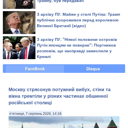
Трампу, був передавач
З архіву ПУ. Майже у стилі Путіна: Трамп
публічно осоромився перед королевою
Великої Британії (відео)
З архіву ПУ. "Ніякої половини островів
Путін японцям не поверне": Портников
розповів, що насправді замислили у
Кремлі
FaceBook
Disqus
Москву стрясонув потужний вибух, стіни та
вікна тремтіли у різних частинах обшинної
російської столиці
п’ятниця, 7 серпень 2026, 14:18