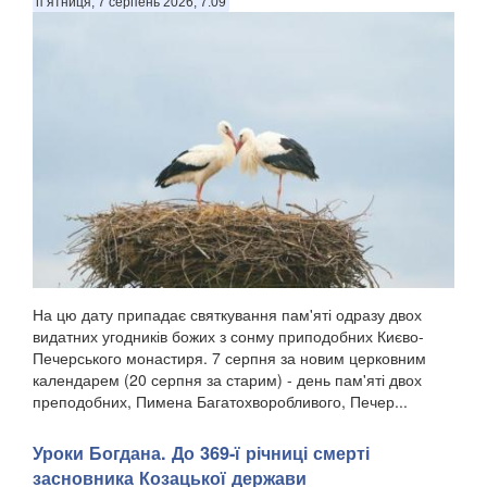
п’ятниця, 7 серпень 2026, 7:09
На цю дату припадає святкування пам'яті одразу двох
видатних угодників божих з сонму приподобних Києво-
Печерського монастиря. 7 серпня за новим церковним
календарем (20 серпня за старим) - день пам'яті двох
преподобних, Пимена Багатохворобливого, Печер...
Уроки Богдана. До 369-ї річниці смерті
засновника Козацької держави