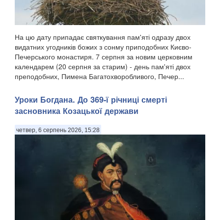
На цю дату припадає святкування пам'яті одразу двох
видатних угодників божих з сонму приподобних Києво-
Печерського монастиря. 7 серпня за новим церковним
календарем (20 серпня за старим) - день пам'яті двох
преподобних, Пимена Багатохворобливого, Печер...
Уроки Богдана. До 369-ї річниці смерті
засновника Козацької держави
четвер, 6 серпень 2026, 15:28