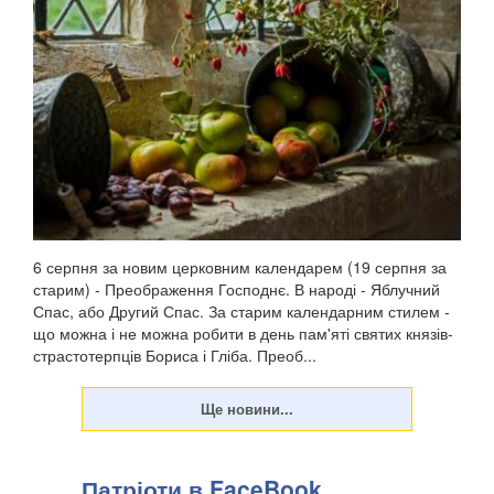
6 серпня за новим церковним календарем (19 серпня за
старим) - Преображення Господнє. В народі - Яблучний
Спас, або Другий Спас. За старим календарним стилем -
що можна і не можна робити в день пам'яті святих князів-
страстотерпців Бориса і Гліба. Преоб...
Патріоти в FaceBook