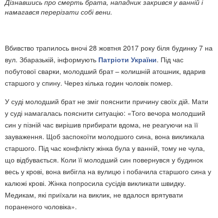
Дізнавшись про смерть брата, нападник закрився у ванній і
намагався перерізати собі вени.
Вбивство трапилось вночі 28 жовтня 2017 року біля будинку 7 на
вул. Збаразькій, інформують
Патріоти України
. Під час
побутової сварки, молодший брат – колишній атошник, вдарив
старшого у спину. Через кілька годин чоловік помер.
У суді молодший брат не зміг пояснити причину своїх дій. Мати
у суді намагалась пояснити ситуацію: «Того вечора молодший
син у пізній час вирішив прибирати вдома, не реагуючи на її
зауваження. Щоб заспокоїти молодшого сина, вона викликала
старшого. Під час конфлікту жінка була у ванній, тому не чула,
що відбувається. Коли її молодший син повернувся у будинок
весь у крові, вона вибігла на вулицю і побачила старшого сина у
калюжі крові. Жінка попросила сусідів викликати швидку.
Медикам, які приїхали на виклик, не вдалося врятувати
пораненого чоловіка».