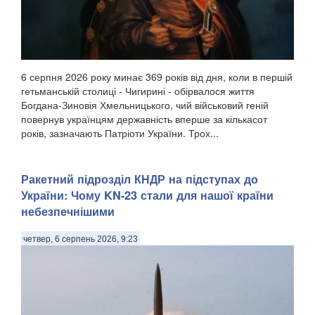
6 серпня 2026 року минає 369 років від дня, коли в першій
гетьманській столиці - Чигирині - обірвалося життя
Богдана-Зиновія Хмельницького, чий військовий геній
повернув українцям державність вперше за кількасот
років, зазначають Патріоти України. Трох...
Ракетний підрозділ КНДР на підступах до
України: Чому KN-23 стали для нашої країни
небезпечнішими
четвер, 6 серпень 2026, 9:23