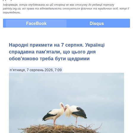
Інформація, котра опублікована на цій сторінці не має стосунку до редакції порталу
patrioty.org.ua, всі права та відповідальність стосуються фізичних та юридичних осіб, котрі її
оприлюднили.
FaceBook
Disqus
Народні прикмети на 7 серпня. Українці
спрадавна пам'ятали, що цього дня
обов'язково треба бути щедрими
п’ятниця, 7 серпень 2026, 7:09