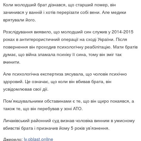
Коли молодший брат дізнався, що старший помер, він
зачинився у ванній і хотів перерізати собі вени. Але медики
врятували його.
Розслідування виявило, що молодший син служив у 2014-2015
роках в антитерористичний операції на сході України. Після
повернення він проходив психологічну реабілітацію. Мати братів
думає, що війна зламала психіку її сина, тому він зміг так
вчинити.
Але психологічна експертиза зясувала, що чоловік психічно
здоровий. Це означає, що коли він вбивав брата, він
усвідомлював свої дії.
Пом’якшувальними обставинами є те, що він щиро покаявся, а
також те, що він перебував у зоні АТО.
Личаківський районний суд визнав чоловіка винним в умисному
вбивстві брата і призначив йому 5 років ув’язнення.
Джерело:
lv.oblast.online