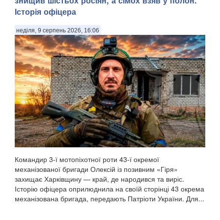
знищив шістьох росіян, а сімох взяв у полон.
Історія офіцера
неділя, 9 серпень 2026, 16:06
Командир 3-ї мотопіхотної роти 43-ї окремої
механізованої бригади Олексій із позивним «Гіря»
захищає Харківщину — край, де народився та виріс.
Історію офіцера оприлюднила на своїй сторінці 43 окрема
механізована бригада, передають Патріоти України. Для...