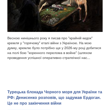
Весною нинішнього року я писав про "крайній кидок"
кремля у "горячому" етапі війни з Україною. На мою
думку, кремлю було потрібно ще у 2026-му році добитися
на полі бою "коренного перелома в войне" (шляхом
проведення успішної оперативно-стратеічної нас...
Турецька блокада Чорного моря для України та
РФ: Денисенко розповів, що задумав Ердоган.
Це не про закінчення війни