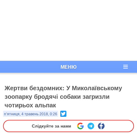
МЕНЮ
Жертви бездомних: У Миколаївському
зоопарку бродячі собаки загризли
чотирьох альпак
Twitter
п’ятниця, 4 травень 2018, 0:26
Слідкуйте за нами