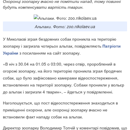
Охоронці зоопарку вчасно не помітили напад, тому повинні
будуть компенсувати вартість тварин.
Альпаки. Фото: zoo.nikolaev.ua
У Миколаєві зграя бездомних собак проникла на територію
зоопарку і загризла чотирьох альпак, повідомляють
Патріоти
України
з посиланням на сайт зоопарку.
«В ніч з 30.04 на 01.05 о 03:00, через отвір, пророблений в
огорожі зоопарку, на його територію проникла зграя бродячих
собак, що було зафіксовано камерами відеоспостереження,
встановлених на території зоопарку. Собаки проникли у вольєр
до альпак і загризли 4 тварин», – йдеться у повідомленні.
Наголошується, що пост відеоспостереження знаходиться в
приміщенні охорони, але охоронці зоопарку вчасно не
встановили факт нападу собак на альпак.
Директор зоопарку Володимир Топчій у коментарі повідомив, що