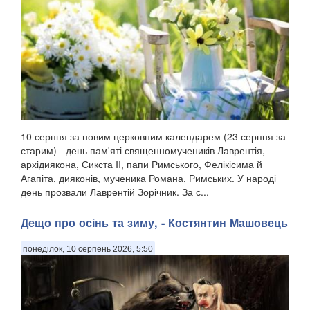
10 серпня за новим церковним календарем (23 серпня за
старим) - день пам'яті священномучеників Лаврентія,
архідиякона, Сикста II, папи Римського, Фелікісима й
Агапіта, дияконів, мученика Романа, Римських. У народі
день прозвали Лаврентій Зорічник. За с...
Дещо про осінь та зиму, - Костянтин Машовець
понеділок, 10 серпень 2026, 5:50