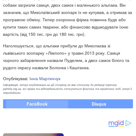
собаки загризли самця, двох самок і маленького альпака. Він
зазначив, що Миколаївський зоопарк їх не купував, а отримав за
програмою обміну. Тепер охоронна фірма повинна буде або
купити таких самих тварини, або фінансово відшкодувати їхню
вартість (від 150 тис. грн до 180 тис. грн).
Наголошується, що альпаки прибули до Миколаєва зі
львівського зоопарку «Лімпопо» у травні 2013 року. Самця
чорного забарвлення назвали Пуделем, а двох самок білого та
рудого окрасу назвали Болонка і Каштанка.
Опублікував:
Інна Мартинчук
Інформація, котра опублікована на цій сторінці не має стосунку до редакції порталу
patrioty.org.ua, всі права та відповідальність стосуються фізичних та юридичних осіб, котрі її
оприлюднили.
FaceBook
Disqus