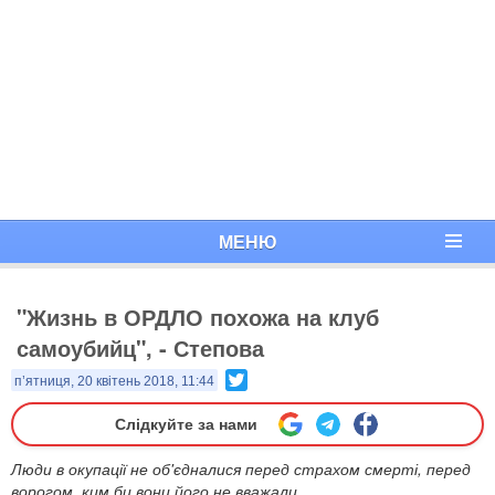
МЕНЮ
"Жизнь в ОРДЛО похожа на клуб
самоубийц", - Степова
Twitter
п’ятниця, 20 квітень 2018, 11:44
Слідкуйте за нами
Люди в окупації не об'єдналися перед страхом смерті, перед
ворогом, ким би вони його не вважали.