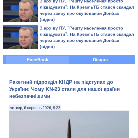
З архіву ПУ. ''Решту населення просто
ліквідувати'': На КремльТБ стався скандал
через заяву про окупований Донбас
(відео)
З архіву ПУ. ''Решту населення просто
ліквідувати'': На КремльТБ стався скандал
через заяву про окупований Донбас
(відео)
FaceBook
Disqus
Ракетний підрозділ КНДР на підступах до
України: Чому KN-23 стали для нашої країни
небезпечнішими
четвер, 6 серпень 2026, 9:23