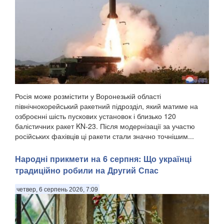
Росія може розмістити у Воронезькій області
північнокорейський ракетний підрозділ, який матиме на
озброєнні шість пускових установок і близько 120
балістичних ракет KN-23. Після модернізації за участю
російських фахівців ці ракети стали значно точнішим...
Народні прикмети на 6 серпня: Що українці
традиційно робили на Другий Спас
четвер, 6 серпень 2026, 7:09