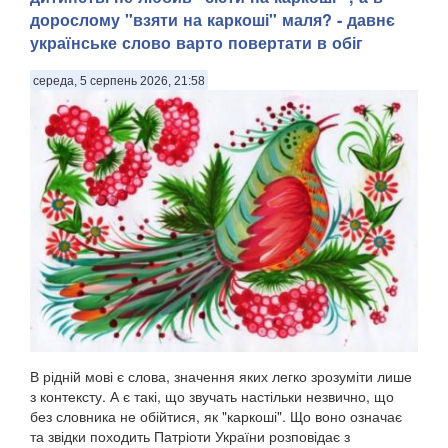
дорослому "взяти на каркоші" маля? - давнє
українське слово варто повертати в обіг
середа, 5 серпень 2026, 21:58
В рідній мові є слова, значення яких легко зрозуміти лише
з контексту. А є такі, що звучать настільки незвично, що
без словника не обійтися, як "каркоші". Що воно означає
та звідки походить Патріоти України розповідає з