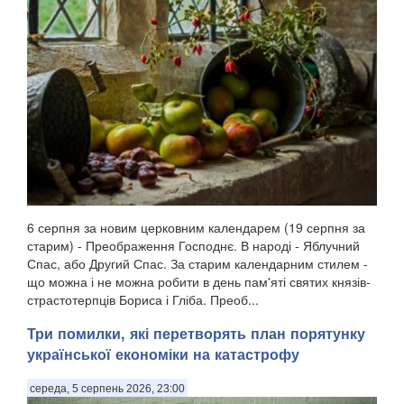
6 серпня за новим церковним календарем (19 серпня за
старим) - Преображення Господнє. В народі - Яблучний
Спас, або Другий Спас. За старим календарним стилем -
що можна і не можна робити в день пам'яті святих князів-
страстотерпців Бориса і Гліба. Преоб...
Три помилки, які перетворять план порятунку
української економіки на катастрофу
середа, 5 серпень 2026, 23:00