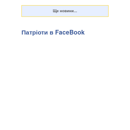
посиланням на "Горох". . Є слов...
Патріоти в FaceBook