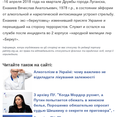
-16 апреля 2018 года на квартале Дружбы города Луганска,
Енакиев Вячеслав Анатольевич, 1978 г.р., в состоянии эйфории
от алкогольной и наркотической интоксикации устроил стрельбу.
Енакиев - экс-«беркутовец» изменивший присяге Украине и
перешедший на сторону террористов. Служит и остался на
службе после инцидента во 2 корпусе «народной милиции лнр
«Беркут».
Інформація, котра опублікована на цій сторінці не має стосунку до редакції порталу
patrioty.org.ua, всі права та відповідальність стосуються фізичних та юридичних осіб, котрі її
оприлюднили.
Читайте також на сайті:
Алкоголізм в Україні: чому важливо не
відкладати лікування залежності
З архіву ПУ. "Когда Мордор рухнет, а
Путин попытается сбежать в женском
белье, Порошенко обязательно спросит
судью Шишкину о секрете ее приговора", -
журналіст