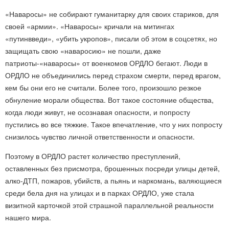
«Наваросы» не собирают гуманитарку для своих стариков, для
своей «армии». «Наваросы» кричали на митингах
«путинвведи», «убить укропов», писали об этом в соцсетях, но
защищать свою «наваросию» не пошли, даже
патриоты-«наваросы» от военкомов ОРДЛО бегают. Люди в
ОРДЛО не объединились перед страхом смерти, перед врагом,
кем бы они его не считали. Более того, произошло резкое
обнуление морали общества. Вот такое состояние общества,
когда люди живут, не осознавая опасности, и попросту
пустились во все тяжкие. Такое впечатление, что у них попросту
снизилось чувство личной ответственности и опасности.
Поэтому в ОРДЛО растет количество преступлений,
оставленных без присмотра, брошенных посреди улицы детей,
алко-ДТП, пожаров, убийств, а пьянь и наркомань, валяющиеся
среди бела дня на улицах и в парках ОРДЛО, уже стала
визитной карточкой этой страшной параллельной реальности
нашего мира.