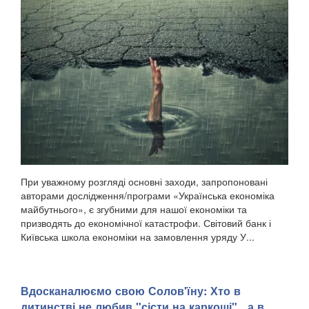
При уважному розгляді основні заходи, запропоновані
авторами дослідження/програми «Українська економіка
майбутнього», є згубними для нашої економіки та
призводять до економічної катастрофи. Світовий банк і
Київська школа економіки на замовлення уряду У...
Вдосканалюємо свою Солов'їну: Хто в
дитинстві не любив "сісти на каркоші" , а в