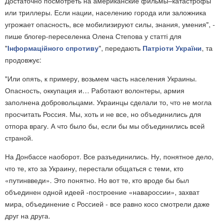
Достаточно посмотреть на американские фильмы–катастрофы
или триллеры. Если нации, населению города или заложника
угрожает опасность, все мобилизируют силы, знания, умения", -
пише блогер-переселенка Олена Степова у статті для
"
Інформаційного спротиву
", передають
Патріоти України
, та
продовжує:
"Или опять, к примеру, возьмем часть населения Украины.
Опасность, оккупация и… Работают волонтеры, армия
заполнена добровольцами. Украинцы сделали то, что не могла
просчитать Россия. Мы, хоть и не все, но объединились для
отпора врагу. А что было бы, если бы мы объединились всей
страной.
На Донбассе наоборот. Все разъединились. Ну, понятное дело,
что те, кто за Украину, перестали общаться с теми, кто
«путинвведи». Это понятно. Но вот те, кто вроде бы был
объединен одной идеей -построение «навароссии», захват
мира, объединение с Россией - все равно косо смотрели даже
друг на друга.