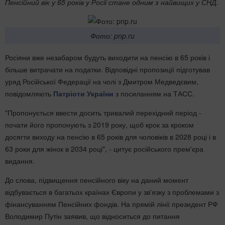
Пенсійний вік у 65 років у Росії стане одним з найвищих у СНД.
Фото: pnp.ru
Росіяни вже незабаром будуть виходити на пенсію в 65 років і
більше витрачати на податки. Відповідні пропозиції підготував
уряд Російської Федерації на чолі з Дмитром Медведєвим,
повідомляють
Патріоти України
з посиланням на ТАСС.
"Пропонується ввести досить тривалий перехідний період -
почати його пропонують з 2019 року, щоб крок за кроком
досягти виходу на пенсію в 65 років для чоловіків в 2028 році і в
63 роки для жінок в 2034 році", - цитує російського прем'єра
видання.
До слова, підвищення пенсійного віку на даний момент
відбувається в багатьох країнах Європи у зв'язку з проблемами з
фінансуванням Пенсійних фондів. На прямій лінії президент РФ
Володимир Путін заявив, що відноситься до питання