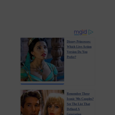
Disney Princesses:
Which Live-Action
Version Do You
Prefer?
Remember These
Iconic '90s Couples?
See The List That
Defined A
Generation