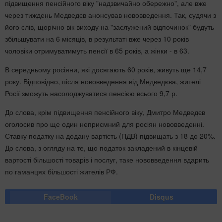
підвищення пенсійного віку "надзвичайно обережно", але вже
через тиждень Медведєв анонсував нововведення. Так, судячи з
його слів, щорічно вік виходу на "заслужений відпочинок" будуть
збільшувати на 6 місяців, в результаті вже через 10 років
чоловіки отримуватимуть пенсії в 65 років, а жінки - в 63.
В середньому росіяни, які досягають 60 років, живуть ще 14,7
року. Відповідно, після нововведення від Медведєва, жителі
Росії зможуть насолоджуватися пенсією всього 9,7 р.
До слова, крім підвищення пенсійного віку, Дмитро Медведєв
оголосив про ще один неприємний для росіян нововведенні.
Ставку податку на додану вартість (ПДВ) підвищать з 18 до 20%.
До слова, з огляду на те, що податок закладений в кінцевій
вартості більшості товарів і послуг, таке нововведення вдарить
по гаманцях більшості жителів РФ.
FaceBook
Disqus