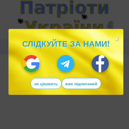
×
СЛІДКУЙТЕ ЗА НАМИ!
не цікавить
вже підписаний