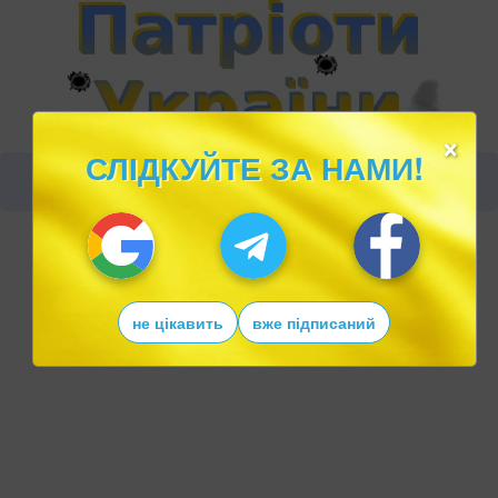
×
СЛІДКУЙТЕ ЗА НАМИ!
не цікавить
вже підписаний