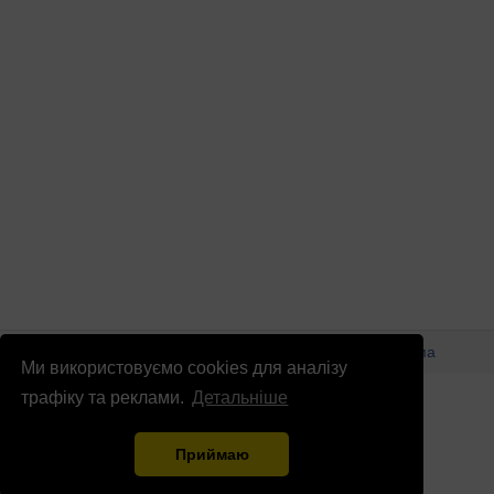
© Патріоти України 2026
Правова інформація
Реклама
Ми використовуємо cookies для аналізу
info
@
patrioty.org.ua
трафіку та реклами.
Детальніше
Приймаю