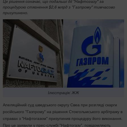
Це рішення означає, що подальші дії "Нафтогазу" за
процедурою стягнення $2,6 млрд з "Газпрому" тимчасово
призупинено.
Ілюстрація: ЖЖ
Апеляційний суд шведського округу Свеа при розгляді скарги
російського "Газпрому" на рішення Стокгольмського арбітражу в
справах з "Нафтогазом" призупинив процедуру його виконання.
Про це заявили у прес-службі "Нафтогазу", повідомляють