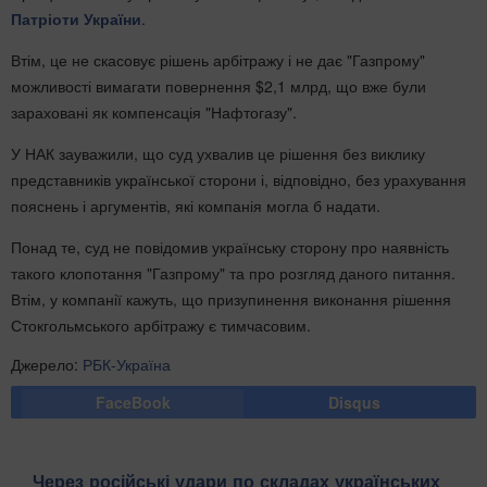
Патріоти України
.
Втім, це не скасовує рішень арбітражу і не дає "Газпрому"
можливості вимагати повернення $2,1 млрд, що вже були
зараховані як компенсація "Нафтогазу".
У НАК зауважили, що суд ухвалив це рішення без виклику
представників української сторони і, відповідно, без урахування
пояснень і аргументів, які компанія могла б надати.
Понад те, суд не повідомив українську сторону про наявність
такого клопотання "Газпрому" та про розгляд даного питання.
Втім, у компанії кажуть, що призупинення виконання рішення
Стокгольмського арбітражу є тимчасовим.
Джерело:
РБК-Україна
FaceBook
Disqus
Через російські удари по складах українських