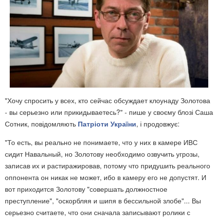
"Хочу спросить у всех, кто сейчас обсуждает клоунаду Золотова
- вы серьезно или прикидываетесь?" - пише у своєму блозі Саша
Сотник, повідомляють
Патріоти України
, і продовжує:
"То есть, вы реально не понимаете, что у них в камере ИВС
сидит Навальный, но Золотову необходимо озвучить угрозы,
записав их и растиражировав, потому что придушить реального
оппонента он никак не может, ибо в камеру его не допустят. И
вот приходится Золотову "совершать должностное
преступление", "оскорбляя и шипя в бессильной злобе"... Вы
серьезно считаете, что они сначала записывают ролики с