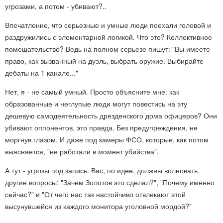
угрозами, а потом - убивают?..
Впечатление, что серьезные и умные люди поехали головой и
раздружились с элементарной логикой. Что это? Коллективное
помешательство? Ведь на полном серьезе пишут: "Вы имеете
право, как вызванный на дуэль, выбрать оружие. Выбирайте
дебаты на 1 канале..."
Нет, я - не самый умный. Просто объясните мне: как
образованные и неглупые люди могут повестись на эту
дешевую самодеятельность дрезденского дома офицеров? Они
убивают оппонентов, это правда. Без предупреждения, не
моргнув глазом. И даже под камеры ФСО, которые, как потом
выясняется, "не работали в момент убийства".
А тут - угрозы под запись. Вас, по идее, должны волновать
другие вопросы: "Зачем Золотов это сделал?", "Почему именно
сейчас?" и "От чего нас так настойчиво отвлекают этой
высунувшейся из каждого монитора уголовной мордой?"