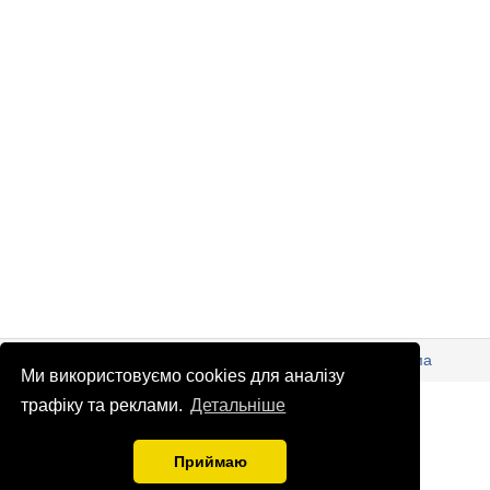
© Патріоти України 2026
Правова інформація
Реклама
Ми використовуємо cookies для аналізу
info
@
patrioty.org.ua
трафіку та реклами.
Детальніше
Приймаю