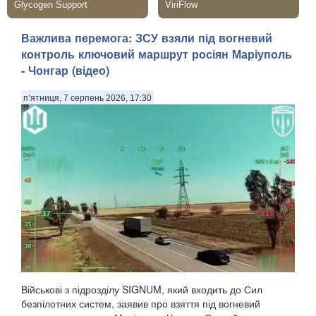
Важлива перемога: ЗСУ взяли під вогневий
контроль ключовий маршрут росіян Маріуполь
- Чонгар (відео)
п’ятниця, 7 серпень 2026, 17:30
Військові з підрозділу SIGNUM, який входить до Сил
безпілотних систем, заявив про взяття під вогневий