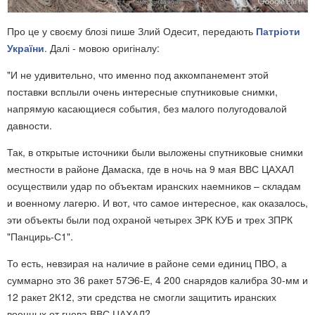
Про це у своєму блозі пише Злий Одесит, передають
Патріоти
України
. Далі - мовою оригіналу:
"И не удивительно, что именно под аккомпанемент этой
поставки всплыли очень интересные спутниковые снимки,
напрямую касающиеся события, без малого полугодовалой
давности.
Так, в открытые источники были выложены спутниковые снимки
местности в районе Дамаска, где в ночь на 9 мая ВВС ЦАХАЛ
осуществили удар по объектам иранских наемников – складам
и военному лагерю. И вот, что самое интересное, как оказалось,
эти объекты были под охраной четырех ЗРК КУБ и трех ЗПРК
"Панцирь-С1".
То есть, невзирая на наличие в районе семи единиц ПВО, а
суммарно это 36 ракет 57Э6-Е, 4 200 снарядов калибра 30-мм и
12 ракет 2К12, эти средства не смогли защитить иранских
военных от гнева ВВС ЦАХАЛ?