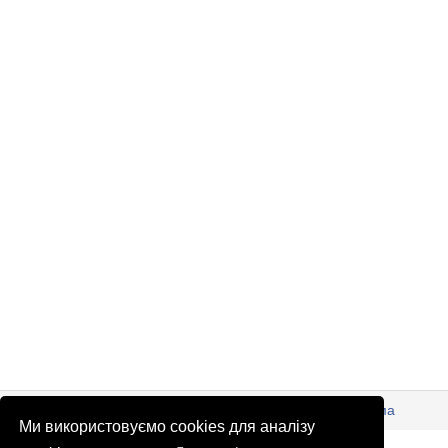
© Патріоти України 2026
Правова інформація
Реклама
Ми використовуємо cookies для аналізу
info
@
patrioty.org.ua