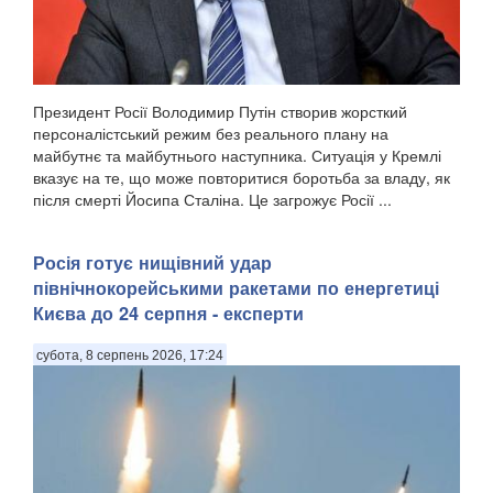
Президент Росії Володимир Путін створив жорсткий
персоналістський режим без реального плану на
майбутнє та майбутнього наступника. Ситуація у Кремлі
вказує на те, що може повторитися боротьба за владу, як
після смерті Йосипа Сталіна. Це загрожує Росії ...
Росія готує нищівний удар
північнокорейськими ракетами по енергетиці
Києва до 24 серпня - експерти
субота, 8 серпень 2026, 17:24