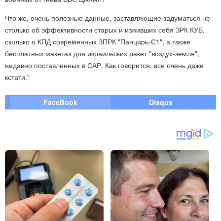
Что же, очень полезные данные, заставляющие задуматься не
столько об эффективности старых и изживших себя ЗРК КУБ,
сколько о КПД современных ЗПРК "Панцирь-С1", а также
бесплатных макетах для израильских ракет "воздух-земля",
недавно поставленных в САР. Как говорится, все очень даже
кстати."
FaceBook
Disqus