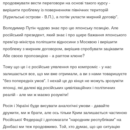
продовжувати вести переговори на основі такого курсу -
вирішити проблему із поверненням північних територій
(Курильські острови - В.П.), а потім укласти мирний договір".
Володимир Путін чудово знає про цю японську позицію. Але
російський президент, який знає і про щире бажання японського
прем'єр-міністра поліпшити відносини з Москвою і вирішити
проблему з мирним договором, вирішив спробувати зацікавити
Абе своєю пропозицією - а раптом клюне?
Тому що це і є російське уявлення про компроміс - у нас
залишається все, що ми вже отримали, а ви з нами товаришуєте
"без попередніх умов". І нехай це до кінця не можуть зрозуміти
японці, які далекі від російських цивілізаційних і політичних
реалій - але ми ж маємо розуміти!
Росія і Україні буде висувати аналогічні умови - давайте
дружити, ми ж брати, але ось тільки Крим залишається частиною
Російської Федерації і допомагати "народним республікам" на
Донбасі ми теж продовжимо. Той, хто думає, що цю ситуацію