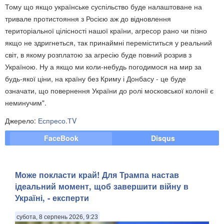
Тому що якщо українське суспільство буде налаштоване на
тривале протистояння з Росією аж до відновлення
територіальної цілісності нашої країни, агресор рано чи пізно
якщо не здригнеться, так принаймні переміститься у реальний
світ, в якому розплатою за агресію буде повний розрив з
Україною. Ну а якщо ми коли-небудь погодимося на мир за
будь-якої ціни, на країну без Криму і Донбасу - це буде
означати, що повернення України до ролі московської колонії є
неминучим".
Джерело:
Еспресо.ТV
FaceBook
Disqus
Може покласти край! Для Трампа настав
ідеальний момент, щоб завершити війну в
Україні, - експерти
субота, 8 серпень 2026, 9:23