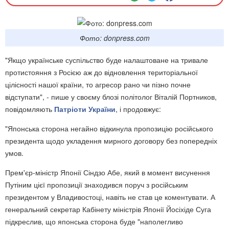
Фото: donpress.com
"Якщо українське суспільство буде налаштоване на тривале
протистояння з Росією аж до відновлення територіальної
цілісності нашої країни, то агресор рано чи пізно почне
відступати", - пише у своєму блозі політолог Віталій Портников,
повідомляють
Патріоти України
, і продовжує:
"Японська сторона негайно відкинула пропозицію російського
президента щодо укладення мирного договору без попередніх
умов.
Прем'єр-міністр Японії Сіндзо Абе, який в момент висунення
Путіним цієї пропозиції знаходився поруч з російським
президентом у Владивостоці, навіть не став це коментувати. А
генеральний секретар Кабінету міністрів Японії Йосіхіде Суга
підкреслив, що японська сторона буде "наполегливо