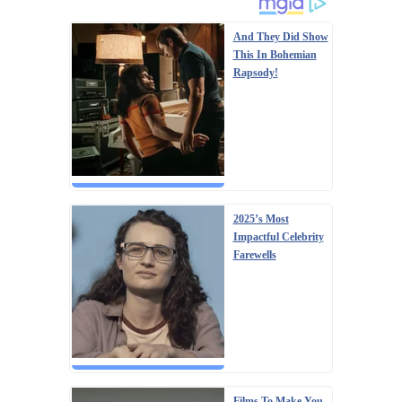
And They Did Show
This In Bohemian
Rapsody!
2025’s Most
Impactful Celebrity
Farewells
Films To Make You