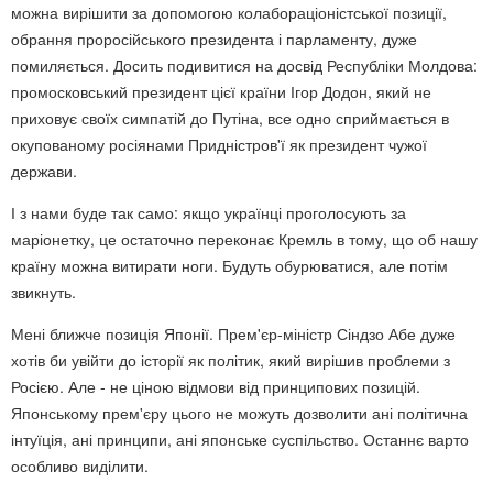
можна вирішити за допомогою колабораціоністської позиції,
обрання проросійського президента і парламенту, дуже
помиляється. Досить подивитися на досвід Республіки Молдова:
промосковський президент цієї країни Ігор Додон, який не
приховує своїх симпатій до Путіна, все одно сприймається в
окупованому росіянами Придністров'ї як президент чужої
держави.
І з нами буде так само: якщо українці проголосують за
маріонетку, це остаточно переконає Кремль в тому, що об нашу
країну можна витирати ноги. Будуть обурюватися, але потім
звикнуть.
Мені ближче позиція Японії. Прем'єр-міністр Сіндзо Абе дуже
хотів би увійти до історії як політик, який вирішив проблеми з
Росією. Але - не ціною відмови від принципових позицій.
Японському прем'єру цього не можуть дозволити ані політична
інтуїція, ані принципи, ані японське суспільство. Останнє варто
особливо виділити.