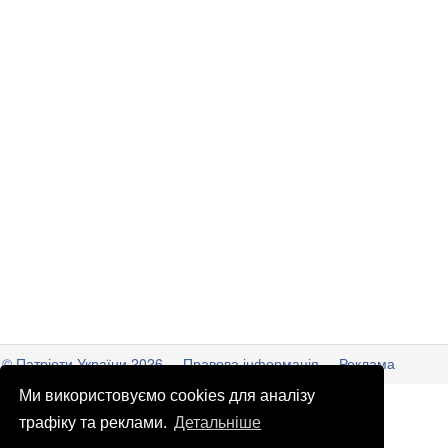
© Патріоти України 2026
Правова інформація
Реклама
Ми використовуємо cookies для аналізу
info
@
patrioty.org.ua
трафіку та реклами.
Детальніше