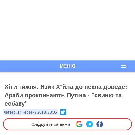
МЕНЮ
Хіти тижня. Язик Х*йла до пекла доведе:
Араби проклинають Путіна - "свиню та
собаку"
Twitter
четвер, 14 червень 2018, 23:05
Слідкуйте за нами