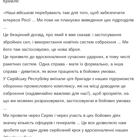
Кремля:
«Наші військові перебувають там для того, щоб забезпечити
інтереси Росії ... Ми поки не плануємо виведення цих підрозділів
...
Це безцінний досвід, про який я вже сказав: і застосування
збройних сил, і використання новітніх систем озброєння ... Ми
його там застосовуємо, це нова зброя.
Це призвело до вдосконалення сучасних ударних, в тому числі
ракетних систем. Одна справа - мати їх формально, а інша
справа - дивитися, як вони працюють в бойових умовах.
У Сирійську Республіку виїхали цілі бригади з наших підприємств
оборонно-промислового комплексу, які на місці доводили це
озброєння (надзвичайно важливо для нас!), щоб зрозуміти, на
що ми можемо розраховувати, застосовуючи в бойових умовах
...
Ми провели через Сирію і через участь в цих бойових діях
значну кількість офіцерів і генералів ... Це все дозволило нам
зробити ще один дуже серйозний крок у вдосконаленні наших