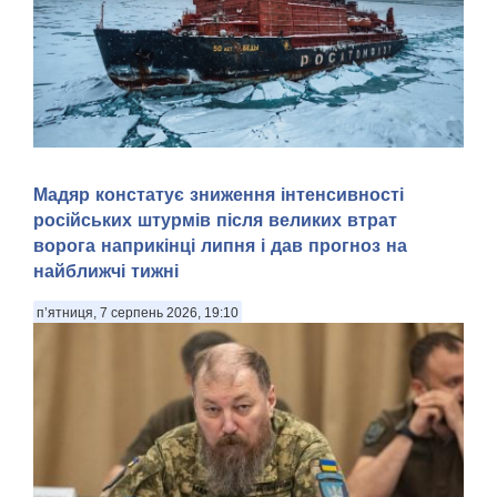
Арктика — перспективний регіон для морської навігації та
Мадяр констатує зниження інтенсивності
видобутку природних ресурсів. Територія Північного
російських штурмів після великих втрат
Льодовитого океану, яка донедавна була вкрита товстими
шарами криги й залишалася важкодоступною для
ворога наприкінці липня і дав прогноз на
судноплавства, за прогнозами кліматичних мод...
найближчі тижні
п’ятниця, 7 серпень 2026, 19:10