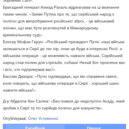
Збройних Сил».
Бригадний генерал Ахмад Рахаль відреагував на ці визнання
таким чином: «Заяви Путіна про те, що сирійський народ є
полігон для випробування російської зброї, - це військовий
злочин, що має бути розглянутий в Міжнародному
кримінальному суді».
Блогер Мофак Гарун: «Російський президент Путін: наші війська
залишаться в Сирії до тих пір, поки це буде в інтересах Росії, а
військова операція - це можливість навчати війська. Сирійський
народ став полем для стрільби, собака! Нехай Бог прокляне вас
і всіх, хто підтримував вас!».
Бассам Джаара: «Путін підтверджує, що він справжня свиня,
коли говорить, що військова операція в Сирії - хороший шанс
навчити війська!».
Д-р Абдалла бен Салем: «Без поваги до недолугого Асаду, який
зробив з Сирії та тіл сирійців полігон для комуністів».
Опублікував:
Олег Устименко
FaceBook
Disqus