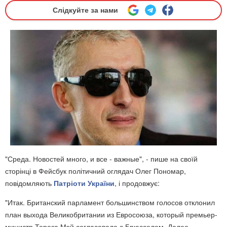
Слідкуйте за нами
"Среда. Новостей много, и все - важные", - пише на своїй
сторінці в Фейсбук політичний оглядач Олег Пономар,
повідомляють
Патріоти України
, і продовжує:
"Итак. Британский парламент большинством голосов отклонил
план выхода Великобритании из Евросоюза, который премьер-
министр Тереза Мэй согласовала с Брюсселем. Далее