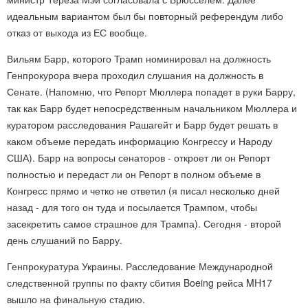
идеальным вариантом был бы повторный референдум либо
отказ от выхода из ЕС вообще.
Вильям Барр, которого Трамп номинировал на должность
Генпрокурора вчера проходил слушания на должность в
Сенате. (Напомню, что Репорт Мюллера попадет в руки Барру,
так как Барр будет непосредственным начальником Мюллера и
куратором расследования Рашагейт и Барр будет решать в
каком объеме передать информацию Конгрессу и Народу
США). Барр на вопросы сенаторов - откроет ли он Репорт
полностью и передаст ли он Репорт в полном объеме в
Конгресс прямо и четко не ответил (я писал несколько дней
назад - для того он туда и посылается Трампом, чтобы
засекретить самое страшное для Трампа). Сегодня - второй
день слушаний по Барру.
Генпрокуратура Украины. Расследование Международной
следственной группы по факту сбития Boeing рейса MH17
вышло на финальную стадию.