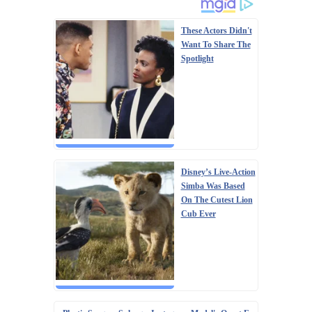
These Actors Didn't
Want To Share The
Spotlight
Disney’s Live-Action
Simba Was Based
On The Cutest Lion
Cub Ever