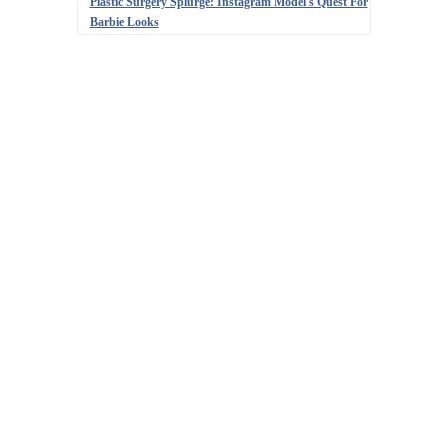
Plastic Surgery Splurge: Instagram Model's Quest For
Barbie Looks