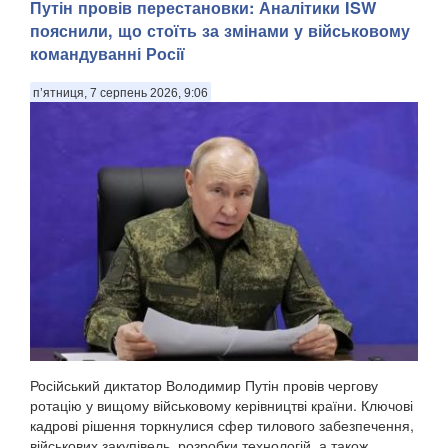
Путін провів перестановки: Аналітики ISW
атаку на одну з країн НАТО вже восени 2026 року. Про це
пояснили, що стоїть за змінами у військовому
пише The Wall Street Journal із посиланням на оцінки
командуванні Росії
американської розвідки, передають Патріоти України. За
даними розвідки США, йдеться не лише ...
п’ятниця, 7 серпень 2026, 9:06
Російський диктатор Володимир Путін провів чергову
ротацію у вищому військовому керівництві країни. Ключові
кадрові рішення торкнулися сфер тилового забезпечення,
військових закупівель, розробки технологій, а також