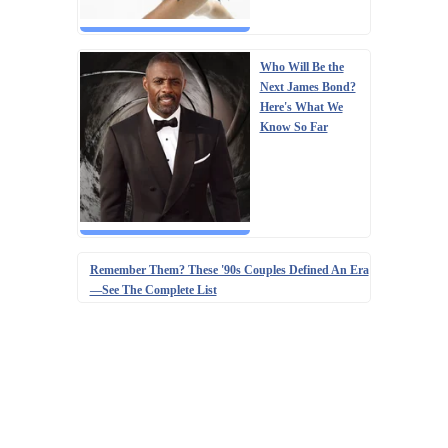
Who Will Be the
Next James Bond?
Here's What We
Know So Far
Remember Them? These '90s Couples Defined An Era
—See The Complete List