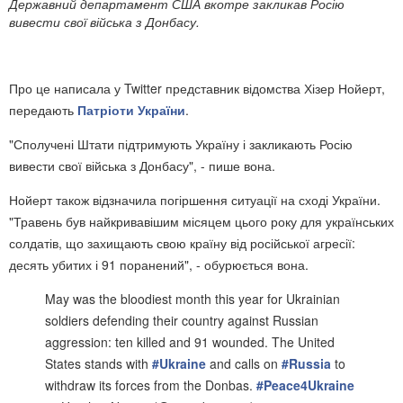
Державний департамент США вкотре закликав Росію
вивести свої війська з Донбасу.
Про це написала у Twitter представник відомства Хізер Нойерт,
передають
Патріоти України
.
"Сполучені Штати підтримують Україну і закликають Росію
вивести свої війська з Донбасу", - пише вона.
Нойерт також відзначила погіршення ситуації на сході України.
"Травень був найкривавішим місяцем цього року для українських
солдатів, що захищають свою країну від російської агресії:
десять убитих і 91 поранений", - обурюється вона.
May was the bloodiest month this year for Ukrainian
soldiers defending their country against Russian
aggression: ten killed and 91 wounded. The United
States stands with
#Ukraine
and calls on
#Russia
to
withdraw its forces from the Donbas.
#Peace4Ukraine