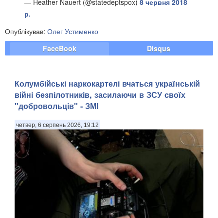
— Heather Nauert (@statedeptspox)
8 червня 2018
р.
Опублікував:
Олег Устименко
FaceBook
Disqus
Колумбійські наркокартелі вчаться українській
війні безпілотників, засилаючи в ЗСУ своїх
"добровольців" - ЗМІ
четвер, 6 серпень 2026, 19:12