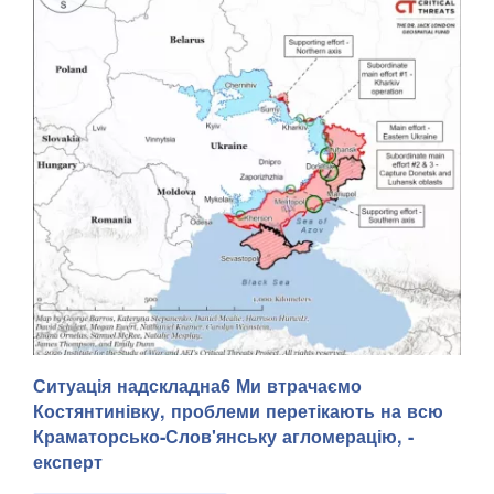
Ситуація надскладна6 Ми втрачаємо
Костянтинівку, проблеми перетікають на всю
Краматорсько-Слов'янську агломерацію, -
експерт
Розпочато розслідування за фактом розстрілу окупантами