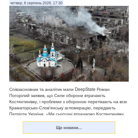
військовополоненого у Волноваському районі, передають
четвер, 6 серпень 2026, 17:30
Патріоти України з посиланням на пресслужбу Донецької
обласної прокуратури. . Зазначається, що 22 липня 2026
року ворог атакував позиції ЗСУ ...
Співзасновник та аналітик мапи DeepState Роман
Погорілий заявив, що Сили оборони втрачають
Костянтинівку, і проблеми з обороною перетікають на всю
Краматорсько-Слов'янську агломерацію, передають
Патріоти України. «Ми сьогодні втрачаємо Костянтинівку,
в...