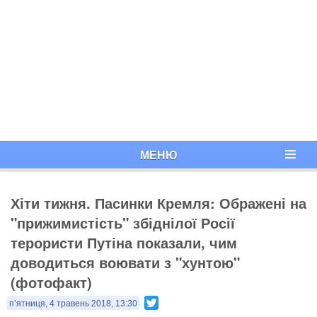
МЕНЮ
Хіти тижня. Пасинки Кремля: Ображені на
"прижимистість" збіднілої Росії
терористи Путіна показали, чим
доводиться воювати з "хунтою"
(фотофакт)
Twitter
п’ятниця, 4 травень 2018, 13:30