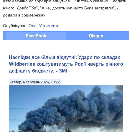
автоматично до зброярів апнуться", "Як точно сказано. І додати
нічого. Довбо**би", "А че, досить купчасто Буки застрягли", -
додали в соцмережах.
Опублікував:
Олег Устименко
FaceBook
Disqus
Наслідки все більш відчутні: Удари по складах
Wildberries коштуватимуть Росії чверть річного
дефіциту бюджету, - ЗМІ
четвер, 6 серпень 2026, 18:22