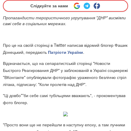
Слідкуйте за нами
Пропагандисти терористичного угрупування "ДНР" висміяли
самі себе в соціальних мережах.
Про це на своїй сторінці в Twitter написав відомий блогер Фашик
Донецький, передають
Патріоти України
.
Відзначається, що на сепаратистській сторінці "Новости
Быстрого Реагирования ДНР" у заблокованій в Україні соцмережі
"ВКонтакте" опублікували фотографію ураженого безліччю стріл
літака, підписану: "Коли пролетів над ДНР".
"Ці довбо**би себе самі тубільцями вважають", - прокоментував
фото блогер.
"Просто вони ще не перейшли в наступну епоху, а там лучники