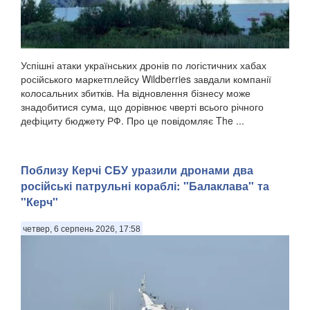
Успішні атаки українських дронів по логістичних хабах
російського маркетплейсу Wildberries завдали компанії
колосальних збитків. На відновлення бізнесу може
знадобитися сума, що дорівнює чверті всього річного
дефіциту бюджету РФ. Про це повідомляє The ...
Поблизу Керчі СБУ уразили дронами два
російські патрульні кораблі: "Балаклава" та
"Керч"
четвер, 6 серпень 2026, 17:58