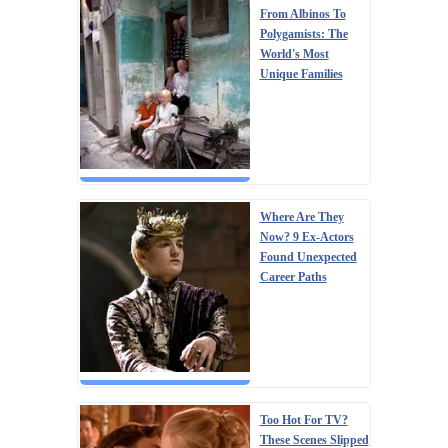
From Albinos To
Polygamists: The
World's Most
Unique Families
Where Are They
Now? 9 Ex-Actors
Found Unexpected
Career Paths
Too Hot For TV?
These Scenes Slipped