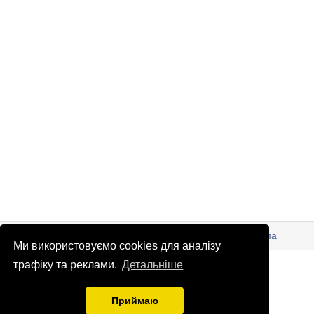
© Патріоти України 2026
Правова інформація
Реклама
Ми використовуємо cookies для аналізу
info
@
patrioty.org.ua
трафіку та реклами.
Детальніше
Приймаю