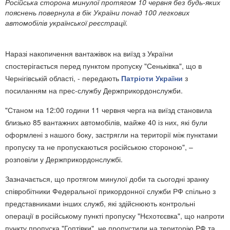
Російська сторона минулої протягом 10 червня без будь-яких
пояснень повернула в бік України понад 100 легкових
автомобілів української реєстрації.
Наразі накопичення вантажівок на виїзд з України
спостерігається перед пунктом пропуску "Сеньківка", що в
Чернігівській області, - передають
Патріоти України
з
посиланням на прес-службу Держприкордонслужби.
"Станом на 12:00 години 11 червня черга на виїзд становила
близько 85 вантажних автомобілів, майже 40 із них, які були
оформлені з нашого боку, застрягли на території між пунктами
пропуску та не пропускаються російською стороною", –
розповіли у Держприкордонслужбі.
Зазначається, що протягом минулої доби та сьогодні зранку
співробітники Федеральної прикордонної служби РФ спільно з
представниками інших служб, які здійснюють контрольні
операції в російському пункті пропуску "Нєхотєєвка", що напроти
пункту пропуска "Гоптівки", не пропустили на територію РФ та