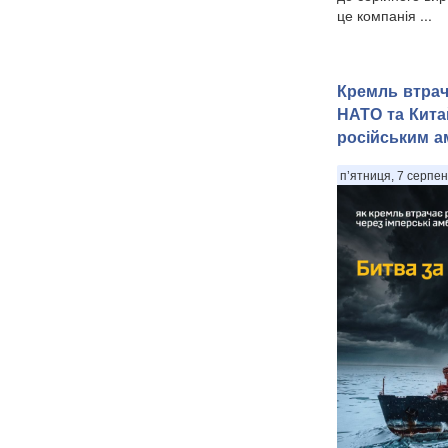
це компанія ...
Кремль втрача
НАТО та Кита
російським ам
п’ятниця, 7 серпен