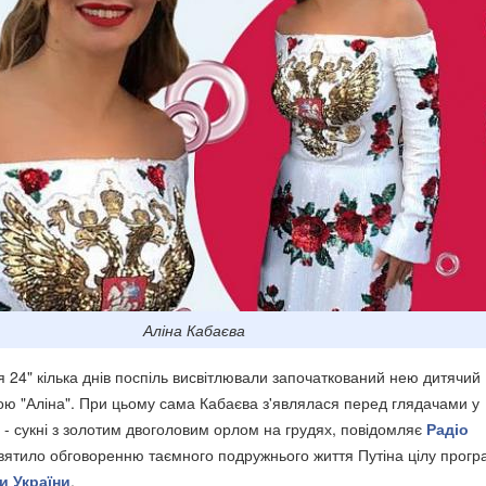
Аліна Кабаєва
я 24" кілька днів поспіль висвітлювали започаткований нею дитячий
ою "Аліна". При цьому сама Кабаєва з'являлася перед глядачами у
 - сукні з золотим двоголовим орлом на грудях, повідомляє
Радіо
святило обговоренню таємного подружнього життя Путіна цілу прогр
и України
.