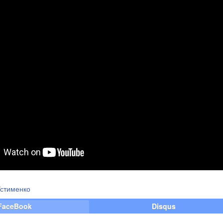
Устименко
FaceBook
Disqus