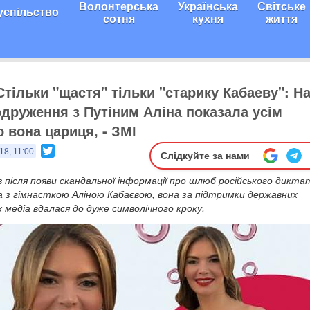
Волонтерська
Українська
Світське
успільство
сотня
кухня
життя
Стільки "щастя" тільки "старику Кабаеву": На
одруження з Путіним Аліна показала усім
 вона цариця, - ЗМІ
Twitter
18, 11:00
Слідкуйте за нами
ів після появи скандальної інформації про шлюб російського дикт
 з гімнасткою Аліною Кабаєвою, вона за підтримки державних
медіа вдалася до дуже символічного кроку.