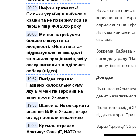
Цифри вражають!
20:20
Як зазначив присутн
Скільки українців виїхали з
кореспондент" Акра
країни та не повернулися за
оприлюднення інфор
перше півріччя 2026 року
Як і сам нинішній ст
Ми всі потребуємо
20:06
системі.
більше співчуття та
людяності: «Нова пошта»
Зокрема, Кабаєва ни
відреагувала на скандал і
наглядову раду "Нац
звільнила працівників, які у
спеку вигнали з відділення
пропутінські телека
собаку (відео)
Довідка
Вигідна справа:
19:52
Названо колосальну суму,
Путін познайомивс
яку Кім Чен Ин заробив на
даних незалежних ж
війні проти України
Шанси є: Як оскаржити
19:38
Після того західні 
рішення ВЛК в Україні, якщо
від диктатора. При 
огляд провели неналежно
Кремль втрачає
Зараз "цариці" 35 ро
19:24
Арктику: Санкції, НАТО та