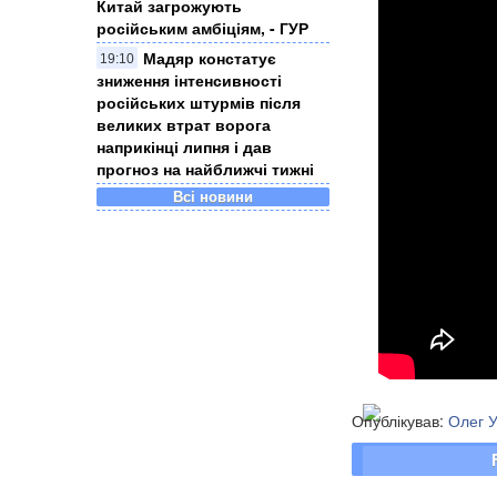
Китай загрожують
російським амбіціям, - ГУР
Мадяр констатує
19:10
зниження інтенсивності
російських штурмів після
великих втрат ворога
наприкінці липня і дав
прогноз на найближчі тижні
Всі новини
Опублікував:
Олег 