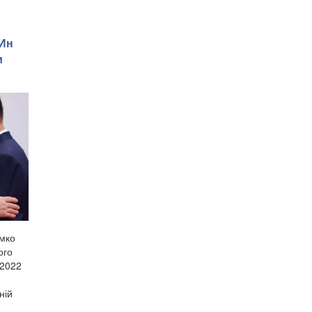
 Ин
и
імко
ого
 2022
ній