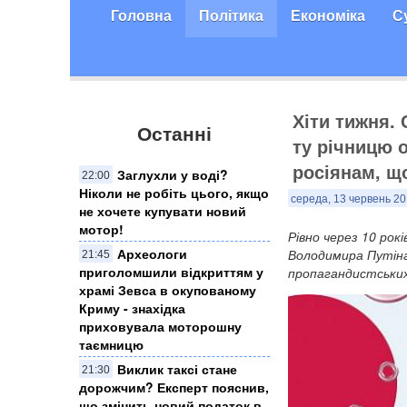
Головна
Політика
Економіка
С
Хіти тижня. 
Останні
ту річницю 
росіянам, що
Заглухли у воді?
22:00
Ніколи не робіть цього, якщо
середа, 13 червень 20
не хочете купувати новий
мотор!
Рівно через 10 рок
Археологи
Володимира Путіна
21:45
приголомшили відкриттям у
пропагандистських 
храмі Зевса в окупованому
Криму - знахідка
приховувала моторошну
таємницю
Виклик таксі стане
21:30
дорожчим? Експерт пояснив,
що змінить новий податок в