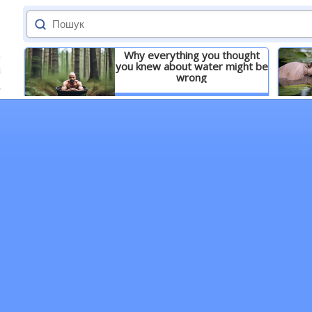
Why everything you thought
you knew about water might be
wrong
Детальніше