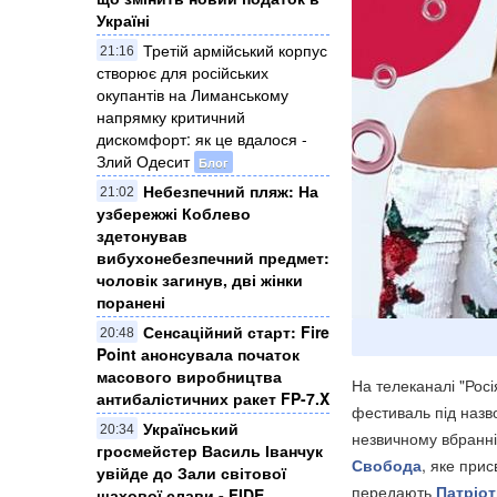
Україні
Третій армійський корпус
21:16
створює для російських
окупантів на Лиманському
напрямку критичний
дискомфорт: як це вдалося -
Злий Одесит
Блог
Небезпечний пляж: На
21:02
узбережжі Коблево
здетонував
вибухонебезпечний предмет:
чоловік загинув, дві жінки
поранені
Сенсаційний старт: Fire
20:48
Point анонсувала початок
масового виробництва
На телеканалі "Росі
антибалістичних ракет FP-7.X
фестиваль під назв
Український
20:34
незвичному вбранні
гросмейстер Василь Іванчук
Свобода
, яке при
увійде до Зали світової
передають
Патріот
шахової слави - FIDE