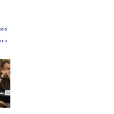
рмів
з на