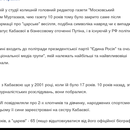
ій у студії колишній головний редактор газети "Московський
м Муртазаєв, чию газету 10 років тому було закрито саме після
мації про "царське" весілля, подібна символіка навряд чи є випад
атус Кабаєвої в бізнесовому оточенні Путіна, і в існуючій у РФ політ
ні входить до політради президентської партії "Єдина Росія" та оч
іональної медіа групи", якій належать найбільші та найвпливовіші
нали.
я
з Кабаєвою ще у 2001 році, коли їй було 17 років. 10 років назад, з
урналістських розслідувань, вони побралися.
ЗМІ повідомляли про 2-х хлопчиків та дівчинку, народжених спортсм
цьому її сини зареєстровані на сестру Кабаєвої.
ків, а "цареві" - 65 (якщо відштовхуватися від його офіційної біограф