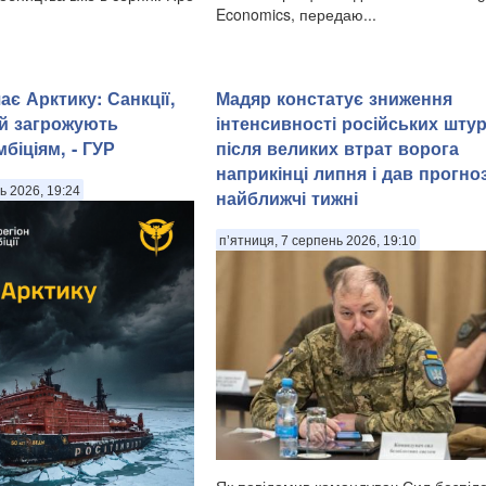
Economics, передаю...
є Арктику: Санкції,
Мадяр констатує зниження
й загрожують
інтенсивності російських шту
біціям, - ГУР
після великих втрат ворога
наприкінці липня і дав прогно
ь 2026, 19:24
найближчі тижні
п’ятниця, 7 серпень 2026, 19:10