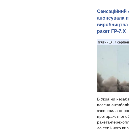
Сенсаційний с
анонсувала п
виробництва 
ракет FP-7.X
п’ятниця, 7 серпен
В України незаб
власна антибаліс
завершила перш
протиракетної об
ракета-перехоп
до серійного вир