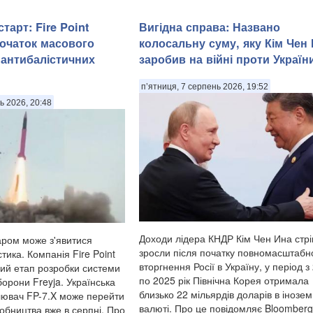
тарт: Fire Point
Вигідна справа: Названо
очаток масового
колосальну суму, яку Кім Чен
антибалістичних
заробив на війні проти Україн
п’ятниця, 7 серпень 2026, 19:52
ь 2026, 20:48
Доходи лідера КНДР Кім Чен Ина стр
аром може з'явитися
зросли після початку повномасштабн
тика. Компанія Fire Point
вторгнення Росії в Україну, у період з
ий етап розробки системи
по 2025 рік Північна Корея отримала
орони Freyja. Українська
близько 22 мільярдів доларів в інозем
лювач FP-7.X може перейти
валюті. Про це повідомляє Bloomberg
обництва вже в серпні. Про