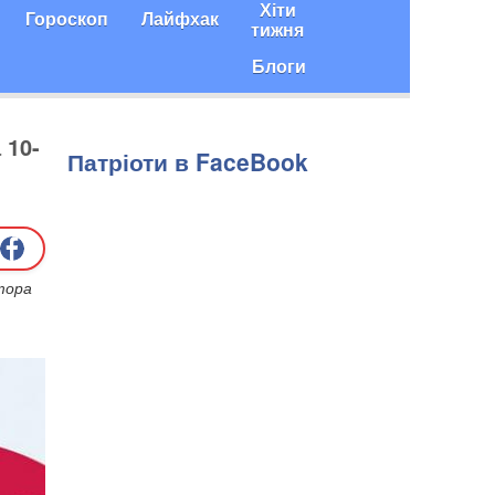
Хіти
Гороскоп
Лайфхак
тижня
Блоги
 10-
Патріоти в FaceBook
атора