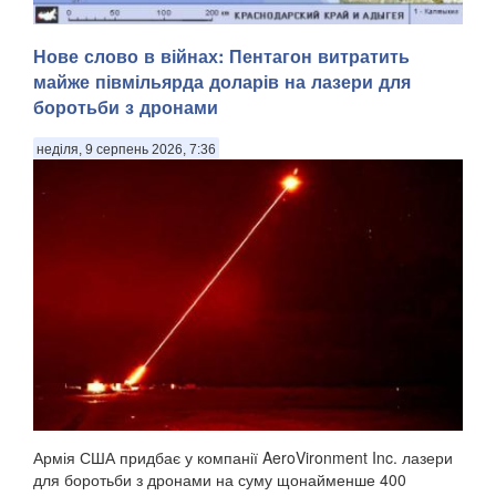
Уражена станція глушила супутниковий зв'язок Starlink .
Нове слово в війнах: Пентагон витратить
Сили оборони України знищили чергову російську систему
майже півмільярда доларів на лазери для
радіоелектронної боротьби «Волна Купол Гарант», яка
боротьби з дронами
глушила супутниковий зв'язок Starlink, – цього разу в
Геленджику Краснодарського краю. П...
неділя, 9 серпень 2026, 7:36
Армія США придбає у компанії AeroVironment Inc. лазери
для боротьби з дронами на суму щонайменше 400