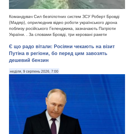
Командувач Сил безпілотних систем ЗСУ Роберт Бровді
(Мадяр), оприлюднив відео роботи українського дрона
поблизу російського Геленджика, зазначають Патріоти
України. . За словами Бровді, три керовані ракети
російського зенітного ракетно-гарматного комп...
Є що радо вітали: Росіяни чекають на візит
Путіна в регіони, бо перед цим завозять
дешевий бензин
неділя, 9 серпень 2026, 7:00