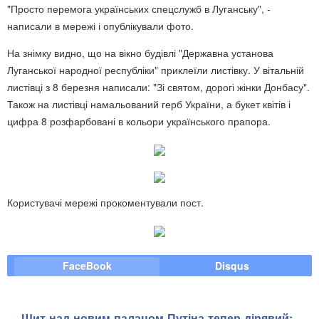
"Просто перемога українських спецслужб в Луганську", -
написали в мережі і опублікували фото.
На знімку видно, що на вікно будівлі "Державна установа
Луганської народної республіки" приклеїли листівку. У вітальній
листівці з 8 березня написали: "Зі святом, дорогі жінки Донбасу".
Також на листівці намальований герб України, а букет квітів і
цифра 8 розфарбовані в кольори українського прапора.
Користувачі мережі прокоментували пост.
FaceBook
Disqus
Щит над новим палацом Путіна тепер дірявий: