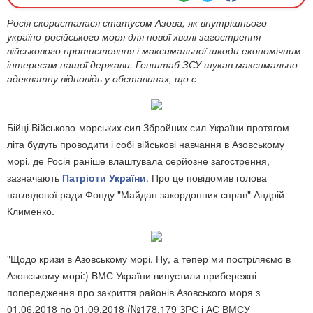
Росія скористалася статусом Азова, як внутрішнього
україно-російського моря для нової хвилі загострення
військового протистояння і максимальної шкоди економічним
інтересам нашої держави. Генштаб ЗСУ шукав максимально
адекватну відповідь у обставинах, що с
Бійці Військово-морських сил Збройних сил України протягом
літа будуть проводити і собі військові навчання в Азовському
морі, де Росія раніше влаштувала серйозне загострення,
зазначають
Патріоти України
. Про це повідомив голова
наглядової ради Фонду "Майдан закордонних справ" Андрій
Клименко.
"Щодо кризи в Азовському морі. Ну, а тепер ми постріляємо в
Азовському морі
:)
ВМС України випустили прибережні
попередження про закриття районів Азовського моря з
01.06.2018 по 01.09.2018 (№178,179 ЗРС і АС ВМСУ