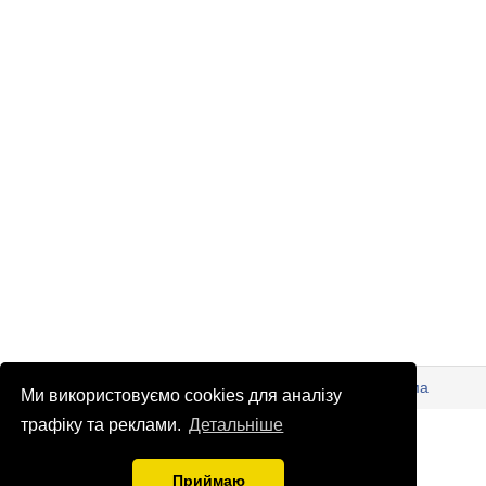
© Патріоти України 2026
Правова інформація
Реклама
Ми використовуємо cookies для аналізу
info
@
patrioty.org.ua
трафіку та реклами.
Детальніше
Приймаю