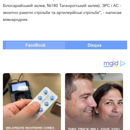
Білосарайський залив, №180 Таганрогський залив). ЗРС і АС -
зенитно-ракетні стрільби та артилерійські стрільби", - написав
міжнародник.
FaceBook
Disqus