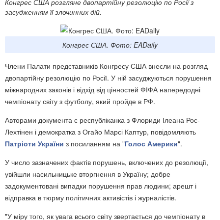
Конгрес США розгляне двопартійну резолюцію по Росії з
засудженням її злочинних дій.
Конгрес США. Фото: EADaily
Члени Палати представників Конгресу США внесли на розгляд
двопартійну резолюцію по Росії. У ній засуджуються порушення
міжнародних законів і відхід від цінностей ФІФА напередодні
чемпіонату світу з футболу, який пройде в РФ.
Авторами документа є республіканка з Флориди Ілеана Рос-
Лехтінен і демократка з Огайо Марсі Каптур, повідомляють
Патріоти України
з посиланням на "
Голос Америки
".
У число зазначених фактів порушень, включених до резолюції,
увійшли насильницьке вторгнення в Україну; добре
задокументовані випадки порушення прав людини; арешт і
відправка в тюрму політичних активістів і журналістів.
"У міру того, як увага всього світу звертається до чемпіонату в