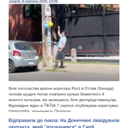
неділя, 9 серпень 2026, 14:06
Біля посольства країни-агресора Росії в Оттаві (Канада)
чоловік щодня лопає повітряні кульки блакитного й
жовтого кольорів, які залишають біля диппредставництва.
Відповідне відео в TikTok 7 серпня опублікував користувач
Izigazumba, зазначають Патріоти ...
Відправили до пекла: На Донеччині ліквідували
окупанта, який "відзначився" в Сирії