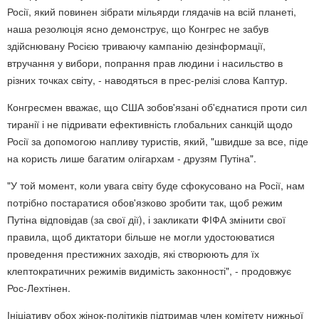
Росії, який повинен зібрати мільярди глядачів на всій планеті,
наша резолюція ясно демонструє, що Конгрес не забув
здійснювану Росією триваючу кампанію дезінформації,
втручання у вибори, попрання прав людини і насильство в
різних точках світу, - наводяться в прес-релізі слова Каптур.
Конгресмен вважає, що США зобов'язані об'єднатися проти сил
тиранії і не підривати ефективність глобальних санкцій щодо
Росії за допомогою напливу туристів, який, "швидше за все, піде
на користь лише багатим олігархам - друзям Путіна".
"У той момент, коли увага світу буде сфокусовано на Росії, нам
потрібно постаратися обов'язково зробити так, щоб режим
Путіна відповідав (за свої дії), і закликати ФІФА змінити свої
правила, щоб диктатори більше не могли удостоюватися
проведення престижних заходів, які створюють для їх
клептократичних режимів видимість законності", - продовжує
Рос-Лехтінен.
Ініціативу обох жінок-політиків підтримав член комітету нижньої