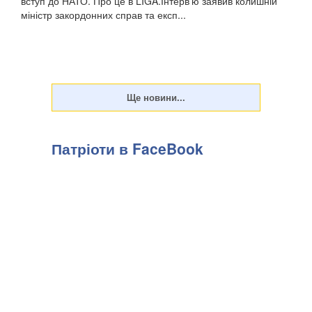
вступ до НАТО. Про це в LIGA.Інтерв'ю заявив колишній
міністр закордонних справ та експ...
Патріоти в FaceBook