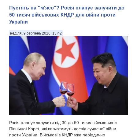
Пустять на "м'ясо"? Росія планує залучити до
50 тисяч військових КНДР для війни проти
України
неділя, 9 серпень 2026, 13:42
У Донецькій області українська армія ліквідувала
російського офіцера, полковника ЗС РФ Сергія Хвалова.
Ворожий військовий раніше двічі служив у Сирії, сприяючи
диктаторському режиму Башара Асада, передають
Патріоти України. Про це повідомив військовосл...
Росія планує залучити від 30 до 50 тисяч військових із
Північної Кореї, які вивчатимуть досвід сучасної війни
проти України. Військові з КНДР уже періодично