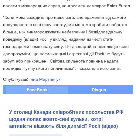
палати з міжнародних справ, конгресмен-демократ Еліот Енгел.
"Коли мова заходить про наше загальне враження від самого
популярного в світі виду спорту, ми можемо зробити набагато
більше, ніж винагороджувати небезпечну і безвідповідальну
поведінку (влади) Росії у вигляді надання їм честі стати
господарями чемпіонату світу. Ця двопартійна резолюція ясно
дає зрозуміти, що насильницькі і агресивні дії Росії не будуть
забуті або прикрашені. Світова спільнота повинна надати
протидію Путіну і його поплічникам", - сказано в його заяві.
Опублікував:
Інна Мартинчук
FaceBook
Disqus
У столиці Канади співробітник посольства РФ
щодня лопає жовто-сині кульки, котрі
активісти вішають біля дипмісії Росії (відео)