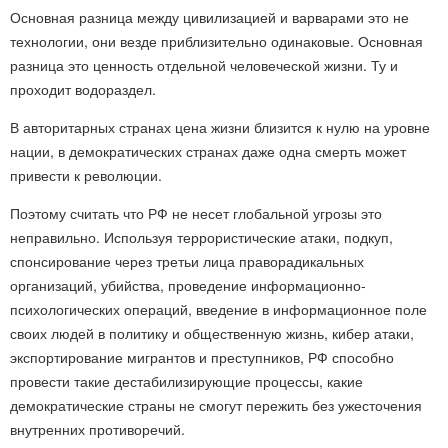
Основная разница между цивилизацией и варварами это не
технологии, они везде приблизительно одинаковые. Основная
разница это ценность отдельной человеческой жизни. Ту и
проходит водораздел.
В авторитарных странах цена жизни близится к нулю на уровне
нации, в демократических странах даже одна смерть может
привести к революции.
Поэтому считать что РФ не несет глобальной угрозы это
неправильно. Используя террористические атаки, подкуп,
спонсирование через третьи лица праворадикальных
организаций, убийства, проведение информационно-
психологических операций, введение в информационное поле
своих людей в политику и общественную жизнь, кибер атаки,
экспортирование мигрантов и преступников, РФ способно
провести такие дестабилизирующие процессы, какие
демократические страны не смогут пережить без ужесточения
внутренних противоречий.