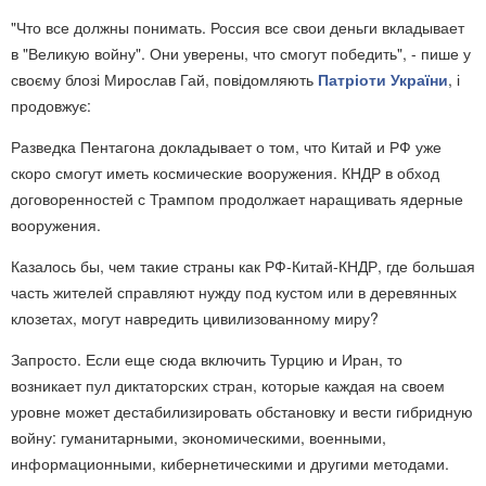
"Что все должны понимать. Россия все свои деньги вкладывает
в "Великую войну". Они уверены, что смогут победить", - пише у
своєму блозі Мирослав Гай, повідомляють
Патріоти України
, і
продовжує:
Разведка Пентагона докладывает о том, что Китай и РФ уже
скоро смогут иметь космические вооружения. КНДР в обход
договоренностей с Трампом продолжает наращивать ядерные
вооружения.
Казалось бы, чем такие страны как РФ-Китай-КНДР, где большая
часть жителей справляют нужду под кустом или в деревянных
клозетах, могут навредить цивилизованному миру?
Запросто. Если еще сюда включить Турцию и Иран, то
возникает пул диктаторских стран, которые каждая на своем
уровне может дестабилизировать обстановку и вести гибридную
войну: гуманитарными, экономическими, военными,
информационными, кибернетическими и другими методами.