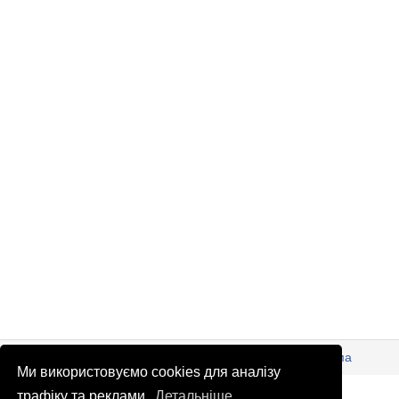
© Патріоти України 2026
Правова інформація
Реклама
Ми використовуємо cookies для аналізу
info
@
patrioty.org.ua
трафіку та реклами.
Детальніше