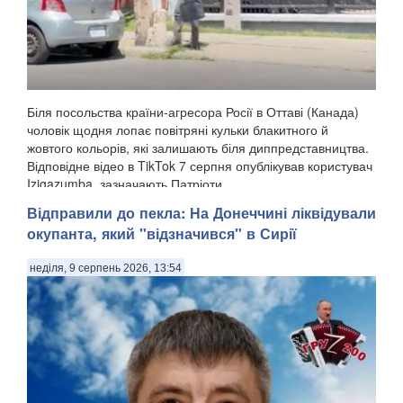
Біля посольства країни-агресора Росії в Оттаві (Канада)
чоловік щодня лопає повітряні кульки блакитного й
жовтого кольорів, які залишають біля диппредставництва.
Відповідне відео в TikTok 7 серпня опублікував користувач
Izigazumba, зазначають Патріоти ...
Відправили до пекла: На Донеччині ліквідували
окупанта, який "відзначився" в Сирії
неділя, 9 серпень 2026, 13:54