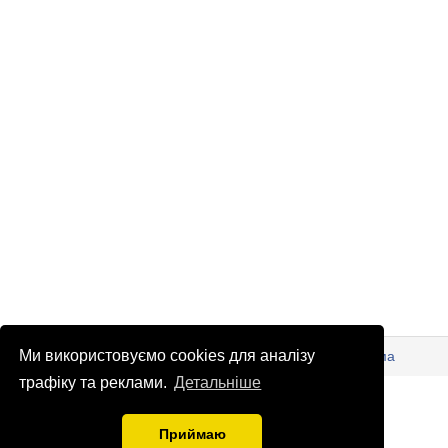
© Патріоти України 2026
Правова інформація
Реклама
Ми використовуємо cookies для аналізу
трафіку та реклами.
Детальніше
info
@
patrioty.org.ua
Приймаю