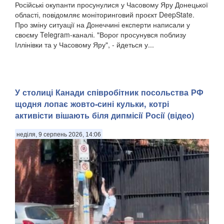
Російські окупанти просунулися у Часовому Яру Донецької
області, повідомляє моніторинговий проєкт DeepState.
Про зміну ситуації на Донеччині експерти написали у
своєму Telegram-каналі. "Ворог просунувся поблизу
Іллінівки та у Часовому Яру", - йдеться у...
У столиці Канади співробітник посольства РФ
щодня лопає жовто-сині кульки, котрі
активісти вішають біля дипмісії Росії (відео)
неділя, 9 серпень 2026, 14:06